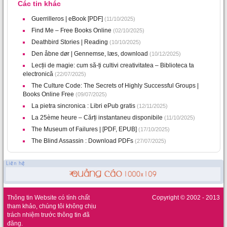
Các tin khác
Guerrilleros | eBook [PDF]
(11/10/2025)
Find Me – Free Books Online
(02/10/2025)
Deathbird Stories | Reading
(10/10/2025)
Den åbne dør | Gennemse, læs, download
(10/12/2025)
Lecții de magie: cum să-ți cultivi creativitatea – Biblioteca ta
electronică
(22/07/2025)
The Culture Code: The Secrets of Highly Successful Groups |
Books Online Free
(09/07/2025)
La pietra sincronica : Libri ePub gratis
(12/11/2025)
La 25ème heure – Cărți instantaneu disponibile
(11/10/2025)
The Museum of Failures | [PDF, EPUB]
(17/10/2025)
The Blind Assassin : Download PDFs
(27/07/2025)
Thông tin Website có tính chất
Copyright © 2002 - 2013
tham khảo, chúng tôi không chịu
trách nhiệm trước thông tin đã
đăng.