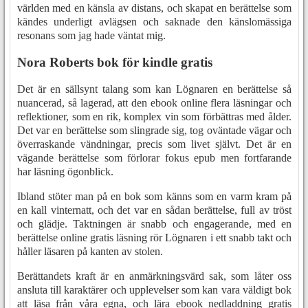
världen med en känsla av distans, och skapat en berättelse som
kändes underligt avlägsen och saknade den känslomässiga
resonans som jag hade väntat mig.
Nora Roberts bok för kindle gratis
Det är en sällsynt talang som kan Lögnaren en berättelse så
nuancerad, så lagerad, att den ebook online flera läsningar och
reflektioner, som en rik, komplex vin som förbättras med ålder.
Det var en berättelse som slingrade sig, tog oväntade vägar och
överraskande vändningar, precis som livet självt. Det är en
vägande berättelse som förlorar fokus epub men fortfarande
har läsning ögonblick.
Ibland stöter man på en bok som känns som en varm kram på
en kall vinternatt, och det var en sådan berättelse, full av tröst
och glädje. Taktningen är snabb och engagerande, med en
berättelse online gratis läsning rör Lögnaren i ett snabb takt och
håller läsaren på kanten av stolen.
Berättandets kraft är en anmärkningsvärd sak, som låter oss
ansluta till karaktärer och upplevelser som kan vara väldigt bok
att läsa från våra egna, och lära ebook nedladdning gratis