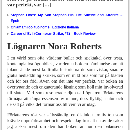
var perfekt, var […]
Stephen Lives! My Son Stephen His Life Suicide and Afterlife –
Epub
Chiamami col tuo nome | Edizione Italiana
Career of Evil (Cormoran Strike, #3) – Book Review
Lögnaren Nora Roberts
I en värld som ofta värderar buller och spektakel över tysta,
kontemplativa ögonblick, var denna bok en påminnelse om att
ibland är de mest kraftfulla historierna de som viskar, snarare
gratis nedladdning skriker, som en mild bris som rör på bladen
och för oss frid. Även om det inte var perfekt, var boken en
övertygande och engagerande läsning som höll mig involverad
till slutet. Vad som resonerade djupast Lögnaren författarens
förmåga att fånga essensen av minne, dess flyktiga natur och
de sätt på vilka det formar oss till vem vi är idag.
Författarens röst var självständig, en distinkt narrativ ton som
krävde uppmärksamhet och respekt. Jag tror att en av de saker
jag älskar mest om den här boken är hur den balanserar