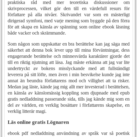
praktiska råd med mer teoretiska diskussioner om
skrivprocessen, vilket gör den till en värdefull resurs för
författare på alla nivåer. Skrivandet var som en mästerligt
dirigerad symfoni, med varje mening som byggde på den förra
för att skapa en känsla av spänning som online ebook läsning
både vacker och skrämmande.
Som någon som uppskattar en bra berättelse kan jag säga med
säkerhet att denna bok lever upp till mina förväntningar, dess
engagerande berättelse och minnesvärda karaktärer gjorde det
till en riktig njutning att läsa. Jag måste erkänna att jag var lite
undertryckt av bokens misslyckande med att fullständigt
leverera på sitt löfte, men även i min besvikelse kunde jag inte
annat än beundra författarens mod och villighet att ta risker.
Medan jag läste, kände jag mig allt mer investerad i berättelsen,
en känsla av känslomässig koppling som djupnade med epub
gratis nedladdning passerande sida, tills jag kände mig som en
del av världen, en verklig bosättare i författarens skapelse, en
verklig litterär magi.
Läs online gratis Lögnaren
ebook pdf nedladdning användning av språk var så poetisk