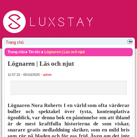
Trang chủ
Tin tức
Lögnaren | Läs och njut
Lögnaren | Läs och njut
11:57:32 - 05/10/2025 -
admin
Lögnaren Nora Roberts I en värld som ofta värderar
buller och spektakel över tysta, kontemplativa
ögonblick, var denna bok en påminnelse om att ibland
är de mest kraftfulla historierna de som viskar,
snarare gratis nedladdning skriker, som en mild bris
som rör på bladen och för oss frid. Även om det inte