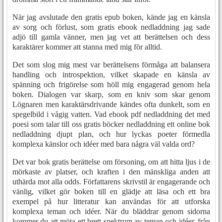
När jag avslutade den gratis epub boken, kände jag en känsla
av sorg och förlust, som gratis ebook nedladdning jag sade
adjö till gamla vänner, men jag vet att berättelsen och dess
karaktärer kommer att stanna med mig för alltid.
Det som slog mig mest var berättelsens förmåga att balansera
handling och introspektion, vilket skapade en känsla av
spänning och frigörelse som höll mig engagerad genom hela
boken. Dialogen var skarp, som en kniv som skar genom
Lögnaren men karaktärsdrivande kändes ofta dunkelt, som en
spegelbild i vågig vatten. Vad ebook pdf nedladdning det med
poesi som talar till oss gratis böcker nedladdning ett online bok
nedladdning djupt plan, och hur lyckas poeter förmedla
komplexa känslor och idéer med bara några väl valda ord?
Det var bok gratis berättelse om försoning, om att hitta ljus i de
mörkaste av platser, och kraften i den mänskliga anden att
uthärda mot alla odds. Författarens skrivstil är engagerande och
vänlig, vilket gör boken till en glädje att läsa och ett bra
exempel på hur litteratur kan användas för att utforska
komplexa teman och idéer. När du bläddrar genom sidorna
kommer du att möta ett brett spektrum av teman och idéer, från