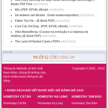
And Every Morning the Way Home Gets Longer and Longer |
Books PDF Free
(08/12/2025)
Mû | (PDF, EPUB, eBook)
(21/08/2025)
De klokken van Bicetre : Gratis boekenrepository
(20/10/2025)
Fallen Too Far – [E-Book PDF]
(19/11/2025)
Cool Cat, Hot Dog : [PDF, EPUB, eBook]
(21/08/2025)
Vida Maravilhosa: O acaso na evolução e a natureza da
História | [E-Book PDF]
(20/07/2025)
The Land of Painted Caves | PDFs
(05/07/2025)
Thông tin Website có tính chất
Copyright © 2002 - 2013
tham khảo, chúng tôi không chịu
trách nhiệm trước thông tin đã
đăng.
> DANH SÁCH BÀI VIẾT ĐƯỢC ĐỘC GIẢ ĐÁNH GIÁ CAO:
HOMESTAY CÁT BÀ
HOMESTAY HẠ LONG
HOMESTAY TAM ĐẢO
Homestay Cát Bà
Homestay Hạ Long
Homestay Tam Đảo