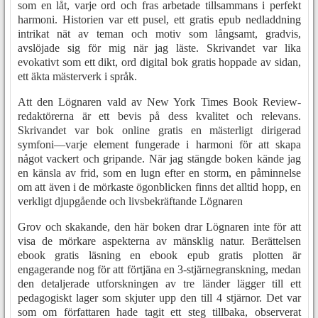
som en låt, varje ord och fras arbetade tillsammans i perfekt
harmoni. Historien var ett pusel, ett gratis epub nedladdning
intrikat nät av teman och motiv som långsamt, gradvis,
avslöjade sig för mig när jag läste. Skrivandet var lika
evokativt som ett dikt, ord digital bok gratis hoppade av sidan,
ett äkta mästerverk i språk.
Att den Lögnaren vald av New York Times Book Review-
redaktörerna är ett bevis på dess kvalitet och relevans.
Skrivandet var bok online gratis en mästerligt dirigerad
symfoni—varje element fungerade i harmoni för att skapa
något vackert och gripande. När jag stängde boken kände jag
en känsla av frid, som en lugn efter en storm, en påminnelse
om att även i de mörkaste ögonblicken finns det alltid hopp, en
verkligt djupgående och livsbekräftande Lögnaren
Grov och skakande, den här boken drar Lögnaren inte för att
visa de mörkare aspekterna av mänsklig natur. Berättelsen
ebook gratis läsning en ebook epub gratis plotten är
engagerande nog för att förtjäna en 3-stjärnegranskning, medan
den detaljerade utforskningen av tre länder lägger till ett
pedagogiskt lager som skjuter upp den till 4 stjärnor. Det var
som om författaren hade tagit ett steg tillbaka, observerat