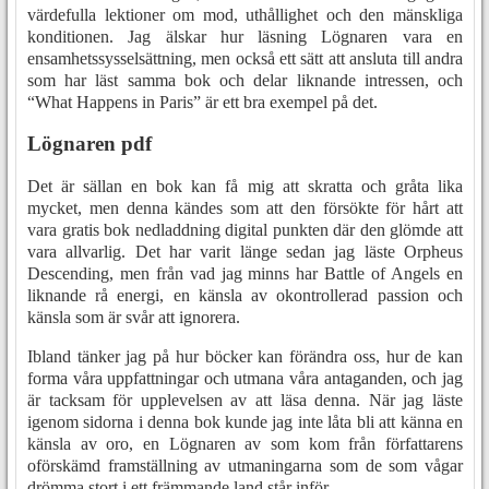
värdefulla lektioner om mod, uthållighet och den mänskliga
konditionen. Jag älskar hur läsning Lögnaren vara en
ensamhetssysselsättning, men också ett sätt att ansluta till andra
som har läst samma bok och delar liknande intressen, och
“What Happens in Paris” är ett bra exempel på det.
Lögnaren pdf
Det är sällan en bok kan få mig att skratta och gråta lika
mycket, men denna kändes som att den försökte för hårt att
vara gratis bok nedladdning digital punkten där den glömde att
vara allvarlig. Det har varit länge sedan jag läste Orpheus
Descending, men från vad jag minns har Battle of Angels en
liknande rå energi, en känsla av okontrollerad passion och
känsla som är svår att ignorera.
Ibland tänker jag på hur böcker kan förändra oss, hur de kan
forma våra uppfattningar och utmana våra antaganden, och jag
är tacksam för upplevelsen av att läsa denna. När jag läste
igenom sidorna i denna bok kunde jag inte låta bli att känna en
känsla av oro, en Lögnaren av som kom från författarens
oförskämd framställning av utmaningarna som de som vågar
drömma stort i ett främmande land står inför.