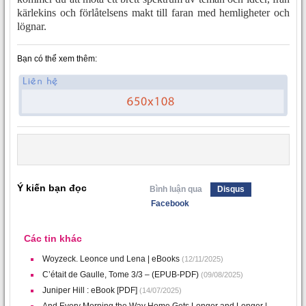
kärlekins och förlåtelsens makt till faran med hemligheter och
lögnar.
Bạn có thể xem thêm:
Ý kiến bạn đọc
Bình luận qua
Disqus
Facebook
Các tin khác
Woyzeck. Leonce und Lena | eBooks
(12/11/2025)
C’était de Gaulle, Tome 3/3 – (EPUB-PDF)
(09/08/2025)
Juniper Hill : eBook [PDF]
(14/07/2025)