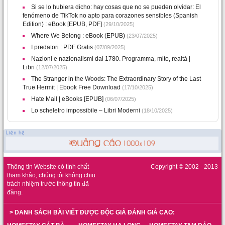
Si se lo hubiera dicho: hay cosas que no se pueden olvidar: El
fenómeno de TikTok no apto para corazones sensibles (Spanish
Edition) : eBook [EPUB, PDF]
(29/10/2025)
Where We Belong : eBook (EPUB)
(23/07/2025)
I predatori : PDF Gratis
(07/09/2025)
Nazioni e nazionalismi dal 1780. Programma, mito, realtà |
Libri
(12/07/2025)
The Stranger in the Woods: The Extraordinary Story of the Last
True Hermit | Ebook Free Download
(17/10/2025)
Hate Mail | eBooks [EPUB]
(06/07/2025)
Lo scheletro impossibile – Libri Moderni
(18/10/2025)
Thông tin Website có tính chất
Copyright © 2002 - 2013
tham khảo, chúng tôi không chịu
trách nhiệm trước thông tin đã
đăng.
> DANH SÁCH BÀI VIẾT ĐƯỢC ĐỘC GIẢ ĐÁNH GIÁ CAO: