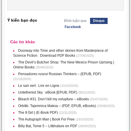
Ý kiến bạn đọc
Bình luận qua
Disqus
Facebook
Các tin khác
Doorway into Time and other stories from Masterpiece of
Science Fiction : Download PDF Books
(27/09/2025)
The Devil’s Butcher Shop: The New Mexico Prison Uprising |
Online Books
(30/06/2025)
Pensadores rusos/ Russian Thinkers – (EPUB, PDF)
(21/10/2025)
Le sari vert : Lire en Ligne
(15/10/2025)
Untethered Sky : eBook [EPUB, PDF]
(08/11/2025)
Bleach #31: Don’t kill my volupture – eBooks
(01/07/2025)
Orbitki. Tajemnica Maksa – (PDF, EPUB, eBooks)
(29/08/2025)
The It Girl | (E-Book PDF)
(22/11/2025)
The Autograph Man | Book For Free
(19/10/2025)
Billy Bat, Tome 5 – Littérature en PDF
(28/09/2025)