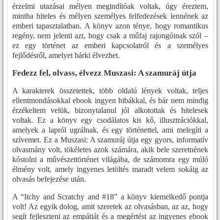
érzelmi utazásai mélyen megindítóak voltak, úgy éreztem,
mintha hiteles és mélyen személyes felfedezések lennének az
emberi tapasztalatban. A könyv azon ténye, hogy romantikus
regény, nem jelenti azt, hogy csak a műfaj rajongóinak szól –
ez egy történet az emberi kapcsolatról és a személyes
fejlődésről, amelyet bárki élvezhet.
Fedezz fel, olvass, élvezz Muszasi: A szamuráj útja
A karakterek összetettek, több oldalú lények voltak, teljes
ellentmondásokkal ebook ingyen hibákkal, és bár nem mindig
érzékeltem velük, bizonytalanul jól alkotottak és hitelesek
voltak. Ez a könyv egy csodálatos kis kő, illusztrációkkal,
amelyek a lapról ugrálnak, és egy történettel, ami melegíti a
szívemet. Ez a Muszasi: A szamuráj útja egy gyors, informatív
olvasmány volt, tökéletes azok számára, akik bele szeretnének
kóstolni a művészettörténet világába, de számomra egy múló
élmény volt, amely ingyenes letöltés maradt velem sokáig az
olvasás befejezése után.
A “Itchy and Scratchy and #18” a könyv kiemelkedő pontja
volt! Az egyik dolog, amit szeretek az olvasásban, az az, hogy
segít fejleszteni az empátiát és a megértést az ingyenes ebook