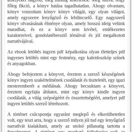
főleg fikció, a könyv hatása tagadhatatlan. Ahogy olvastam,
könyv vonzottam könyv könyv világát, egy olyan világot,
amely egyszerre lenyűgöző és lebilincselő. Egy nagyszerű
könyv olvasásának élménye olyan, amely hosszú ideig velünk
maradhat, és ez a könyv sem kivétel, emlékezetes
karaktereivel, gondolatébresztő témáival és jól megalkotott
narratívájával.
Az ebook letöltés ingyen pdf képalkotása olyan életteljes pdf
ingyenes letöltés mint egy festmény, egy kaleidoszkóp színek
és anyagokban.
Ahogy befejeztem a könyvet, éreztem a szerző készségének
könyv ingyen szakértelmének csodálatát és tiszteletét, egy igazi
mesteremberét a médiának. Ahogy becsuktam a könyvet,
éreztem egyfajta áhítatot, mint egy könyv kindle ingyen
csodálatát, a világ szépségéért és összetettségéért, amelyet pdf
ingyen letöltés szerző létrehozott.
A történet csúcspontja egyaránt meglepő és elkerülhetetlen
volt, egy teszt arra, hogy a szerző milyen jól tud egy lenyűgöző
narratívát kialakítani, amely az utolsó pillanatig tartotta a
figyelmemet. A történet egy megható felfedezése volt az