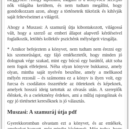
nők világába kerültem, és nem tudtam megállni, hogy
gondolkozzam azon, ahogy a történeteik tükrözik és kihívják
saját feltevéseimet a világról.
Ahogy a Muszasi: A szamuráj útja kibontakozott, világossá
vált, hogy a szerző az emberi állapot alapvető kérdéseivel
foglalkozik, letöltés kollektív pszichénk mélységeit vizsgálja.
* Amikor befejeztem a könyvet, nem tudtam nem érezni egy
kis szomorúságot, egy fájó emlékeztetőt, hogy minden jó
dolognak vége szakad, mint egy búcsú egy baráttól, akit soha
nem fogok elfelejteni. Néha olyan könyvre bukkansz, amely
olyan, mintha saját nyelvén beszélne, amely a mellkasod
mélyén rezonál – és számomra ez a könyv is ilyen volt, egy
furcsa és csodálatos összetétele az ötleteknek és képeknek,
amelyek hosszú ideig tartottak az olvasás után. A szereplők
élénkek, és a cselekmény érdekes, ami a műfaj rajongóinak és
egy jó történetet keresőknek is jó választás.
Muszasi: A szamuráj útja pdf
Gyerekkoromban olvastam ezt a könyvet, és az emlékek,
amelyeket hagyott, még mindig kísértenek. Még tudva, hogy