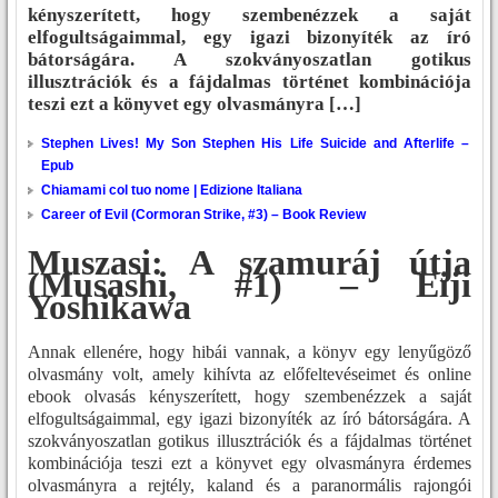
kényszerített, hogy szembenézzek a saját
elfogultságaimmal, egy igazi bizonyíték az író
bátorságára. A szokványoszatlan gotikus
illusztrációk és a fájdalmas történet kombinációja
teszi ezt a könyvet egy olvasmányra […]
Stephen Lives! My Son Stephen His Life Suicide and Afterlife –
Epub
Chiamami col tuo nome | Edizione Italiana
Career of Evil (Cormoran Strike, #3) – Book Review
Muszasi: A szamuráj útja
(Musashi, #1) – Eiji
Yoshikawa
Annak ellenére, hogy hibái vannak, a könyv egy lenyűgöző
olvasmány volt, amely kihívta az előfeltevéseimet és online
ebook olvasás kényszerített, hogy szembenézzek a saját
elfogultságaimmal, egy igazi bizonyíték az író bátorságára. A
szokványoszatlan gotikus illusztrációk és a fájdalmas történet
kombinációja teszi ezt a könyvet egy olvasmányra érdemes
olvasmányra a rejtély, kaland és a paranormális rajongói