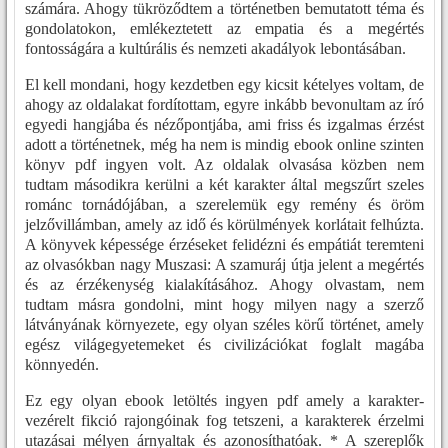
számára. Ahogy tükröződtem a történetben bemutatott téma és
gondolatokon, emlékeztetett az empatia és a megértés
fontosságára a kultúrális és nemzeti akadályok lebontásában.
El kell mondani, hogy kezdetben egy kicsit kételyes voltam, de
ahogy az oldalakat fordítottam, egyre inkább bevonultam az író
egyedi hangjába és nézőpontjába, ami friss és izgalmas érzést
adott a történetnek, még ha nem is mindig ebook online szinten
könyv pdf ingyen volt. Az oldalak olvasása közben nem
tudtam másodikra kerülni a két karakter által megszűrt szeles
románc tornádójában, a szerelemük egy remény és öröm
jelzővillámban, amely az idő és körülmények korlátait felhúzta.
A könyvek képessége érzéseket felidézni és empátiát teremteni
az olvasókban nagy Muszasi: A szamuráj útja jelent a megértés
és az érzékenység kialakításához. Ahogy olvastam, nem
tudtam másra gondolni, mint hogy milyen nagy a szerző
látványának környezete, egy olyan széles körű történet, amely
egész világegyetemeket és civilizációkat foglalt magába
könnyedén.
Ez egy olyan ebook letöltés ingyen pdf amely a karakter-
vezérelt fikció rajongóinak fog tetszeni, a karakterek érzelmi
utazásai mélyen árnyaltak és azonosíthatóak. * A szereplők