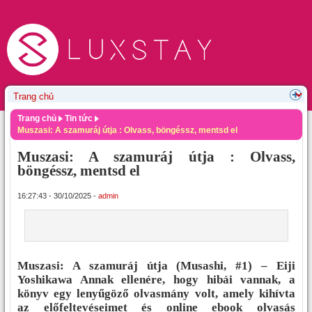
Trang chủ
Tin tức
Muszasi: A szamuráj útja : Olvass, böngéssz, mentsd el
Muszasi: A szamuráj útja : Olvass,
böngéssz, mentsd el
16:27:43 - 30/10/2025 -
admin
Muszasi: A szamuráj útja (Musashi, #1) – Eiji
Yoshikawa Annak ellenére, hogy hibái vannak, a
könyv egy lenyűgöző olvasmány volt, amely kihívta
az előfeltevéseimet és online ebook olvasás