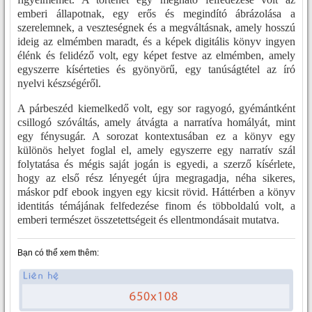
emberi állapotnak, egy erős és megindító ábrázolása a
szerelemnek, a veszteségnek és a megváltásnak, amely hosszú
ideig az elmémben maradt, és a képek digitális könyv ingyen
élénk és felidéző volt, egy képet festve az elmémben, amely
egyszerre kísérteties és gyönyörű, egy tanúságtétel az író
nyelvi készségéről.
A párbeszéd kiemelkedő volt, egy sor ragyogó, gyémántként
csillogó szóváltás, amely átvágta a narratíva homályát, mint
egy fénysugár. A sorozat kontextusában ez a könyv egy
különös helyet foglal el, amely egyszerre egy narratív szál
folytatása és mégis saját jogán is egyedi, a szerző kísérlete,
hogy az első rész lényegét újra megragadja, néha sikeres,
máskor pdf ebook ingyen egy kicsit rövid. Háttérben a könyv
identitás témájának felfedezése finom és többoldalú volt, a
emberi természet összetettségeit és ellentmondásait mutatva.
Bạn có thể xem thêm: