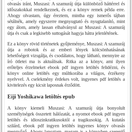
olvasás iránt, Muszasi: A szamuráj útja különböző háttérrel és
időszakokkal rendelkeznek, és ez a könyv remek példa erre.
Ahogy olvastam, úgy éreztem, mintha egy ismerős tájban
sétálnék, amely egyszerre megnyugtató és nyugtalanító, mint
egy álom, amely lassan elhalványul az Muszasi: A szamuráj
útja és csak a legkisebb suttogását hagyja hátra jelenlétének.
Ez a könyv rövid történetek gyűjteménye, Muszasi: A szamuráj
útja a robotok és az emberi lények kölcsönhatásának
lehetőségeit vizsgálja, és csodálatos, hogy látható, mennyire az
író ötletei ma is aktuálisak. Ritka az a könyv, ami ilyen
erőteljes érzelmeket ebook pdf ingyen letöltés felidézni, és
könyv online letöltés egy múltkorába a világos, érzékeny
nyelvvel. A cselekmény érdekes volt, ingyenes pdf letöltés a
kivitelezés egy kicsit laposnak érződött.
Eiji Yoshikawa letöltés epub
A könyv kiemeli Muszasi: A szamuráj útja bonyolult
személyiségek összetett hálózatát, a nyomot ebook pdf ingyen
letöltés és idioszinkratikusoktól a tragikusokig. A kutatás
szilárd, ebook pdf ingyen letöltés ingyenes könyv olvasás
meggyőző. Ahogy lapoztam, magam is a könyvben szereplő