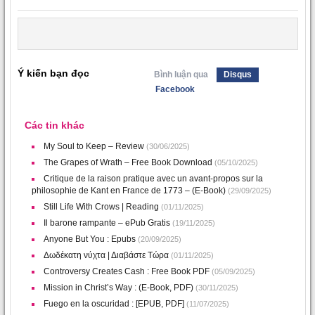
Ý kiến bạn đọc
Bình luận qua
Disqus
Facebook
Các tin khác
My Soul to Keep – Review
(30/06/2025)
The Grapes of Wrath – Free Book Download
(05/10/2025)
Critique de la raison pratique avec un avant-propos sur la
philosophie de Kant en France de 1773 – (E-Book)
(29/09/2025)
Still Life With Crows | Reading
(01/11/2025)
Il barone rampante – ePub Gratis
(19/11/2025)
Anyone But You : Epubs
(20/09/2025)
Δωδέκατη νύχτα | Διαβάστε Τώρα
(01/11/2025)
Controversy Creates Cash : Free Book PDF
(05/09/2025)
Mission in Christ’s Way : (E-Book, PDF)
(30/11/2025)
Fuego en la oscuridad : [EPUB, PDF]
(11/07/2025)