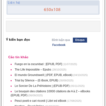
Ý kiến bạn đọc
Bình luận qua
Disqus
Facebook
Các tin khác
Fuego en la oscuridad : [EPUB, PDF]
(11/07/2025)
The Life Impossible – Epubs
(28/10/2025)
El mundo Groundswell | (PDF, EPUB, eBook)
(04/10/2025)
Trial by Silence – (E-Book, EPUB)
(30/09/2025)
Le Sorcier De La Préhistoire | (EPUB-PDF)
(05/11/2025)
Le bouquin des citations 10000 citations de A à Z – eBooks
(EPUB, PDF)
(06/09/2025)
Pesci poeti e cari ricordi | Libri ed eBook
(17/08/2025)