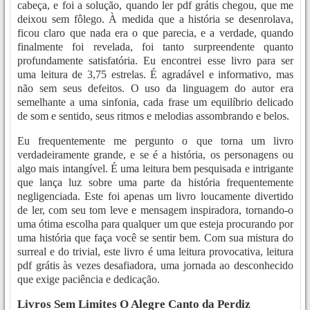
cabeça, e foi a solução, quando ler pdf grátis chegou, que me
deixou sem fôlego. À medida que a história se desenrolava,
ficou claro que nada era o que parecia, e a verdade, quando
finalmente foi revelada, foi tanto surpreendente quanto
profundamente satisfatória. Eu encontrei esse livro para ser
uma leitura de 3,75 estrelas. É agradável e informativo, mas
não sem seus defeitos. O uso da linguagem do autor era
semelhante a uma sinfonia, cada frase um equilíbrio delicado
de som e sentido, seus ritmos e melodias assombrando e belos.
Eu frequentemente me pergunto o que torna um livro
verdadeiramente grande, e se é a história, os personagens ou
algo mais intangível. É uma leitura bem pesquisada e intrigante
que lança luz sobre uma parte da história frequentemente
negligenciada. Este foi apenas um livro loucamente divertido
de ler, com seu tom leve e mensagem inspiradora, tornando-o
uma ótima escolha para qualquer um que esteja procurando por
uma história que faça você se sentir bem. Com sua mistura do
surreal e do trivial, este livro é uma leitura provocativa, leitura
pdf grátis às vezes desafiadora, uma jornada ao desconhecido
que exige paciência e dedicação.
Livros Sem Limites O Alegre Canto da Perdiz