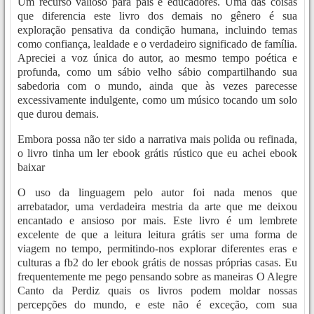
Um recurso valioso para pais e educadores. Uma das coisas
que diferencia este livro dos demais no gênero é sua
exploração pensativa da condição humana, incluindo temas
como confiança, lealdade e o verdadeiro significado de família.
Apreciei a voz única do autor, ao mesmo tempo poética e
profunda, como um sábio velho sábio compartilhando sua
sabedoria com o mundo, ainda que às vezes parecesse
excessivamente indulgente, como um músico tocando um solo
que durou demais.
Embora possa não ter sido a narrativa mais polida ou refinada,
o livro tinha um ler ebook grátis rústico que eu achei ebook
baixar
O uso da linguagem pelo autor foi nada menos que
arrebatador, uma verdadeira mestria da arte que me deixou
encantado e ansioso por mais. Este livro é um lembrete
excelente de que a leitura leitura grátis ser uma forma de
viagem no tempo, permitindo-nos explorar diferentes eras e
culturas a fb2 do ler ebook grátis de nossas próprias casas. Eu
frequentemente me pego pensando sobre as maneiras O Alegre
Canto da Perdiz quais os livros podem moldar nossas
percepções do mundo, e este não é exceção, com sua