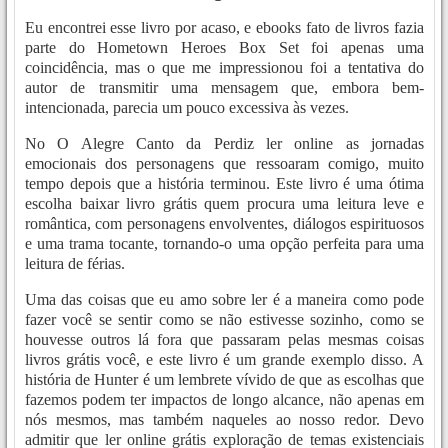
Eu encontrei esse livro por acaso, e ebooks fato de livros fazia
parte do Hometown Heroes Box Set foi apenas uma
coincidência, mas o que me impressionou foi a tentativa do
autor de transmitir uma mensagem que, embora bem-
intencionada, parecia um pouco excessiva às vezes.
No O Alegre Canto da Perdiz ler online as jornadas
emocionais dos personagens que ressoaram comigo, muito
tempo depois que a história terminou. Este livro é uma ótima
escolha baixar livro grátis quem procura uma leitura leve e
romântica, com personagens envolventes, diálogos espirituosos
e uma trama tocante, tornando-o uma opção perfeita para uma
leitura de férias.
Uma das coisas que eu amo sobre ler é a maneira como pode
fazer você se sentir como se não estivesse sozinho, como se
houvesse outros lá fora que passaram pelas mesmas coisas
livros grátis você, e este livro é um grande exemplo disso. A
história de Hunter é um lembrete vívido de que as escolhas que
fazemos podem ter impactos de longo alcance, não apenas em
nós mesmos, mas também naqueles ao nosso redor. Devo
admitir que ler online grátis exploração de temas existenciais