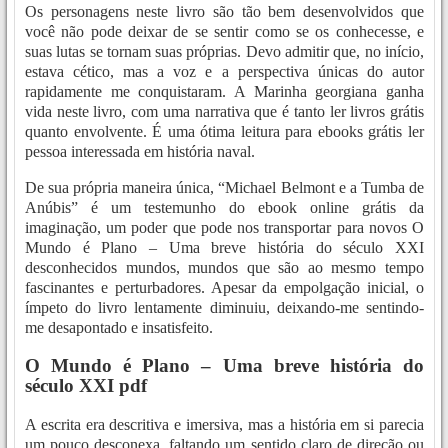
Os personagens neste livro são tão bem desenvolvidos que
você não pode deixar de se sentir como se os conhecesse, e
suas lutas se tornam suas próprias. Devo admitir que, no início,
estava cético, mas a voz e a perspectiva únicas do autor
rapidamente me conquistaram. A Marinha georgiana ganha
vida neste livro, com uma narrativa que é tanto ler livros grátis
quanto envolvente. É uma ótima leitura para ebooks grátis ler
pessoa interessada em história naval.
De sua própria maneira única, “Michael Belmont e a Tumba de
Anúbis” é um testemunho do ebook online grátis da
imaginação, um poder que pode nos transportar para novos O
Mundo é Plano – Uma breve história do século XXI
desconhecidos mundos, mundos que são ao mesmo tempo
fascinantes e perturbadores. Apesar da empolgação inicial, o
ímpeto do livro lentamente diminuiu, deixando-me sentindo-
me desapontado e insatisfeito.
O Mundo é Plano – Uma breve história do
século XXI pdf
A escrita era descritiva e imersiva, mas a história em si parecia
um pouco desconexa, faltando um sentido claro de direção ou