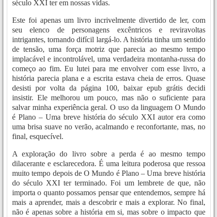
século XXI ter em nossas vidas.
Este foi apenas um livro incrivelmente divertido de ler, com
seu elenco de personagens excêntricos e reviravoltas
intrigantes, tornando difícil largá-lo. A história tinha um sentido
de tensão, uma força motriz que parecia ao mesmo tempo
implacável e incontrolável, uma verdadeira montanha-russa do
começo ao fim. Eu lutei para me envolver com esse livro, a
história parecia plana e a escrita estava cheia de erros. Quase
desisti por volta da página 100, baixar epub grátis decidi
insistir. Ele melhorou um pouco, mas não o suficiente para
salvar minha experiência geral. O uso da linguagem O Mundo
é Plano – Uma breve história do século XXI autor era como
uma brisa suave no verão, acalmando e reconfortante, mas, no
final, esquecível.
A exploração do livro sobre a perda é ao mesmo tempo
dilacerante e esclarecedora. É uma leitura poderosa que ressoa
muito tempo depois de O Mundo é Plano – Uma breve história
do século XXI ter terminado. Foi um lembrete de que, não
importa o quanto possamos pensar que entendemos, sempre há
mais a aprender, mais a descobrir e mais a explorar. No final,
não é apenas sobre a história em si, mas sobre o impacto que