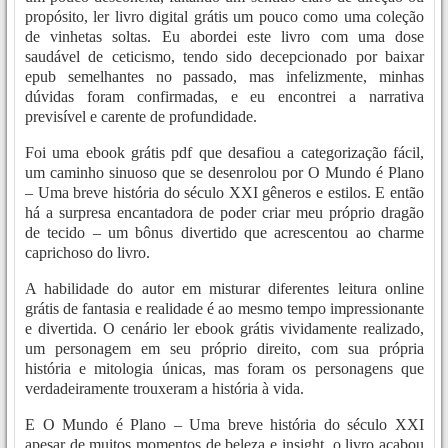
propósito, ler livro digital grátis um pouco como uma coleção
de vinhetas soltas. Eu abordei este livro com uma dose
saudável de ceticismo, tendo sido decepcionado por baixar
epub semelhantes no passado, mas infelizmente, minhas
dúvidas foram confirmadas, e eu encontrei a narrativa
previsível e carente de profundidade.
Foi uma ebook grátis pdf que desafiou a categorização fácil,
um caminho sinuoso que se desenrolou por O Mundo é Plano
– Uma breve história do século XXI gêneros e estilos. E então
há a surpresa encantadora de poder criar meu próprio dragão
de tecido – um bônus divertido que acrescentou ao charme
caprichoso do livro.
A habilidade do autor em misturar diferentes leitura online
grátis de fantasia e realidade é ao mesmo tempo impressionante
e divertida. O cenário ler ebook grátis vividamente realizado,
um personagem em seu próprio direito, com sua própria
história e mitologia únicas, mas foram os personagens que
verdadeiramente trouxeram a história à vida.
E O Mundo é Plano – Uma breve história do século XXI
apesar de muitos momentos de beleza e insight, o livro acabou