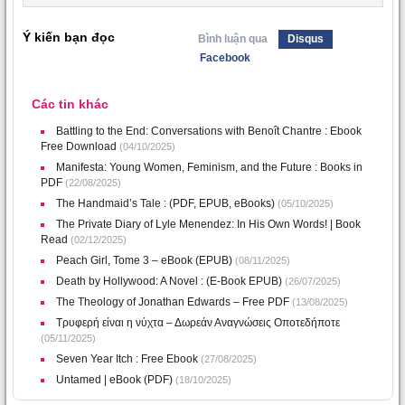
Ý kiến bạn đọc
Bình luận qua
Disqus
Facebook
Các tin khác
Battling to the End: Conversations with Benoît Chantre : Ebook
Free Download
(04/10/2025)
Manifesta: Young Women, Feminism, and the Future : Books in
PDF
(22/08/2025)
The Handmaid’s Tale : (PDF, EPUB, eBooks)
(05/10/2025)
The Private Diary of Lyle Menendez: In His Own Words! | Book
Read
(02/12/2025)
Peach Girl, Tome 3 – eBook (EPUB)
(08/11/2025)
Death by Hollywood: A Novel : (E-Book EPUB)
(26/07/2025)
The Theology of Jonathan Edwards – Free PDF
(13/08/2025)
Τρυφερή είναι η νύχτα – Δωρεάν Αναγνώσεις Οποτεδήποτε
(05/11/2025)
Seven Year Itch : Free Ebook
(27/08/2025)
Untamed | eBook (PDF)
(18/10/2025)