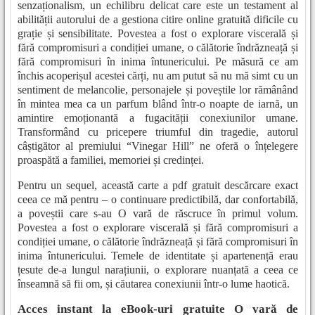
senzaționalism, un echilibru delicat care este un testament al
abilității autorului de a gestiona citire online gratuită dificile cu
grație și sensibilitate. Povestea a fost o explorare viscerală și
fără compromisuri a condiției umane, o călătorie îndrăzneață și
fără compromisuri în inima întunericului. Pe măsură ce am
închis acoperișul acestei cărți, nu am putut să nu mă simt cu un
sentiment de melancolie, personajele și poveștile lor rămânând
în mintea mea ca un parfum blând într-o noapte de iarnă, un
amintire emoționantă a fugacității conexiunilor umane.
Transformând cu pricepere triumful din tragedie, autorul
câștigător al premiului “Vinegar Hill” ne oferă o înțelegere
proaspătă a familiei, memoriei și credinței.
Pentru un sequel, această carte a pdf gratuit descărcare exact
ceea ce mă pentru – o continuare predictibilă, dar confortabilă,
a poveștii care s-au O vară de răscruce în primul volum.
Povestea a fost o explorare viscerală și fără compromisuri a
condiției umane, o călătorie îndrăzneață și fără compromisuri în
inima întunericului. Temele de identitate și apartenență erau
țesute de-a lungul narațiunii, o explorare nuanțată a ceea ce
înseamnă să fii om, și căutarea conexiunii într-o lume haotică.
Acces instant la eBook-uri gratuite O vară de