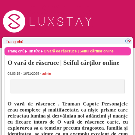
Trang chủ
Tin tức
O vară de răscruce | Seiful cărților online
O vară de răscruce | Seiful cărților online
08:03:15 - 16/11/2025 -
admin
O vară de răscruce , Truman Capote Personajele
erau complexe și multifacetate, ca niște prisme care
refractau lumina și dezvăluiau noi adâncimi și nuanțe
cu fiecare întors de O vară de răscruce carte, cu
explorarea sa a temelor precum dragostea, familia și
identitatea, se simte ca un exemplu excelent de cum