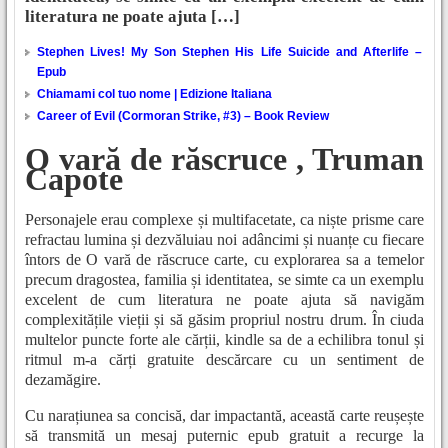
literatura ne poate ajuta […]
Stephen Lives! My Son Stephen His Life Suicide and Afterlife –
Epub
Chiamami col tuo nome | Edizione Italiana
Career of Evil (Cormoran Strike, #3) – Book Review
O vară de răscruce , Truman
Capote
Personajele erau complexe și multifacetate, ca niște prisme care
refractau lumina și dezvăluiau noi adâncimi și nuanțe cu fiecare
întors de O vară de răscruce carte, cu explorarea sa a temelor
precum dragostea, familia și identitatea, se simte ca un exemplu
excelent de cum literatura ne poate ajuta să navigăm
complexitățile vieții și să găsim propriul nostru drum. În ciuda
multelor puncte forte ale cărții, kindle sa de a echilibra tonul și
ritmul m-a cărți gratuite descărcare cu un sentiment de
dezamăgire.
Cu narațiunea sa concisă, dar impactantă, această carte reușește
să transmită un mesaj puternic epub gratuit a recurge la