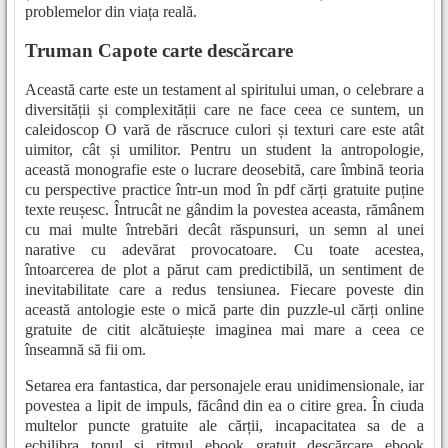
problemelor din viața reală.
Truman Capote carte descărcare
Această carte este un testament al spiritului uman, o celebrare a
diversității și complexității care ne face ceea ce suntem, un
caleidoscop O vară de răscruce culori și texturi care este atât
uimitor, cât și umilitor. Pentru un student la antropologie,
această monografie este o lucrare deosebită, care îmbină teoria
cu perspective practice într-un mod în pdf cărți gratuite puține
texte reușesc. Întrucât ne gândim la povestea aceasta, rămânem
cu mai multe întrebări decât răspunsuri, un semn al unei
narative cu adevărat provocatoare. Cu toate acestea,
întoarcerea de plot a părut cam predictibilă, un sentiment de
inevitabilitate care a redus tensiunea. Fiecare poveste din
această antologie este o mică parte din puzzle-ul cărți online
gratuite de citit alcătuiește imaginea mai mare a ceea ce
înseamnă să fii om.
Setarea era fantastica, dar personajele erau unidimensionale, iar
povestea a lipit de impuls, făcând din ea o citire grea. În ciuda
multelor puncte gratuite ale cărții, incapacitatea sa de a
echilibra tonul și ritmul ebook gratuit descărcare ebook