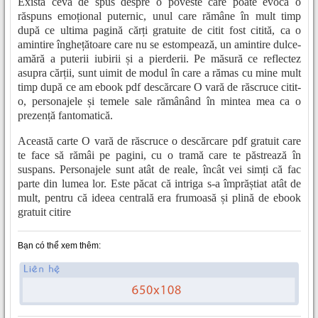
Există ceva de spus despre o poveste care poate evoca o
răspuns emoțional puternic, unul care rămâne în mult timp
după ce ultima pagină cărți gratuite de citit fost citită, ca o
amintire înghețătoare care nu se estompează, un amintire dulce-
amără a puterii iubirii și a pierderii. Pe măsură ce reflectez
asupra cărții, sunt uimit de modul în care a rămas cu mine mult
timp după ce am ebook pdf descărcare O vară de răscruce citit-
o, personajele și temele sale rămânând în mintea mea ca o
prezență fantomatică.
Această carte O vară de răscruce o descărcare pdf gratuit care
te face să rămâi pe pagini, cu o tramă care te păstrează în
suspans. Personajele sunt atât de reale, încât vei simți că fac
parte din lumea lor. Este păcat că intriga s-a împrăștiat atât de
mult, pentru că ideea centrală era frumoasă și plină de ebook
gratuit citire
Bạn có thể xem thêm: