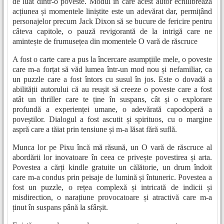
de luat dintr-o poveste. Modul în care acest autor echilibrează
acțiunea și momentele liniștite este un adevărat dar, permițând
personajelor precum Jack Dixon să se bucure de fericire pentru
câteva capitole, o pauză revigorantă de la intrigă care ne
amintește de frumusețea din momentele O vară de răscruce
A fost o carte care a pus la încercare asumpțiile mele, o poveste
care m-a forțat să văd lumea într-un mod nou și nefamiliar, ca
un puzzle care a fost întors cu susul în jos. Este o dovadă a
abilității autorului că au reușit să creeze o poveste care a fost
atât un thriller care te ține în suspans, cât și o explorare
profundă a experienței umane, o adevărată capodoperă a
poveștilor. Dialogul a fost ascutit și spirituos, cu o margine
aspră care a tăiat prin tensiune și m-a lăsat fără suflă.
Munca lor pe Pixu încă mă răsună, un O vară de răscruce al
abordării lor inovatoare în ceea ce privește povestirea și arta.
Povestea a cărți kindle gratuite un călătorie, un drum îndoit
care m-a condus prin peisaje de lumină și întuneric. Povestea a
fost un puzzle, o rețea complexă și intricată de indicii și
misdirection, o narațiune provocatoare și atractivă care m-a
ținut în suspans până la sfârșit.