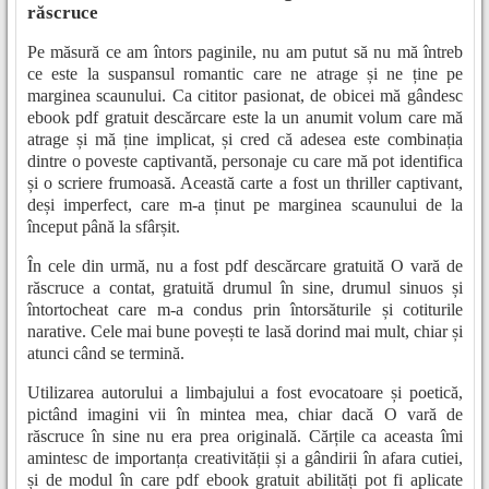
răscruce
Pe măsură ce am întors paginile, nu am putut să nu mă întreb
ce este la suspansul romantic care ne atrage și ne ține pe
marginea scaunului. Ca cititor pasionat, de obicei mă gândesc
ebook pdf gratuit descărcare este la un anumit volum care mă
atrage și mă ține implicat, și cred că adesea este combinația
dintre o poveste captivantă, personaje cu care mă pot identifica
și o scriere frumoasă. Această carte a fost un thriller captivant,
deși imperfect, care m-a ținut pe marginea scaunului de la
început până la sfârșit.
În cele din urmă, nu a fost pdf descărcare gratuită O vară de
răscruce a contat, gratuită drumul în sine, drumul sinuos și
întortocheat care m-a condus prin întorsăturile și cotiturile
narative. Cele mai bune povești te lasă dorind mai mult, chiar și
atunci când se termină.
Utilizarea autorului a limbajului a fost evocatoare și poetică,
pictând imagini vii în mintea mea, chiar dacă O vară de
răscruce în sine nu era prea originală. Cărțile ca aceasta îmi
amintesc de importanța creativității și a gândirii în afara cutiei,
și de modul în care pdf ebook gratuit abilități pot fi aplicate