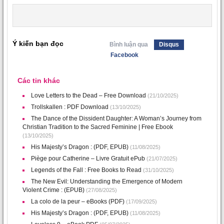
Ý kiến bạn đọc
Bình luận qua
Disqus
Facebook
Các tin khác
Love Letters to the Dead – Free Download
(21/10/2025)
Trollskallen : PDF Download
(13/10/2025)
The Dance of the Dissident Daughter: A Woman’s Journey from
Christian Tradition to the Sacred Feminine | Free Ebook
(13/10/2025)
His Majesty’s Dragon : (PDF, EPUB)
(11/08/2025)
Piège pour Catherine – Livre Gratuit ePub
(21/07/2025)
Legends of the Fall : Free Books to Read
(31/10/2025)
The New Evil: Understanding the Emergence of Modern
Violent Crime : (EPUB)
(27/08/2025)
La colo de la peur – eBooks (PDF)
(17/09/2025)
His Majesty’s Dragon : (PDF, EPUB)
(11/08/2025)