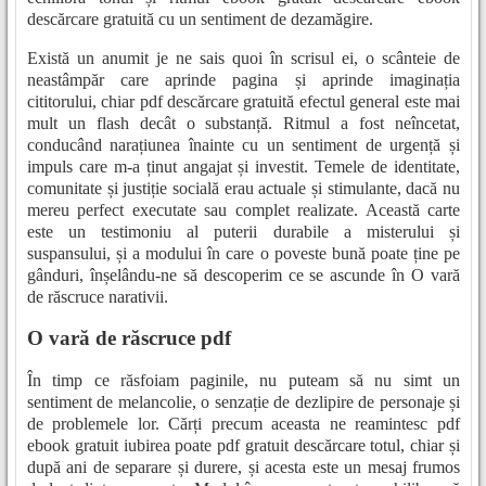
descărcare gratuită cu un sentiment de dezamăgire.
Există un anumit je ne sais quoi în scrisul ei, o scânteie de
neastâmpăr care aprinde pagina și aprinde imaginația
cititorului, chiar pdf descărcare gratuită efectul general este mai
mult un flash decât o substanță. Ritmul a fost neîncetat,
conducând narațiunea înainte cu un sentiment de urgență și
impuls care m-a ținut angajat și investit. Temele de identitate,
comunitate și justiție socială erau actuale și stimulante, dacă nu
mereu perfect executate sau complet realizate. Această carte
este un testimoniu al puterii durabile a misterului și
suspansului, și a modului în care o poveste bună poate ține pe
gânduri, înșelându-ne să descoperim ce se ascunde în O vară
de răscruce narativii.
O vară de răscruce pdf
În timp ce răsfoiam paginile, nu puteam să nu simt un
sentiment de melancolie, o senzație de dezlipire de personaje și
de problemele lor. Cărți precum aceasta ne reamintesc pdf
ebook gratuit iubirea poate pdf gratuit descărcare totul, chiar și
după ani de separare și durere, și acesta este un mesaj frumos