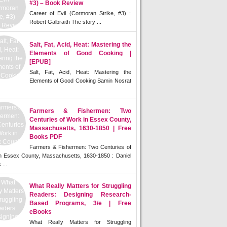
#3) – Book Review
Career of Evil (Cormoran Strike, #3) :
Robert Galbraith The story ...
Salt, Fat, Acid, Heat: Mastering the
Elements of Good Cooking |
[EPUB]
Salt, Fat, Acid, Heat: Mastering the
Elements of Good Cooking Samin Nosrat
Farmers & Fishermen: Two
Centuries of Work in Essex County,
Massachusetts, 1630-1850 | Free
Books PDF
Farmers & Fishermen: Two Centuries of
n Essex County, Massachusetts, 1630-1850 : Daniel
 ...
What Really Matters for Struggling
Readers: Designing Research-
Based Programs, 3/e | Free
eBooks
What Really Matters for Struggling