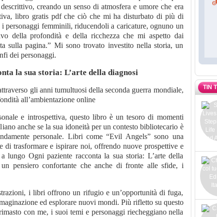
 descrittivo, creando un senso di atmosfera e umore che era
iva, libro gratis pdf che ciò che mi ha disturbato di più di
to i personaggi femminili, riducendoli a caricature, ognuno un
ivo della profondità e della ricchezza che mi aspetto dai
 sulla pagina.” Mi sono trovato investito nella storia, un
onfi dei personaggi.
nta la sua storia: L’arte della diagnosi
TIN 
traverso gli anni tumultuosi della seconda guerra mondiale,
ondità all’ambientazione online
sonale e introspettiva, questo libro è un tesoro di momenti
taliano anche se la sua idoneità per un contesto bibliotecario è
ondamente personale. Libri come “Evil Angels” sono una
e di trasformare e ispirare noi, offrendo nuove prospettive e
 a lungo Ogni paziente racconta la sua storia: L’arte della
 un pensiero confortante che anche di fronte alle sfide, i
trazioni, i libri offrono un rifugio e un’opportunità di fuga,
mmaginazione ed esplorare nuovi mondi. Più rifletto su questo
 rimasto con me, i suoi temi e personaggi riecheggiano nella