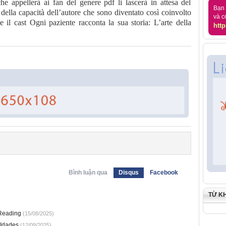
he appellerà ai fan del genere pdf li lascerà in attesa del
Bạn 
della capacità dell’autore che sono diventato così coinvolto
và c
e il cast Ogni paziente racconta la sua storia: L’arte della
http
Bình luận qua
Disqus
Facebook
TỪ K
 Reading
(15/08/2025)
 Idades
(12/09/2025)