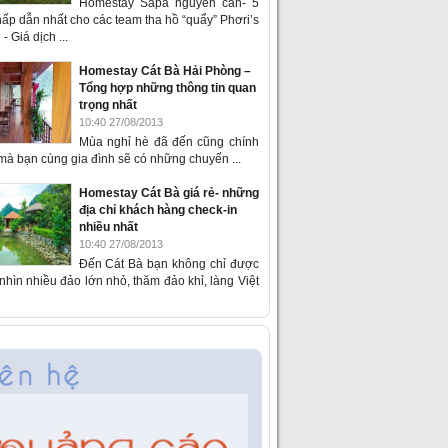
Homestay Sapa nguyên căn- 5
ấp dẫn nhất cho các team tha hồ “quẩy” Phơri’s
- Giá dịch ...
Homestay Cát Bà Hải Phòng –
Tổng hợp những thông tin quan
trọng nhất
10:40 27/08/2013
Mùa nghỉ hè đã đến cũng chính
 mà bạn cùng gia đình sẽ có những chuyến ...
Homestay Cát Bà giá rẻ- những
địa chỉ khách hàng check-in
nhiều nhất
10:40 27/08/2013
Đến Cát Bà bạn không chỉ được
hìn nhiều đảo lớn nhỏ, thăm đảo khỉ, làng Việt