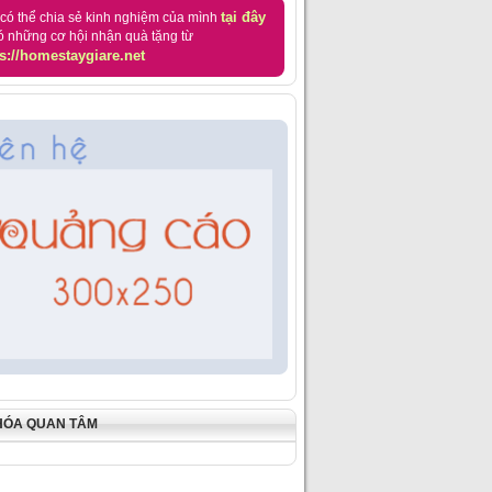
tại đây
có thể chia sẻ kinh nghiệm của mình
ó những cơ hội nhận quà tặng từ
s://homestaygiare.net
HÓA QUAN TÂM