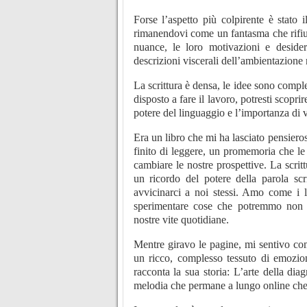
Forse l’aspetto più colpirente è stato 
rimanendovi come un fantasma che rifiut
nuance, le loro motivazioni e desider
descrizioni viscerali dell’ambientazion
La scrittura è densa, le idee sono compl
disposto a fare il lavoro, potresti scop
potere del linguaggio e l’importanza di
Era un libro che mi ha lasciato pensiero
finito di leggere, un promemoria che le 
cambiare le nostre prospettive. La scri
un ricordo del potere della parola scri
avvicinarci a noi stessi. Amo come i l
sperimentare cose che potremmo non i
nostre vite quotidiane.
Mentre giravo le pagine, mi sentivo come
un ricco, complesso tessuto di emozion
racconta la sua storia: L’arte della di
melodia che permane a lungo online che 