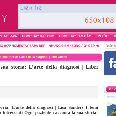
STAY SAPA
HOMESTAY HẠ LONG
HOMESTAY TAM ĐẢO
TIN TỨC
T
 HOMESTAY SAPA ĐẸP – NHỮNG ĐIỂM “SỐNG ẢO” ĐẸP NHẤT CHO DU KHÁ
 sua storia: L’arte della diagnosi | Libri Online
sua storia: L’arte della diagnosi | Libri
TƯ 
oria: L’arte della diagnosi | Lisa Sanders I temi
 intrecciati Ogni paziente racconta la sua storia: