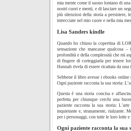
mia mente come il suono lontano di una 
nostri cuori e menti, e di lasciare un seg
più silenziosi della storia a persistere, 
intrecciate nel mio cuore e nella mia ment
Lisa Sanders kindle
Quando ho chiuso la copertina di LORD
sensazione che mancasse qualcosa – i 
profondità e della complessità che mi as
di fingere di corteggiarla per tenere l
Hannah rivela di essere ricattata da una 
Sebbene il libro avesse i ebooks online 
Ogni paziente racconta la sua storia: L’a
Questa è una storia concisa e affascin
perfetta per chiunque cerchi una buon
paziente racconta la sua storia: L’arte
inquietante e, stranamente, rialzante.
per i personaggi, con tutte le loro lotte e
Ogni paziente racconta la sua s