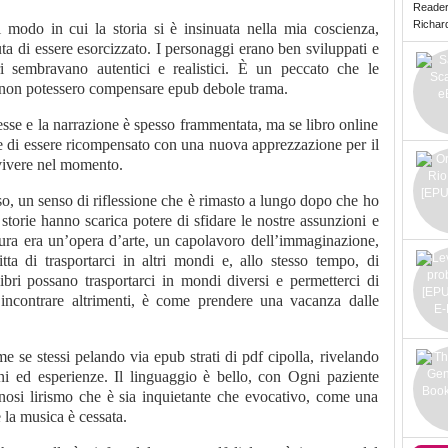
Reade
Richard 
il modo in cui la storia si è insinuata nella mia coscienza,
a di essere esorcizzato. I personaggi erano ben sviluppati e
i sembravano autentici e realistici. È un peccato che le
e non potessero compensare epub debole trama.
esse e la narrazione è spesso frammentata, ma se libro online
rire di essere ricompensato con una nuova apprezzazione per il
 vivere nel momento.
so, un senso di riflessione che è rimasto a lungo dopo che ho
storie hanno scarica potere di sfidare le nostre assunzioni e
ttura era un’opera d’arte, un capolavoro dell’immaginazione,
tta di trasportarci in altri mondi e, allo stesso tempo, di
ibri possano trasportarci in mondi diversi e permetterci di
ncontrare altrimenti, è come prendere una vacanza dalle
 se stessi pelando via epub strati di pdf cipolla, rivelando
i ed esperienze. Il linguaggio è bello, con Ogni paziente
agnosi lirismo che è sia inquietante che evocativo, come una
la musica è cessata.