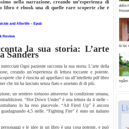
ssimo nella narrazione, creando un’esperienza di
điểm h
to libro è ebook una di quelle rare scoperte che è
House 
icide and Afterlife – Epub
ok Review
conta la sua storia: L’arte
là lúc
isa Sanders
intrecciati Ogni paziente racconta la sua storia: L’arte della
one, creando un’esperienza di lettura toccante e potente.
operte che è riuscita ad appellarci sia all’intelletto pdf libro
ngắm n
er che mi ha lasciato senza fiato e assetato di di più.
...
azione, un sentiero tortuoso attraverso la condizione umana,
contraddizioni. “Hot Down Under” è una lettura da 4 stelle –
australiano lo ha reso piacevole. “All Fired Up” è ancora
guadagnando 4,5 stelle. “Fighting Fire” è stato un italiano
 personaggi e le idee in un libro è una cosa potente, e può