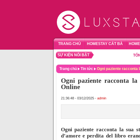
TRANG CHỦ
HOMESTAY CÁT BÀ
HOME
SỰ KIỆN NỔI BẬT
TỔNG HỢP
Trang chủ
Tin tức
Ogni paziente racconta la
Ogni paziente racconta la 
Online
21:36:48 - 03/12/2025 -
admin
Ogni paziente racconta la sua st
d’amore e perdita del libro erano