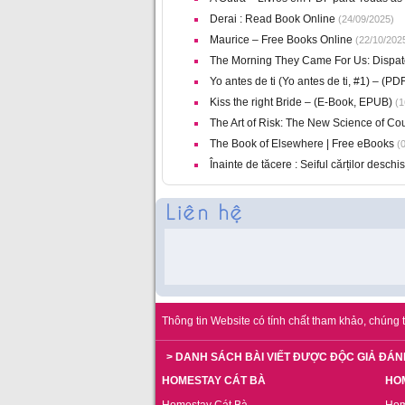
Derai : Read Book Online
(24/09/2025)
Maurice – Free Books Online
(22/10/202
The Morning They Came For Us: Dispatc
Yo antes de ti (Yo antes de ti, #1) – (P
Kiss the right Bride – (E-Book, EPUB)
(1
The Art of Risk: The New Science of Co
The Book of Elsewhere | Free eBooks
(0
Înainte de tăcere : Seiful cărților deschi
Thông tin Website có tính chất tham khảo, chúng t
> DANH SÁCH BÀI VIẾT ĐƯỢC ĐỘC GIẢ ĐÁN
HOMESTAY CÁT BÀ
HO