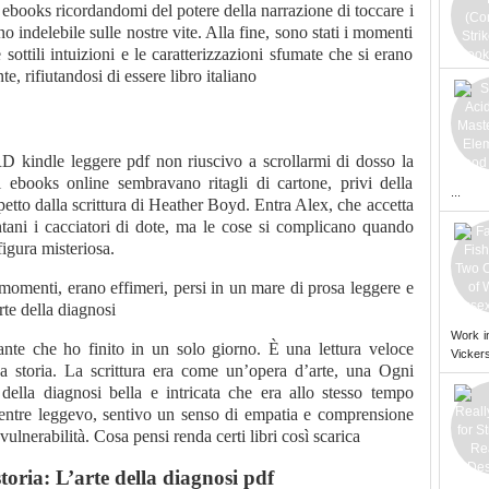
ebooks ricordandomi del potere della narrazione di toccare i
no indelebile sulle nostre vite. Alla fine, sono stati i momenti
le sottili intuizioni e le caratterizzazioni sfumate che si erano
e, rifiutandosi di essere libro italiano
 kindle leggere pdf non riuscivo a scrollarmi di dosso la
ebooks online sembravano ritagli di cartone, privi della
...
petto dalla scrittura di Heather Boyd. Entra Alex, che accetta
ontani i cacciatori di dote, ma le cose si complicano quando
figura misteriosa.
momenti, erano effimeri, persi in un mare di prosa leggere e
rte della diagnosi
Work i
ante che ho finito in un solo giorno. È una lettura veloce
Vickers
a storia. La scrittura era come un’opera d’arte, una Ogni
 della diagnosi bella e intricata che era allo stesso tempo
 Mentre leggevo, sentivo un senso di empatia e comprensione
 vulnerabilità. Cosa pensi renda certi libri così scarica
toria: L’arte della diagnosi pdf