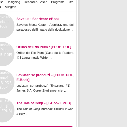
rs: Designing Research-Based Programs, 3/e
L. Allington ...
Save us : Scaricare eBook
Save us Mona Kasten L'esplorazione del
paradosso dell'impatto della rivoluzione ...
Orillas del Rio Plum : [EPUB, PDF]
Orillas del Rio Plum (Casa de la Pradera
II) | Laura Ingalls Wilder ...
Leviatan se probouzí – [EPUB, PDF,
E-Book]
Leviatan se probouzí (Expanze, #1) |
James S.A. Corey Zkušenost číst ...
The Tale of Genji – [E-Book EPUB]
The Tale of Genji Murasaki Shikibu It was
a truly ...