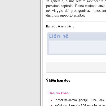
In generale, è una lettura avvincente c
prossimo capitolo. È una testimonianza 
nel viaggio del protagonista, nonostant
diagnosi supporto scialbo.
Bạn có thể xem thêm:
Ý kiến bạn đọc
Các tin khác
Pieśni Maldorora i poezje – Free Book
A Outra – Livros em PDF para Todas as