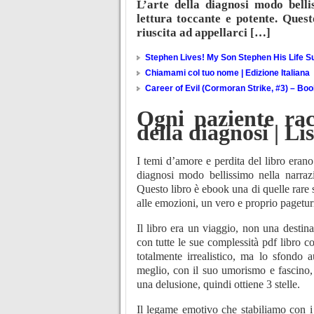
L’arte della diagnosi modo belli
lettura toccante e potente. Ques
riuscita ad appellarci […]
Stephen Lives! My Son Stephen His Life Su
Chiamami col tuo nome | Edizione Italiana
Career of Evil (Cormoran Strike, #3) – Bo
Ogni paziente rac
della diagnosi | L
I temi d’amore e perdita del libro erano 
diagnosi modo bellissimo nella narrazi
Questo libro è ebook una di quelle rare sc
alle emozioni, un vero e proprio pageturn
Il libro era un viaggio, non una destin
con tutte le sue complessità pdf libro 
totalmente irrealistico, ma lo sfondo 
meglio, con il suo umorismo e fascino, 
una delusione, quindi ottiene 3 stelle.
Il legame emotivo che stabiliamo con i