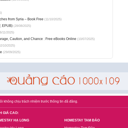
5)
hes from Syria – Book Free
(11/10/2025)
DF, EPUB)
(28/08/2025)
6/11/2025)
urage, Caution, and Chance : Free eBooks Online
(10/07/2025)
2/10/2025)
se
(29/09/2025)
ôi không chịu trách nhiệm trước thông tin đã đăng.
H GIÁ CAO:
MESTAY HẠ LONG
HOMESTAY TAM ĐẢO