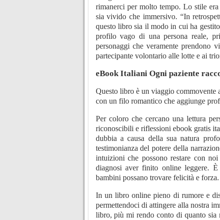
rimanerci per molto tempo. Lo stile era
sia vivido che immersivo. “In retrospett
questo libro sia il modo in cui ha gesti
profilo vago di una persona reale, pr
personaggi che veramente prendono vita
partecipante volontario alle lotte e ai tri
eBook Italiani Ogni paziente racco
Questo libro è un viaggio commovente at
con un filo romantico che aggiunge prof
Per coloro che cercano una lettura per
riconoscibili e riflessioni ebook gratis i
dubbia a causa della sua natura prof
testimonianza del potere della narrazion
intuizioni che possono restare con noi
diagnosi aver finito online leggere. È
bambini possano trovare felicità e forza.
In un libro online pieno di rumore e dis
permettendoci di attingere alla nostra i
libro, più mi rendo conto di quanto sia