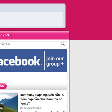
Ư VẤN
CH
,
ĐẶT PHÒNG HOMESTAY BIỂN HẠ LONG – 5 ĐỊA ĐIỂM ĐƯỢC LÒNG DU K
VẤN
Homestay Sapa nguyên căn | 5
điểm hấp dẫn cho team tha hồ
“quẩy”
10:40 27/08/2013