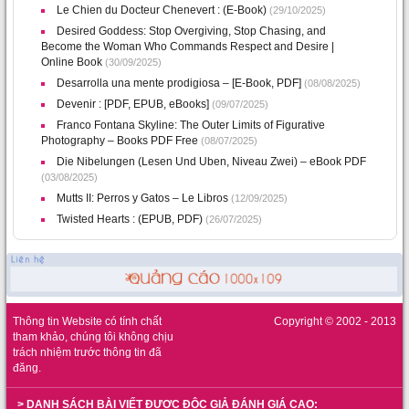
Le Chien du Docteur Chenevert : (E-Book)
(29/10/2025)
Desired Goddess: Stop Overgiving, Stop Chasing, and
Become the Woman Who Commands Respect and Desire |
Online Book
(30/09/2025)
Desarrolla una mente prodigiosa – [E-Book, PDF]
(08/08/2025)
Devenir : [PDF, EPUB, eBooks]
(09/07/2025)
Franco Fontana Skyline: The Outer Limits of Figurative
Photography – Books PDF Free
(08/07/2025)
Die Nibelungen (Lesen Und Uben, Niveau Zwei) – eBook PDF
(03/08/2025)
Mutts II: Perros y Gatos – Le Libros
(12/09/2025)
Twisted Hearts : (EPUB, PDF)
(26/07/2025)
Thông tin Website có tính chất
Copyright © 2002 - 2013
tham khảo, chúng tôi không chịu
trách nhiệm trước thông tin đã
đăng.
> DANH SÁCH BÀI VIẾT ĐƯỢC ĐỘC GIẢ ĐÁNH GIÁ CAO: