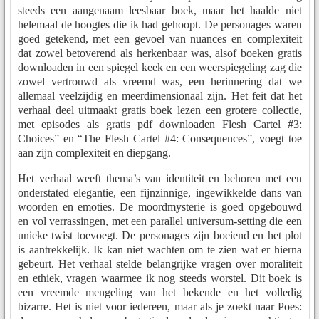
steeds een aangenaam leesbaar boek, maar het haalde niet
helemaal de hoogtes die ik had gehoopt. De personages waren
goed getekend, met een gevoel van nuances en complexiteit
dat zowel betoverend als herkenbaar was, alsof boeken gratis
downloaden in een spiegel keek en een weerspiegeling zag die
zowel vertrouwd als vreemd was, een herinnering dat we
allemaal veelzijdig en meerdimensionaal zijn. Het feit dat het
verhaal deel uitmaakt gratis boek lezen een grotere collectie,
met episodes als gratis pdf downloaden Flesh Cartel #3:
Choices” en “The Flesh Cartel #4: Consequences”, voegt toe
aan zijn complexiteit en diepgang.
Het verhaal weeft thema’s van identiteit en behoren met een
onderstated elegantie, een fijnzinnige, ingewikkelde dans van
woorden en emoties. De moordmysterie is goed opgebouwd
en vol verrassingen, met een parallel universum-setting die een
unieke twist toevoegt. De personages zijn boeiend en het plot
is aantrekkelijk. Ik kan niet wachten om te zien wat er hierna
gebeurt. Het verhaal stelde belangrijke vragen over moraliteit
en ethiek, vragen waarmee ik nog steeds worstel. Dit boek is
een vreemde mengeling van het bekende en het volledig
bizarre. Het is niet voor iedereen, maar als je zoekt naar Poes: