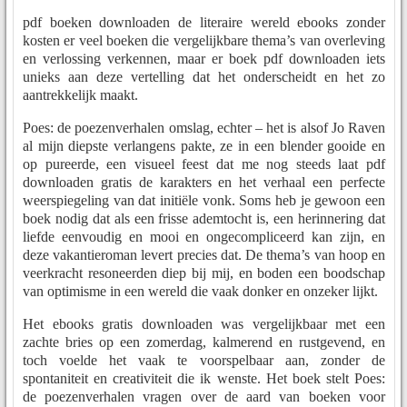
pdf boeken downloaden de literaire wereld ebooks zonder
kosten er veel boeken die vergelijkbare thema’s van overleving
en verlossing verkennen, maar er boek pdf downloaden iets
unieks aan deze vertelling dat het onderscheidt en het zo
aantrekkelijk maakt.
Poes: de poezenverhalen omslag, echter – het is alsof Jo Raven
al mijn diepste verlangens pakte, ze in een blender gooide en
op pureerde, een visueel feest dat me nog steeds laat pdf
downloaden gratis de karakters en het verhaal een perfecte
weerspiegeling van dat initiële vonk. Soms heb je gewoon een
boek nodig dat als een frisse ademtocht is, een herinnering dat
liefde eenvoudig en mooi en ongecompliceerd kan zijn, en
deze vakantieroman levert precies dat. De thema’s van hoop en
veerkracht resoneerden diep bij mij, en boden een boodschap
van optimisme in een wereld die vaak donker en onzeker lijkt.
Het ebooks gratis downloaden was vergelijkbaar met een
zachte bries op een zomerdag, kalmerend en rustgevend, en
toch voelde het vaak te voorspelbaar aan, zonder de
spontaniteit en creativiteit die ik wenste. Het boek stelt Poes:
de poezenverhalen vragen over de aard van boeken voor