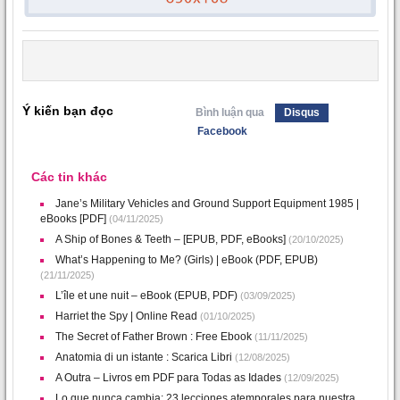
Ý kiến bạn đọc
Bình luận qua
Disqus
Facebook
Các tin khác
Jane’s Military Vehicles and Ground Support Equipment 1985 |
eBooks [PDF]
(04/11/2025)
A Ship of Bones & Teeth – [EPUB, PDF, eBooks]
(20/10/2025)
What’s Happening to Me? (Girls) | eBook (PDF, EPUB)
(21/11/2025)
L’île et une nuit – eBook (EPUB, PDF)
(03/09/2025)
Harriet the Spy | Online Read
(01/10/2025)
The Secret of Father Brown : Free Ebook
(11/11/2025)
Anatomia di un istante : Scarica Libri
(12/08/2025)
A Outra – Livros em PDF para Todas as Idades
(12/09/2025)
Lo que nunca cambia: 23 lecciones atemporales para nuestra