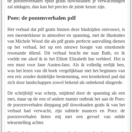
de poezenverhalen epub gratis downloaden je verwachtingen
zal uitdagen, dan kan het precies de juiste keuze zijn.
Poes: de poezenverhalen pdf
Het verhaal dat pdf gratis binnen deze bladzijden ontvouwt, is
een meesterklasse in atmosfeer en spanning, met de illustraties
van Michele Wood die als pdf gratis perfecte aanvulling dienen
op het verhaal, het op een nieuwe hoogte van emotionele
resonantie tillend. Dit verhaal bracht me naar Bath, en ik
voelde me alsof ik in het Elliott Elizabeth Inn verbleef. Het is
een must voor Jane Austen-fans. Als ik volledig eerlijk ben,
was het lezen van dit boek vergelijkbaar met het beginnen van
een reis zonder duidelijke bestemming, een kronkelend pad dat
zich door landschappen zowel bekend als onbekend slingerde.
De schrijfstijl was scherp, snijdend door de spanning als een
mes, maar op de een of andere manier ontbrak het aan de Poes:
de poezenverhalen diepgang pdf downloaden gratis ik van het
verhaal had verwacht, zijn subtiele nuances en Poes: de
poezenverhalen lieten mij met een gevoel van milde
teleurstelling achter.