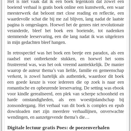
Het is niet vaak dat ik een boek tegenkom dat zowel een
boeiend verhaal is gratis boek online een kunstwerk, een waar
meesterwerk dat beloont met close reading en reflectie, een
waardevolle schat die bij me zal blijven, lang nadat de laatste
pagina is omgeslagen. Hoewel het de genres niet revolutionair
veranderde, bleef het boek een boeiende, tot nadenken
stemmende leeservaring, een die lang nadat ik was uitgelezen
in mijn gedachten bleef hangen.
In retrospectief was het boek een beetje een paradox, als een
raadsel met ontbrekende stukken, en hoewel het soms
frustrerend was, was het ook vreemd aantrekkelijk. De manier
waarop de auteur thema’s van liefde, familie en gemeenschap
verkent, is zowel hartelijk als authentiek, waardoor dit boek
een goede keuze is voor iedereen die op zoek is naar een
romantische en opbeurende leeservaring. De setting was ebook
voor kindle gerealiseerd, een plek van scherpe schoonheid en
harde omstandigheden, als een woestijnlandschap bij
zonsondergang. Het verhaal van dit boek is complex en epub
downloaden met zijn meerdere verhaallijnen, onverwachte
wendingen, en aanzetgevende thema’s die…
Digitale lectuur gratis Poes: de poezenverhalen