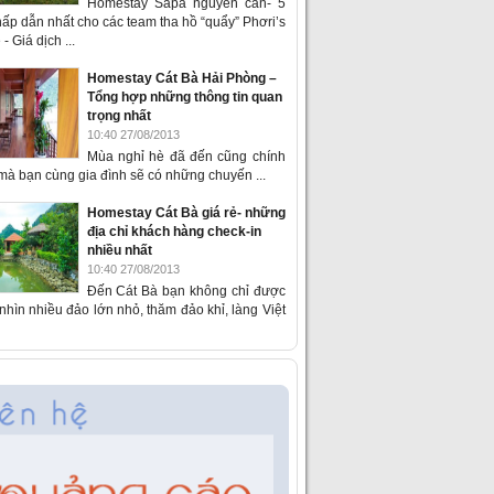
Homestay Sapa nguyên căn- 5
ấp dẫn nhất cho các team tha hồ “quẩy” Phơri’s
- Giá dịch ...
Homestay Cát Bà Hải Phòng –
Tổng hợp những thông tin quan
trọng nhất
10:40 27/08/2013
Mùa nghỉ hè đã đến cũng chính
 mà bạn cùng gia đình sẽ có những chuyến ...
Homestay Cát Bà giá rẻ- những
địa chỉ khách hàng check-in
nhiều nhất
10:40 27/08/2013
Đến Cát Bà bạn không chỉ được
hìn nhiều đảo lớn nhỏ, thăm đảo khỉ, làng Việt