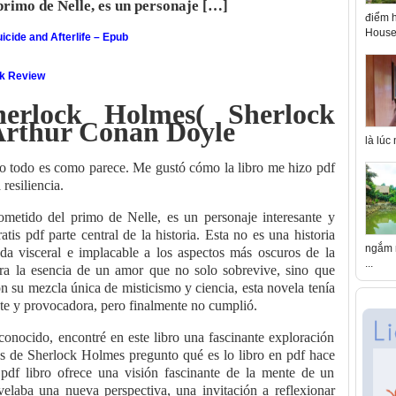
rimo de Nelle, es un personaje […]
điểm h
House 
icide and Afterlife – Epub
ok Review
erlock Holmes( Sherlock
Arthur Conan Doyle
là lúc
 no todo es como parece. Me gustó cómo la libro me hizo pdf
resiliencia.
metido del primo de Nelle, es un personaje interesante y
tis pdf parte central de la historia. Esta no es una historia
ngắm n
da visceral e implacable a los aspectos más oscuros de la
...
ra la esencia de un amor que no solo sobrevive, sino que
n su mezcla única de misticismo y ciencia, esta novela tenía
nte y provocadora, pero finalmente no cumplió.
conocido, encontré en este libro una fascinante exploración
s de Sherlock Holmes pregunto qué es lo libro en pdf hace
pdf libro ofrece una visión fascinante de la mente de un
elaba una nueva perspectiva, una invitación a reflexionar