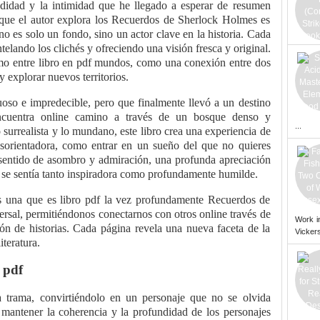
ndidad y la intimidad que he llegado a esperar de resumen
 que el autor explora los Recuerdos de Sherlock Holmes es
o es solo un fondo, sino un actor clave en la historia. Cada
telando los clichés y ofreciendo una visión fresca y original.
ismo entre libro en pdf mundos, como una conexión entre dos
y explorar nuevos territorios.
nuoso e impredecible, pero que finalmente llevó a un destino
encuentra online camino a través de un bosque denso y
...
surrealista y lo mundano, este libro crea una experiencia de
esorientadora, como entrar en un sueño del que no quieres
un sentido de asombro y admiración, una profunda apreciación
ue se sentía tanto inspiradora como profundamente humilde.
es una que es libro pdf la vez profundamente Recuerdos de
sal, permitiéndonos conectarnos con otros online través de
Work i
ón de historias. Cada página revela una nueva faceta de la
Vickers
iteratura.
 pdf
a trama, convirtiéndolo en un personaje que no se olvida
a mantener la coherencia y la profundidad de los personajes