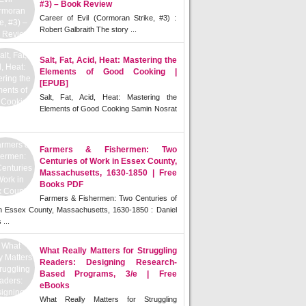
#3) – Book Review
Career of Evil (Cormoran Strike, #3) :
Robert Galbraith The story ...
Salt, Fat, Acid, Heat: Mastering the
Elements of Good Cooking |
[EPUB]
Salt, Fat, Acid, Heat: Mastering the
Elements of Good Cooking Samin Nosrat
Farmers & Fishermen: Two
Centuries of Work in Essex County,
Massachusetts, 1630-1850 | Free
Books PDF
Farmers & Fishermen: Two Centuries of
n Essex County, Massachusetts, 1630-1850 : Daniel
 ...
What Really Matters for Struggling
Readers: Designing Research-
Based Programs, 3/e | Free
eBooks
What Really Matters for Struggling