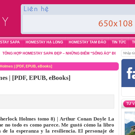
STAY SAPA
HOMESTAY HẠ LONG
HOMESTAY TAM ĐẢO
TIN TỨC
T
 HỢP HOMESTAY SAPA ĐẸP – NHỮNG ĐIỂM “SỐNG ẢO” ĐẸP NHẤT CHO D
Holmes | [PDF, EPUB, eBooks]
es | [PDF, EPUB, eBooks]
TƯ 
Sherlock Holmes tomo 8) | Arthur Conan Doyle La
que no todo es como parece. Me gustó cómo la libro
 de la esperanza y la resiliencia. El personaje de