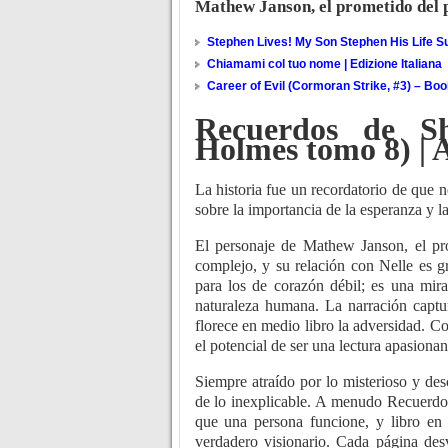
Mathew Janson, el prometido del p
Stephen Lives! My Son Stephen His Life Su
Chiamami col tuo nome | Edizione Italiana
Career of Evil (Cormoran Strike, #3) – Bo
Recuerdos de Sh
Holmes tomo 8) | 
La historia fue un recordatorio de que
sobre la importancia de la esperanza y la 
El personaje de Mathew Janson, el pro
complejo, y su relación con Nelle es gra
para los de corazón débil; es una mira
naturaleza humana. La narración captu
florece en medio libro la adversidad. Co
el potencial de ser una lectura apasiona
Siempre atraído por lo misterioso y des
de lo inexplicable. A menudo Recuerdo
que una persona funcione, y libro en 
verdadero visionario. Cada página desv