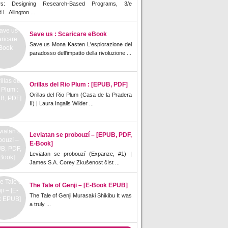
rs: Designing Research-Based Programs, 3/e
L. Allington ...
Save us : Scaricare eBook
Save us Mona Kasten L'esplorazione del
paradosso dell'impatto della rivoluzione ...
Orillas del Rio Plum : [EPUB, PDF]
Orillas del Rio Plum (Casa de la Pradera
II) | Laura Ingalls Wilder ...
Leviatan se probouzí – [EPUB, PDF,
E-Book]
Leviatan se probouzí (Expanze, #1) |
James S.A. Corey Zkušenost číst ...
The Tale of Genji – [E-Book EPUB]
The Tale of Genji Murasaki Shikibu It was
a truly ...