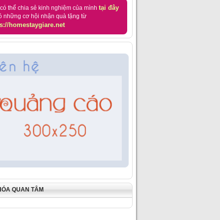
tại đây
có thể chia sẻ kinh nghiệm của mình
ó những cơ hội nhận quà tặng từ
s://homestaygiare.net
HÓA QUAN TÂM