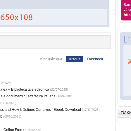
Bạn 
và c
http
Bình luận qua
Disqus
Facebook
10/2025)
itatea – Biblioteca ta electronică
(22/07/2025)
e e documenti : Letteratura italiana
(10/09/2025)
16/11/2025)
ess and How It Defines Our Lives | Ebook Download
(17/11/2025)
TỪ K
ub
(09/10/2025)
ad Online Free
(17/10/2025)