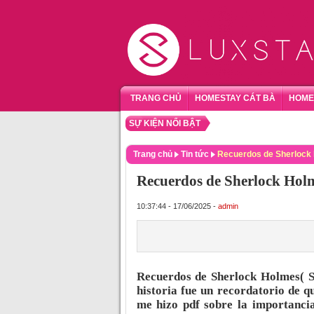
TRANG CHỦ
HOMESTAY CÁT BÀ
HOME
SỰ KIỆN NỔI BẬT
TỔNG
Trang chủ
Tin tức
Recuerdos de Sherlock 
Recuerdos de Sherlock Holm
10:37:44 - 17/06/2025 -
admin
Recuerdos de Sherlock Holmes( 
historia fue un recordatorio de 
me hizo pdf sobre la importancia