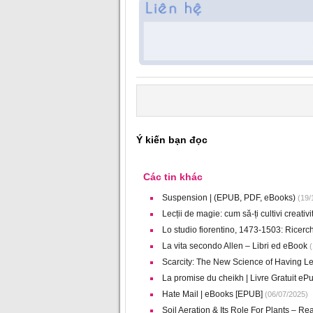
Ý kiến bạn đọc
Các tin khác
Suspension | (EPUB, PDF, eBooks)
(19/
Lecții de magie: cum să-ți cultivi creativ
Lo studio fiorentino, 1473-1503: Ricerch
La vita secondo Allen – Libri ed eBook
(
Scarcity: The New Science of Having L
La promise du cheikh | Livre Gratuit eP
Hate Mail | eBooks [EPUB]
(06/07/2025)
Soil Aeration & Its Role For Plants – Re