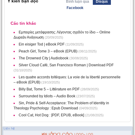
Ý kiến bạn đọc
Bình luận qua
Disqus
Facebook
Các tin khác
Εμπειρίες μετάφρασης: Λέγοντας σχεδόν το ίδιο – Online
Δωρεάν Ανάγνωση
(20/09/2025)
Ein eisiger Tod | eBook PDF
(11/09/2025)
Peach Girl, Tome 3 – eBook (EPUB)
(08/11/2025)
The Drowned City | Audiobook
(30/08/2025)
Silver Cloud Café, San Francisco Roman | Download PDF
(31/10/2025)
Les quatre accords toltèques: La voie de la liberté personnelle
– eBook (EPUB)
(19/10/2025)
Billy Bat, Tome 5 – Littérature en PDF
(28/09/2025)
Surrounded by Idiots – Audio Book
(23/07/2025)
Sin, Pride & Self-Acceptance: The Problem of Identity in
Theology Psychology : Epub Download
(04/09/2025)
Cool Cat, Hot Dog : [PDF, EPUB, eBook]
(21/08/2025)