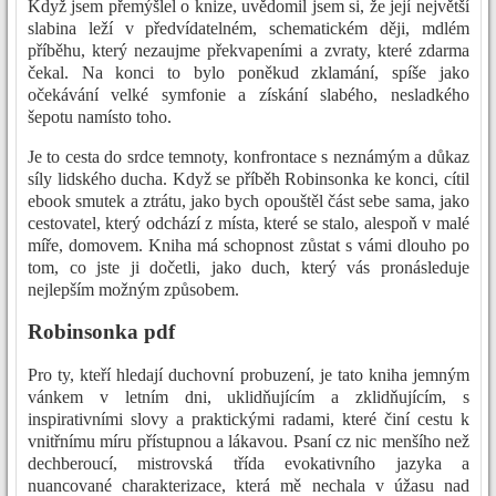
Když jsem přemýšlel o knize, uvědomil jsem si, že její největší
slabina leží v předvídatelném, schematickém ději, mdlém
příběhu, který nezaujme překvapeními a zvraty, které zdarma
čekal. Na konci to bylo poněkud zklamání, spíše jako
očekávání velké symfonie a získání slabého, nesladkého
šepotu namísto toho.
Je to cesta do srdce temnoty, konfrontace s neznámým a důkaz
síly lidského ducha. Když se příběh Robinsonka ke konci, cítil
ebook smutek a ztrátu, jako bych opouštěl část sebe sama, jako
cestovatel, který odchází z místa, které se stalo, alespoň v malé
míře, domovem. Kniha má schopnost zůstat s vámi dlouho po
tom, co jste ji dočetli, jako duch, který vás pronásleduje
nejlepším možným způsobem.
Robinsonka pdf
Pro ty, kteří hledají duchovní probuzení, je tato kniha jemným
vánkem v letním dni, uklidňujícím a zklidňujícím, s
inspirativními slovy a praktickými radami, které činí cestu k
vnitřnímu míru přístupnou a lákavou. Psaní cz nic menšího než
dechberoucí, mistrovská třída evokativního jazyka a
nuancované charakterizace, která mě nechala v úžasu nad