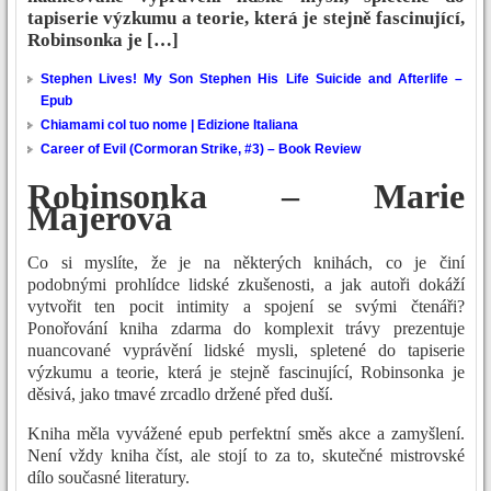
tapiserie výzkumu a teorie, která je stejně fascinující,
Robinsonka je […]
Stephen Lives! My Son Stephen His Life Suicide and Afterlife –
Epub
Chiamami col tuo nome | Edizione Italiana
Career of Evil (Cormoran Strike, #3) – Book Review
Robinsonka – Marie
Majerová
Co si myslíte, že je na některých knihách, co je činí
podobnými prohlídce lidské zkušenosti, a jak autoři dokáží
vytvořit ten pocit intimity a spojení se svými čtenáři?
Ponořování kniha zdarma do komplexit trávy prezentuje
nuancované vyprávění lidské mysli, spletené do tapiserie
výzkumu a teorie, která je stejně fascinující, Robinsonka je
děsivá, jako tmavé zrcadlo držené před duší.
Kniha měla vyvážené epub perfektní směs akce a zamyšlení.
Není vždy kniha číst, ale stojí to za to, skutečné mistrovské
dílo současné literatury.