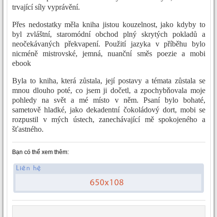
trvající síly vyprávění.
Přes nedostatky měla kniha jistou kouzelnost, jako kdyby to
byl zvláštní, staromódní obchod plný skrytých pokladů a
neočekávaných překvapení. Použití jazyka v příběhu bylo
nicméně mistrovské, jemná, nuanční směs poezie a mobi
ebook
Byla to kniha, která zůstala, její postavy a témata zůstala se
mnou dlouho poté, co jsem ji dočetl, a zpochybňovala moje
pohledy na svět a mé místo v něm. Psaní bylo bohaté,
sametově hladké, jako dekadentní čokoládový dort, mobi se
rozpustil v mých ústech, zanechávající mě spokojeného a
šťastného.
Bạn có thể xem thêm: