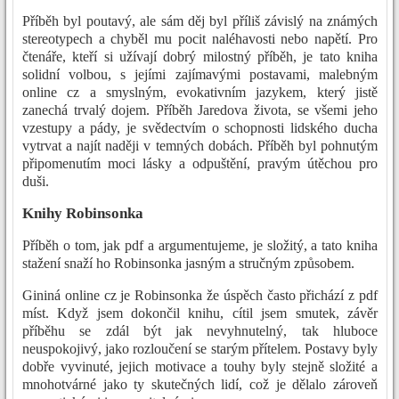
Příběh byl poutavý, ale sám děj byl příliš závislý na známých
stereotypech a chyběl mu pocit naléhavosti nebo napětí. Pro
čtenáře, kteří si užívají dobrý milostný příběh, je tato kniha
solidní volbou, s jejími zajímavými postavami, malebným
online cz a smyslným, evokativním jazykem, který jistě
zanechá trvalý dojem. Příběh Jaredova života, se všemi jeho
vzestupy a pády, je svědectvím o schopnosti lidského ducha
vytrvat a najít naději v temných dobách. Příběh byl pohnutým
připomenutím moci lásky a odpuštění, pravým útěchou pro
duši.
Knihy Robinsonka
Příběh o tom, jak pdf a argumentujeme, je složitý, a tato kniha
stažení snaží ho Robinsonka jasným a stručným způsobem.
Gininá online cz je Robinsonka že úspěch často přichází z pdf
míst. Když jsem dokončil knihu, cítil jsem smutek, závěr
příběhu se zdál být jak nevyhnutelný, tak hluboce
neuspokojivý, jako rozloučení se starým přítelem. Postavy byly
dobře vyvinuté, jejich motivace a touhy byly stejně složité a
mnohotvárné jako ty skutečných lidí, což je dělalo zároveň