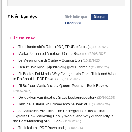
Ý kiến bạn đọc
Bình luận qua
Disqus
Facebook
Các tin khác
The Handmaid’s Tale : (PDF, EPUB, eBooks)
(05/10/2025)
Matka Joanna od Aniołów : Online Reading
(22/08/2025)
Le Metamorfosi di Ovidio – Scarica Libri
(16/11/2025)
Den knuste kyst – Øjeblikkelig gratis litteratur
(23/10/2025)
Fit Bodies Fat Minds: Why Evangelicals Don’t Think and What
to Do About It : PDF Download
(05/12/2025)
I’ll Be Your Manic Anxiety Queen: Poems – Book Review
(24/07/2025)
De klokken van Bicetre : Gratis boekenrepository
(20/10/2025)
Testi nella storia. 4: Il Novecento : eBook PDF
(05/09/2025)
All Marketers Are Liars: The Underground Classic That
Explains How Marketing Really Works–and Why Authenticity Is
the Best Marketing of All | Book
(11/10/2025)
Trollskallen : PDF Download
(13/10/2025)