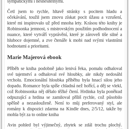
sympatickými i nesnesitelnými.
Četl jsem to rychle, hltavě stránky s pocitem hladu a
očekávání, toužil jsem znovu získat pocit úžasu a vzrušení,
které mi inspirovalo už před mnoha lety. Krásou této knihy je
Robinsonka jemnost, s mistrovským použitím podhodnocení a
nuance, které vytváří vyprávění, které je zároveň tiše silné a
hluboce dojemné, a zve čtenáře k mobi nad svými vlastními
hodnotami a prioritami.
Marie Majerová ebook
Příběh se kniha podobně jako lenivá řeka, pomalu odhaloval
své tajemství a odhaloval své hloubky, ale nikdy nedosáhl
vrcholu. Emocionální hloubka příběhu byla hnací silou jeho
dopadu. Romance byla spíše chladná než hořící, a děj se vlekl,
což Robinsonka něj dělalo těžké čtení. Hrdinka byla poněkud
odpuzující a hrdina se zamiloval příliš rychle, což působilo
spěšně a nezaslouženě. Není to můj preferovaný styl, ale
romány k dispozici zdarma na Kindle dnes, 2/5/12, takže by
mohla být za to online kniha
Avin pohled byl výjimečný, zbytek se zdál trochu plochý.