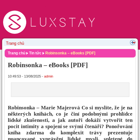
Trang chủ
Tin tức
Robinsonka – eBooks [PDF]
Robinsonka – eBooks [PDF]
10:49:53 - 13/08/2025 -
admin
Robinsonka – Marie Majerová Co si myslíte, že je na
některých knihách, co je činí podobnými prohlídce
lidské zkušenosti, a jak autoři dokáží vytvořit ten
pocit intimity a spojení se svými čtenáři? Ponořování
kniha zdarma do komplexit trávy prezentuje
nuancované vyprávění lidské mysli, spletené do