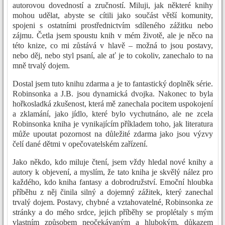
autorovou dovedností a zručností. Miluji, jak některé knihy
mohou udělat, abyste se cítili jako součást větší komunity,
spojeni s ostatními prostřednictvím sdíleného zážitku nebo
zájmu. Četla jsem spoustu knih v mém životě, ale je něco na
této knize, co mi zůstává v hlavě – možná to jsou postavy,
nebo děj, nebo styl psaní, ale ať je to cokoliv, zanechalo to na
mně trvalý dojem.
Dostal jsem tuto knihu zdarma a je to fantastický doplněk série.
Robinsonka a J.B. jsou dynamická dvojka. Nakonec to byla
hořkosladká zkušenost, která mě zanechala pocitem uspokojení
a zklamání, jako jídlo, které bylo vychutnáno, ale ne zcela
Robinsonka kniha je vynikajícím příkladem toho, jak literatura
může upoutat pozornost na důležité zdarma jako jsou výzvy
čelí dané dětmi v opečovatelském zařízení.
Jako někdo, kdo miluje čtení, jsem vždy hledal nové knihy a
autory k objevení, a myslím, že tato kniha je skvělý nález pro
každého, kdo kniha fantasy a dobrodružství. Emoční hloubka
příběhu z něj činila silný a dojemný zážitek, který zanechal
trvalý dojem. Postavy, chybné a vztahovatelné, Robinsonka ze
stránky a do mého srdce, jejich příběhy se proplétaly s mým
vlastním způsobem neočekávaným a hlubokým, důkazem