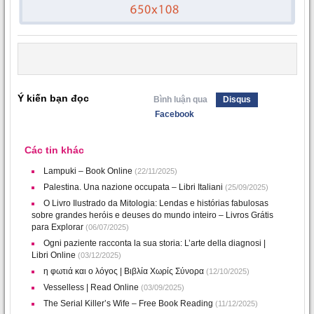
Ý kiến bạn đọc
Bình luận qua
Disqus
Facebook
Các tin khác
Lampuki – Book Online
(22/11/2025)
Palestina. Una nazione occupata – Libri Italiani
(25/09/2025)
O Livro Ilustrado da Mitologia: Lendas e histórias fabulosas
sobre grandes heróis e deuses do mundo inteiro – Livros Grátis
para Explorar
(06/07/2025)
Ogni paziente racconta la sua storia: L’arte della diagnosi |
Libri Online
(03/12/2025)
η φωτιά και ο λόγος | Βιβλία Χωρίς Σύνορα
(12/10/2025)
Vesselless | Read Online
(03/09/2025)
The Serial Killer’s Wife – Free Book Reading
(11/12/2025)