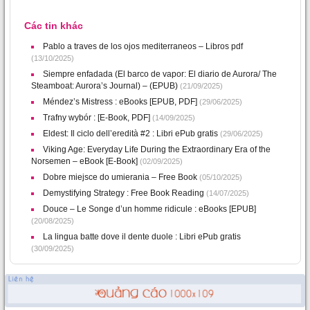
Các tin khác
Pablo a traves de los ojos mediterraneos – Libros pdf
(13/10/2025)
Siempre enfadada (El barco de vapor: El diario de Aurora/ The
Steamboat: Aurora’s Journal) – (EPUB)
(21/09/2025)
Méndez’s Mistress : eBooks [EPUB, PDF]
(29/06/2025)
Trafny wybór : [E-Book, PDF]
(14/09/2025)
Eldest: Il ciclo dell’eredità #2 : Libri ePub gratis
(29/06/2025)
Viking Age: Everyday Life During the Extraordinary Era of the
Norsemen – eBook [E-Book]
(02/09/2025)
Dobre miejsce do umierania – Free Book
(05/10/2025)
Demystifying Strategy : Free Book Reading
(14/07/2025)
Douce – Le Songe d’un homme ridicule : eBooks [EPUB]
(20/08/2025)
La lingua batte dove il dente duole : Libri ePub gratis
(30/09/2025)