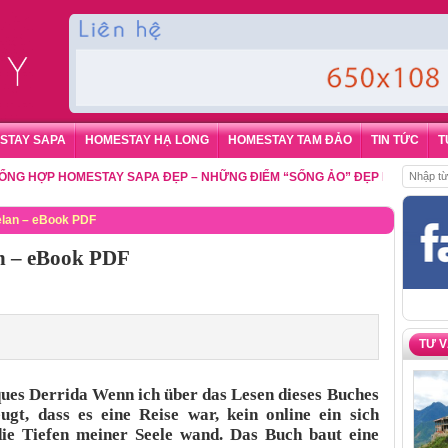
STAY SAPA
HOMESTAY HẠ LONG
HOMESTAY TAM ĐẢO
TIN TỨC
T
P HOMESTAY SAPA ĐẸP – NHỮNG ĐIỂM “SỐNG ẢO” ĐẸP NHẤT CHO DU KH
elan – eBook PDF
an – eBook PDF
TƯ 
ques Derrida Wenn ich über das Lesen dieses Buches
gt, dass es eine Reise war, kein online ein sich
die Tiefen meiner Seele wand. Das Buch baut eine