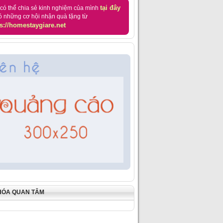
tại đây
có thể chia sẻ kinh nghiệm của mình
ó những cơ hội nhận quà tặng từ
s://homestaygiare.net
HÓA QUAN TÂM