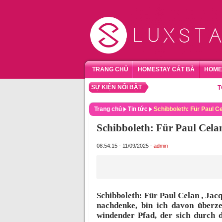
TRANG CHỦ
HOMESTAY CÁT BÀ
HOME
SỰ KIỆN NỔI BẬT
TỔNG HỢ
Trang chủ
Tin tức
Schibboleth: Für Paul C
Schibboleth: Für Paul Cel
08:54:15 - 11/09/2025 -
admin
Schibboleth: Für Paul Celan , Jac
nachdenke, bin ich davon überzeu
windender Pfad, der sich durch 