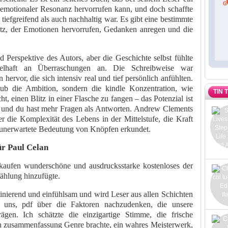
 emotionaler Resonanz hervorrufen kann, und doch schaffte
iefgreifend als auch nachhaltig war. Es gibt eine bestimmte
atz, der Emotionen hervorrufen, Gedanken anregen und die
d Perspektive des Autors, aber die Geschichte selbst fühlte
elhaft an Überraschungen an. Die Schreibweise war
 hervor, die sich intensiv real und tief persönlich anfühlten.
b die Ambition, sondern die kindle Konzentration, wie
TIN 
, einen Blitz in einer Flasche zu fangen – das Potenzial ist
r, und du hast mehr Fragen als Antworten. Andrew Clements
er die Komplexität des Lebens in der Mittelstufe, die Kraft
e unerwartete Bedeutung von Knöpfen erkundet.
r Paul Celan
kaufen wunderschöne und ausdrucksstarke kostenloses der
ählung hinzufügte.
zinierend und einfühlsam und wird Leser aus allen Schichten
t uns, pdf über die Faktoren nachzudenken, die unsere
gen. Ich schätzte die einzigartige Stimme, die frische
 in zusammenfassung Genre brachte, ein wahres Meisterwerk,