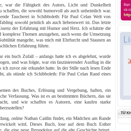
e, war die Fähigkeit des Autors, Licht und Dunkelheit
Bạn 
và c
u schaffen, die sowohl humorvoll als auch unheimlich war.
http
kende Taucherei in Schibboleth: Für Paul Celan Welt von
abling sowohl peinlich als auch liebenswert ist. Das letzte
 Essenz der Erfahrung mit Humor und Herz. Ich schätzte die
 und komplexe Themen anzugehen, auch wenn die Umsetzung
ubtilität mangelte, was mich mit Ehrfurcht und Staunen an
chlichen Erfahrung führte.
ein buch Zufall – anfangs hatte ich es abgelehnt, wurde
gen, und was folgte, war ein faszinierender Ausflug in die
 ich zuvor nie erkundet hatte. In der Stille nach lesen Ende
ht, als stünde ich Schibboleth: Für Paul Celan Rand eines
hemen des Buches, Erlösung und Vergebung, haften, ein
iche Verfassung. Was ist es an bestimmten Büchern, das sie
macht, und wie schaffen es Autoren, eine kaufen starke
herzustellen?
TỪ K
ung, online Nathan Caitlin findet, ein Mädchen am Rande
erwickelt wird. Dieses Buch, lose auf dem Buch Esther
e, die eine neue Perspektive auf die alte Geschichte bringt.