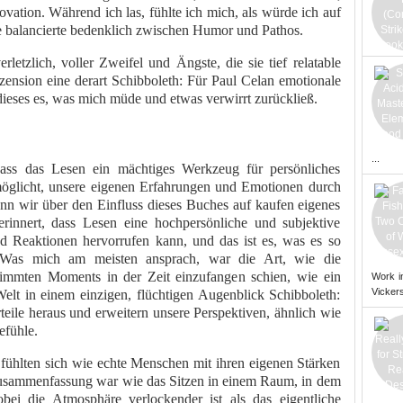
ovation. Während ich las, fühlte ich mich, als würde ich auf
te balancierte bedenklich zwischen Humor und Pathos.
letzlich, voller Zweifel und Ängste, die sie tief relatable
rezension eine derart Schibboleth: Für Paul Celan emotionale
dieses es, was mich müde und etwas verwirrt zurückließ.
...
dass das Lesen ein mächtiges Werkzeug für persönliches
öglicht, unsere eigenen Erfahrungen und Emotionen durch
Wenn wir über den Einfluss dieses Buches auf kaufen eigenes
innert, dass Lesen eine hochpersönliche und subjektive
nd Reaktionen hervorrufen kann, und das ist es, was es so
 Was mich am meisten ansprach, war die Art, wie die
immten Moments in der Zeit einzufangen schien, wie ein
Work i
Vickers
Welt in einem einzigen, flüchtigen Augenblick Schibboleth:
teile heraus und erweitern unsere Perspektiven, ähnlich wie
efühle.
e fühlten sich wie echte Menschen mit ihren eigenen Stärken
usammenfassung war wie das Sitzen in einem Raum, in dem
ei die Atmosphäre verlockender ist als das eigentliche