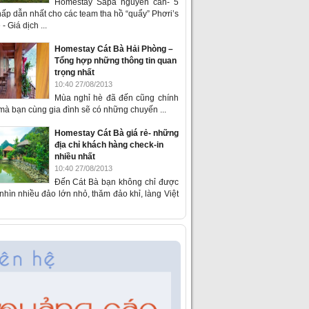
Homestay Sapa nguyên căn- 5
ấp dẫn nhất cho các team tha hồ “quẩy” Phơri’s
- Giá dịch ...
Homestay Cát Bà Hải Phòng –
Tổng hợp những thông tin quan
trọng nhất
10:40 27/08/2013
Mùa nghỉ hè đã đến cũng chính
 mà bạn cùng gia đình sẽ có những chuyến ...
Homestay Cát Bà giá rẻ- những
địa chỉ khách hàng check-in
nhiều nhất
10:40 27/08/2013
Đến Cát Bà bạn không chỉ được
hìn nhiều đảo lớn nhỏ, thăm đảo khỉ, làng Việt