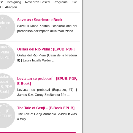
rs: Designing Research-Based Programs, 3/e
L. Allington ...
Save us : Scaricare eBook
Save us Mona Kasten L'esplorazione del
paradosso dell'impatto della rivoluzione ...
Orillas del Rio Plum : [EPUB, PDF]
Orillas del Rio Plum (Casa de la Pradera
II) | Laura Ingalls Wilder ...
Leviatan se probouzí – [EPUB, PDF,
E-Book]
Leviatan se probouzí (Expanze, #1) |
James S.A. Corey Zkušenost číst ...
The Tale of Genji – [E-Book EPUB]
The Tale of Genji Murasaki Shikibu It was
a truly ...