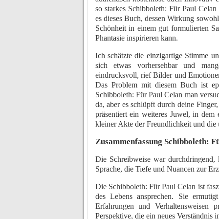
so starkes Schibboleth: Für Paul Celan
es dieses Buch, dessen Wirkung sowohl t
Schönheit in einem gut formulierten S
Phantasie inspirieren kann.
Ich schätzte die einzigartige Stimme un
sich etwas vorhersehbar und mang
eindrucksvoll, rief Bilder und Emotionen
Das Problem mit diesem Buch ist epu
Schibboleth: Für Paul Celan man versucht
da, aber es schlüpft durch deine Finge
präsentiert ein weiteres Juwel, in dem 
kleiner Akte der Freundlichkeit und di
Zusammenfassung Schibboleth: Fü
Die Schreibweise war durchdringend, 
Sprache, die Tiefe und Nuancen zur Erz
Die Schibboleth: Für Paul Celan ist fas
des Lebens ansprechen. Sie ermutig
Erfahrungen und Verhaltensweisen prä
Perspektive, die ein neues Verständnis