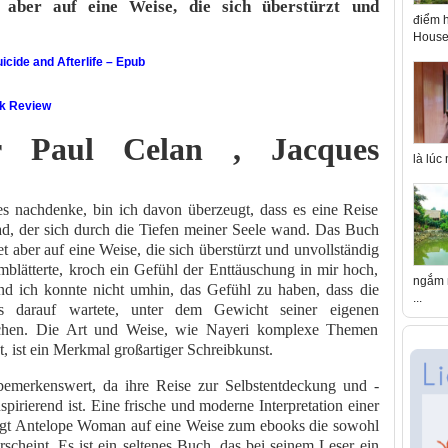
t aber auf eine Weise, die sich überstürzt und
điểm h
House 
icide and Afterlife – Epub
ok Review
ür Paul Celan , Jacques
là lúc
s nachdenke, bin ich davon überzeugt, dass es eine Reise
ad, der sich durch die Tiefen meiner Seele wand. Das Buch
t aber auf eine Weise, die sich überstürzt und unvollständig
mblätterte, kroch ein Gefühl der Enttäuschung in mir hoch,
ngắm n
und ich konnte nicht umhin, das Gefühl zu haben, dass die
...
s darauf wartete, unter dem Gewicht seiner eigenen
chen. Die Art und Weise, wie Nayeri komplexe Themen
, ist ein Merkmal großartiger Schreibkunst.
bemerkenswert, da ihre Reise zur Selbstentdeckung und -
pirierend ist. Eine frische und moderne Interpretation einer
ingt Antelope Woman auf eine Weise zum ebooks die sowohl
rscheint. Es ist ein seltenes Buch, das bei seinem Leser ein