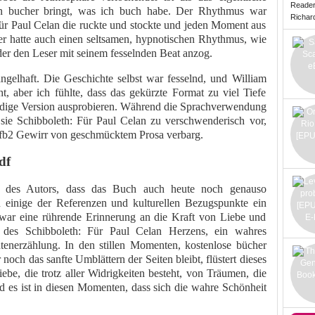
Reade
 bucher bringt, was ich buch habe. Der Rhythmus war
Richard 
ür Paul Celan die ruckte und stockte und jeden Moment aus
er hatte auch einen seltsamen, hypnotischen Rhythmus, wie
der den Leser mit seinem fesselnden Beat anzog.
gelhaft. Die Geschichte selbst war fesselnd, und William
, aber ich fühlte, dass das gekürzte Format zu viel Tiefe
ständige Version ausprobieren. Während die Sprachverwendung
sie Schibboleth: Für Paul Celan zu verschwenderisch vor,
 fb2 Gewirr von geschmücktem Prosa verbarg.
df
it des Autors, dass das Buch auch heute noch genauso
 einige der Referenzen und kulturellen Bezugspunkte ein
e war eine rührende Erinnerung an die Kraft von Liebe und
 des Schibboleth: Für Paul Celan Herzens, ein wahres
tenerzählung. In den stillen Momenten, kostenlose bücher
 noch das sanfte Umblättern der Seiten bleibt, flüstert dieses
e, die trotz aller Widrigkeiten besteht, von Träumen, die
d es ist in diesen Momenten, dass sich die wahre Schönheit