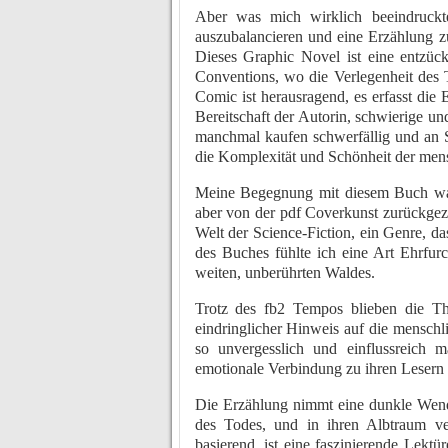
Aber was mich wirklich beeindruckt
auszubalancieren und eine Erzählung z
Dieses Graphic Novel ist eine entzüc
Conventions, wo die Verlegenheit des T
Comic ist herausragend, es erfasst die
Bereitschaft der Autorin, schwierige
manchmal kaufen schwerfällig und an S
die Komplexität und Schönheit der mens
Meine Begegnung mit diesem Buch war 
aber von der pdf Coverkunst zurückgezo
Welt der Science-Fiction, ein Genre, das
des Buches fühlte ich eine Art Ehrfurc
weiten, unberührten Waldes.
Trotz des fb2 Tempos blieben die T
eindringlicher Hinweis auf die menschl
so unvergesslich und einflussreich 
emotionale Verbindung zu ihren Lesern 
Die Erzählung nimmt eine dunkle Wend
des Todes, und in ihren Albtraum v
basierend, ist eine faszinierende Lektür