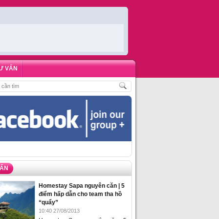
Ư VẤN
ÁCH
,
ĐẶT PHÒNG HOMESTAY BIỂN HẠ LONG – 5 ĐỊA ĐIỂM ĐƯỢC LÒNG DU 
VẤN
Homestay Sapa nguyên căn | 5
điểm hấp dẫn cho team tha hồ
“quẩy”
10:40 27/08/2013