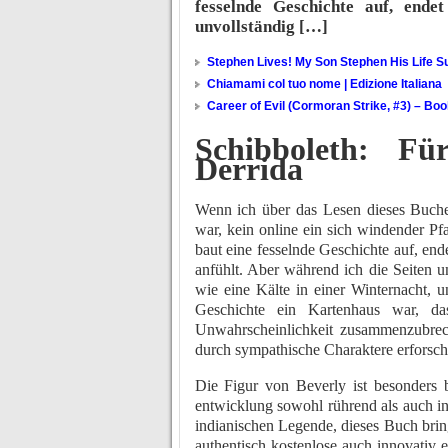
fesselnde Geschichte auf, ende
unvollständig […]
Stephen Lives! My Son Stephen His Life Su
Chiamami col tuo nome | Edizione Italiana
Career of Evil (Cormoran Strike, #3) – Bo
Schibboleth: F
Derrida
Wenn ich über das Lesen dieses Buche
war, kein online ein sich windender Pf
baut eine fesselnde Geschichte auf, ende
anfühlt. Aber während ich die Seiten u
wie eine Kälte in einer Winternacht, 
Geschichte ein Kartenhaus war, da
Unwahrscheinlichkeit zusammenzubre
durch sympathische Charaktere erforscht
Die Figur von Beverly ist besonders 
entwicklung sowohl rührend als auch ins
indianischen Legende, dieses Buch br
authentisch kostenlose auch innovativ e