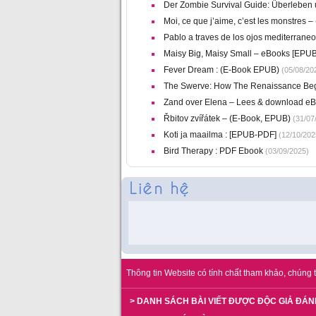
Der Zombie Survival Guide: Überleben
Moi, ce que j’aime, c’est les monstres
Pablo a traves de los ojos mediterraneo
Maisy Big, Maisy Small – eBooks [EPUB
Fever Dream : (E-Book EPUB)
(05/08/20
The Swerve: How The Renaissance Beg
Zand over Elena – Lees & download e
Řbitov zvířátek – (E-Book, EPUB)
(31/07
Koti ja maailma : [EPUB-PDF]
(12/10/202
Bird Therapy : PDF Ebook
(03/09/2025)
Thông tin Website có tính chất tham khảo, chúng t
> DANH SÁCH BÀI VIẾT ĐƯỢC ĐỘC GIẢ ĐÁN