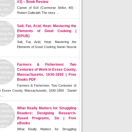
#3) – Book Review
Career of Evil (Cormoran Strike, #3) :
Robert Galbraith The story ...
Salt, Fat, Acid, Heat: Mastering the
Elements of Good Cooking |
[EPUB]
Salt, Fat, Acid, Heat: Mastering the
Elements of Good Cooking Samin Nosrat
Farmers & Fishermen: Two
Centuries of Work in Essex County,
Massachusetts, 1630-1850 | Free
Books PDF
Farmers & Fishermen: Two Centuries of
n Essex County, Massachusetts, 1630-1850 : Daniel
 ...
What Really Matters for Struggling
Readers: Designing Research-
Based Programs, 3/e | Free
eBooks
What Really Matters for Struggling