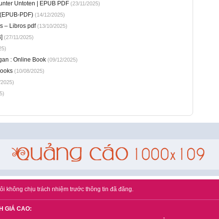
 unter Untoten | EPUB PDF
(23/11/2025)
 – (EPUB-PDF)
(14/12/2025)
s – Libros pdf
(13/10/2025)
]
(27/11/2025)
25)
an : Online Book
(09/12/2025)
Books
(10/08/2025)
/2025)
5)
ôi không chịu trách nhiệm trước thông tin đã đăng.
H GIÁ CAO: