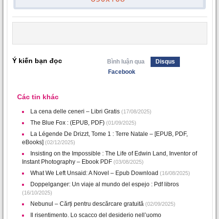
Ý kiến bạn đọc
Bình luận qua
Disqus
Facebook
Các tin khác
La cena delle ceneri – Libri Gratis
(17/08/2025)
The Blue Fox : (EPUB, PDF)
(01/09/2025)
La Légende De Drizzt, Tome 1 : Terre Natale – [EPUB, PDF,
eBooks]
(02/12/2025)
Insisting on the Impossible : The Life of Edwin Land, Inventor of
Instant Photography – Ebook PDF
(03/08/2025)
What We Left Unsaid: A Novel – Epub Download
(16/08/2025)
Doppelganger: Un viaje al mundo del espejo : Pdf libros
(16/10/2025)
Nebunul – Cărți pentru descărcare gratuită
(02/09/2025)
Il risentimento. Lo scacco del desiderio nell’uomo