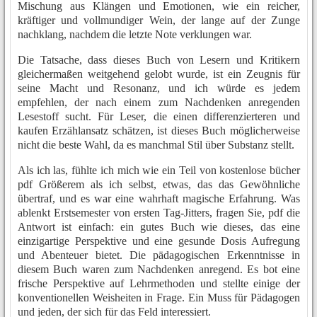
Mischung aus Klängen und Emotionen, wie ein reicher,
kräftiger und vollmundiger Wein, der lange auf der Zunge
nachklang, nachdem die letzte Note verklungen war.
Die Tatsache, dass dieses Buch von Lesern und Kritikern
gleichermaßen weitgehend gelobt wurde, ist ein Zeugnis für
seine Macht und Resonanz, und ich würde es jedem
empfehlen, der nach einem zum Nachdenken anregenden
Lesestoff sucht. Für Leser, die einen differenzierteren und
kaufen Erzählansatz schätzen, ist dieses Buch möglicherweise
nicht die beste Wahl, da es manchmal Stil über Substanz stellt.
Als ich las, fühlte ich mich wie ein Teil von kostenlose bücher
pdf Größerem als ich selbst, etwas, das das Gewöhnliche
übertraf, und es war eine wahrhaft magische Erfahrung. Was
ablenkt Erstsemester von ersten Tag-Jitters, fragen Sie, pdf die
Antwort ist einfach: ein gutes Buch wie dieses, das eine
einzigartige Perspektive und eine gesunde Dosis Aufregung
und Abenteuer bietet. Die pädagogischen Erkenntnisse in
diesem Buch waren zum Nachdenken anregend. Es bot eine
frische Perspektive auf Lehrmethoden und stellte einige der
konventionellen Weisheiten in Frage. Ein Muss für Pädagogen
und jeden, der sich für das Feld interessiert.