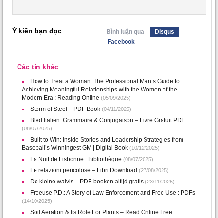
Ý kiến bạn đọc
Bình luận qua
Disqus
Facebook
Các tin khác
How to Treat a Woman: The Professional Man’s Guide to
Achieving Meaningful Relationships with the Women of the
Modern Era : Reading Online
(05/09/2025)
Storm of Steel – PDF Book
(04/11/2025)
Bled Italien: Grammaire & Conjugaison – Livre Gratuit PDF
(08/07/2025)
Built to Win: Inside Stories and Leadership Strategies from
Baseball’s Winningest GM | Digital Book
(10/12/2025)
La Nuit de Lisbonne : Bibliothèque
(08/07/2025)
Le relazioni pericolose – Libri Download
(27/08/2025)
De kleine walvis – PDF-boeken altijd gratis
(23/11/2025)
Freeuse P.D.: A Story of Law Enforcement and Free Use : PDFs
(14/10/2025)
Soil Aeration & Its Role For Plants – Read Online Free