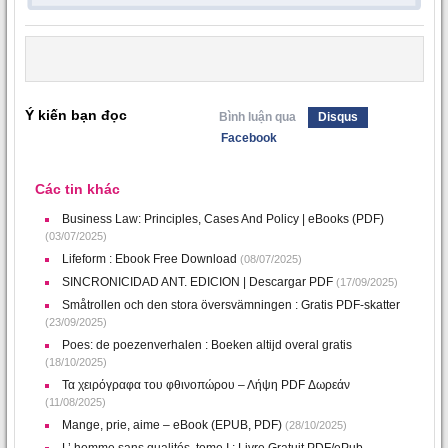
Ý kiến bạn đọc
Bình luận qua
Disqus
Facebook
Các tin khác
Business Law: Principles, Cases And Policy | eBooks (PDF)
(03/07/2025)
Lifeform : Ebook Free Download
(08/07/2025)
SINCRONICIDAD ANT. EDICION | Descargar PDF
(17/09/2025)
Småtrollen och den stora översvämningen : Gratis PDF-skatter
(23/09/2025)
Poes: de poezenverhalen : Boeken altijd overal gratis
(18/10/2025)
Τα χειρόγραφα του φθινοπώρου – Λήψη PDF Δωρεάν
(11/08/2025)
Mange, prie, aime – eBook (EPUB, PDF)
(28/10/2025)