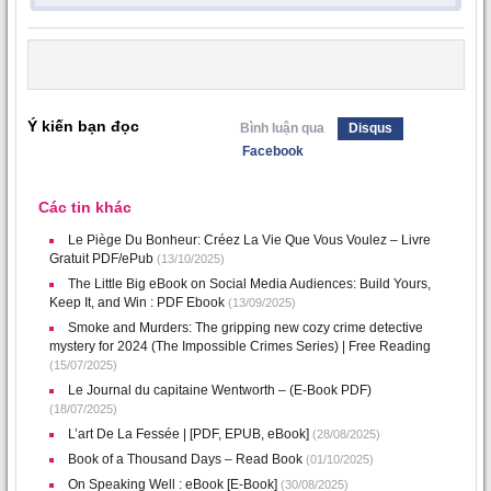
Ý kiến bạn đọc
Bình luận qua
Disqus
Facebook
Các tin khác
Le Piège Du Bonheur: Créez La Vie Que Vous Voulez – Livre
Gratuit PDF/ePub
(13/10/2025)
The Little Big eBook on Social Media Audiences: Build Yours,
Keep It, and Win : PDF Ebook
(13/09/2025)
Smoke and Murders: The gripping new cozy crime detective
mystery for 2024 (The Impossible Crimes Series) | Free Reading
(15/07/2025)
Le Journal du capitaine Wentworth – (E-Book PDF)
(18/07/2025)
L’art De La Fessée | [PDF, EPUB, eBook]
(28/08/2025)
Book of a Thousand Days – Read Book
(01/10/2025)
On Speaking Well : eBook [E-Book]
(30/08/2025)