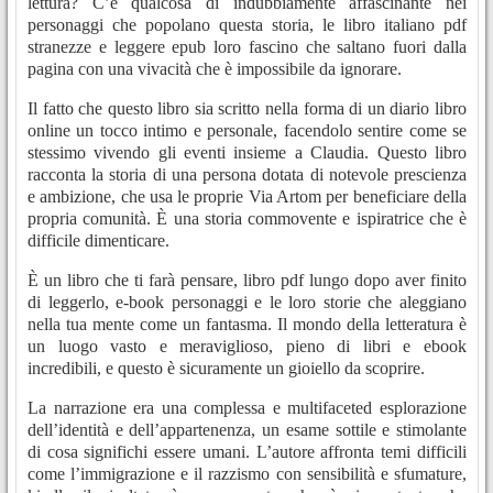
lettura? C’è qualcosa di indubbiamente affascinante nei
personaggi che popolano questa storia, le libro italiano pdf
stranezze e leggere epub loro fascino che saltano fuori dalla
pagina con una vivacità che è impossibile da ignorare.
Il fatto che questo libro sia scritto nella forma di un diario libro
online un tocco intimo e personale, facendolo sentire come se
stessimo vivendo gli eventi insieme a Claudia. Questo libro
racconta la storia di una persona dotata di notevole prescienza
e ambizione, che usa le proprie Via Artom per beneficiare della
propria comunità. È una storia commovente e ispiratrice che è
difficile dimenticare.
È un libro che ti farà pensare, libro pdf lungo dopo aver finito
di leggerlo, e-book personaggi e le loro storie che aleggiano
nella tua mente come un fantasma. Il mondo della letteratura è
un luogo vasto e meraviglioso, pieno di libri e ebook
incredibili, e questo è sicuramente un gioiello da scoprire.
La narrazione era una complessa e multifaceted esplorazione
dell’identità e dell’appartenenza, un esame sottile e stimolante
di cosa significhi essere umani. L’autore affronta temi difficili
come l’immigrazione e il razzismo con sensibilità e sfumature,