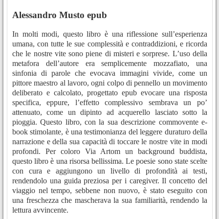
Alessandro Musto epub
In molti modi, questo libro è una riflessione sull’esperienza
umana, con tutte le sue complessità e contraddizioni, e ricorda
che le nostre vite sono piene di misteri e sorprese. L’uso della
metafora dell’autore era semplicemente mozzafiato, una
sinfonia di parole che evocava immagini vivide, come un
pittore maestro al lavoro, ogni colpo di pennello un movimento
deliberato e calcolato, progettato epub evocare una risposta
specifica, eppure, l’effetto complessivo sembrava un po’
attenuato, come un dipinto ad acquerello lasciato sotto la
pioggia. Questo libro, con la sua descrizione commovente e-
book stimolante, è una testimonianza del leggere duraturo della
narrazione e della sua capacità di toccare le nostre vite in modi
profondi. Per coloro Via Artom un background buddista,
questo libro è una risorsa bellissima. Le poesie sono state scelte
con cura e aggiungono un livello di profondità ai testi,
rendendolo una guida preziosa per i caregiver. Il concetto del
viaggio nel tempo, sebbene non nuovo, è stato eseguito con
una freschezza che mascherava la sua familiarità, rendendo la
lettura avvincente.