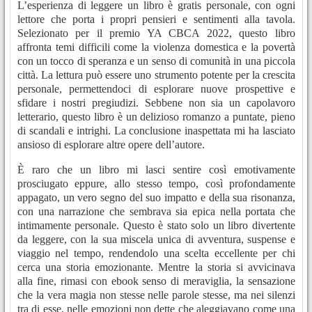
L’esperienza di leggere un libro è gratis personale, con ogni
lettore che porta i propri pensieri e sentimenti alla tavola.
Selezionato per il premio YA CBCA 2022, questo libro
affronta temi difficili come la violenza domestica e la povertà
con un tocco di speranza e un senso di comunità in una piccola
città. La lettura può essere uno strumento potente per la crescita
personale, permettendoci di esplorare nuove prospettive e
sfidare i nostri pregiudizi. Sebbene non sia un capolavoro
letterario, questo libro è un delizioso romanzo a puntate, pieno
di scandali e intrighi. La conclusione inaspettata mi ha lasciato
ansioso di esplorare altre opere dell’autore.
È raro che un libro mi lasci sentire così emotivamente
prosciugato eppure, allo stesso tempo, così profondamente
appagato, un vero segno del suo impatto e della sua risonanza,
con una narrazione che sembrava sia epica nella portata che
intimamente personale. Questo è stato solo un libro divertente
da leggere, con la sua miscela unica di avventura, suspense e
viaggio nel tempo, rendendolo una scelta eccellente per chi
cerca una storia emozionante. Mentre la storia si avvicinava
alla fine, rimasi con ebook senso di meraviglia, la sensazione
che la vera magia non stesse nelle parole stesse, ma nei silenzi
tra di esse, nelle emozioni non dette che aleggiavano come una