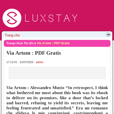
Trang chủ
Tin tức
Via Artom : PDF Gratis
Via Artom : PDF Gratis
17:13:41 - 31/07/2025 -
admin
Via Artom : Alessandro Musto “In retrospect, I think
what bothered me most about this book was its ebook
to deliver on its promises, like a door that’s locked
and barred, refusing to yield its secrets, leaving me
feeling frustrated and unsatisfied.” Era un romanzo
che sfidava le mie convinzioni, costringendomi a