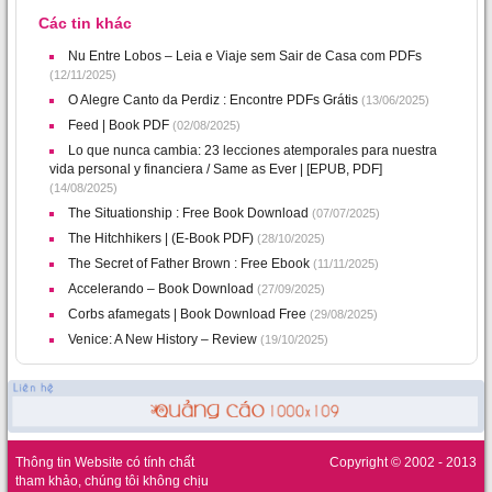
Các tin khác
Nu Entre Lobos – Leia e Viaje sem Sair de Casa com PDFs
(12/11/2025)
O Alegre Canto da Perdiz : Encontre PDFs Grátis
(13/06/2025)
Feed | Book PDF
(02/08/2025)
Lo que nunca cambia: 23 lecciones atemporales para nuestra
vida personal y financiera / Same as Ever | [EPUB, PDF]
(14/08/2025)
The Situationship : Free Book Download
(07/07/2025)
The Hitchhikers | (E-Book PDF)
(28/10/2025)
The Secret of Father Brown : Free Ebook
(11/11/2025)
Accelerando – Book Download
(27/09/2025)
Corbs afamegats | Book Download Free
(29/08/2025)
Venice: A New History – Review
(19/10/2025)
Thông tin Website có tính chất
Copyright © 2002 - 2013
tham khảo, chúng tôi không chịu