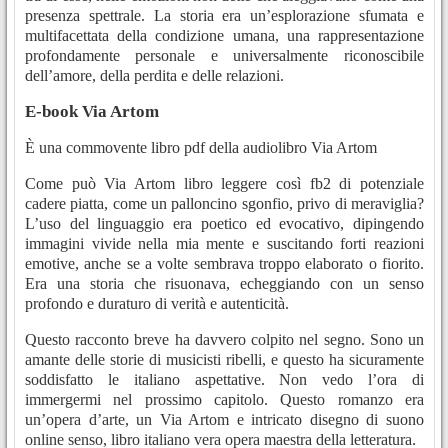
presenza spettrale. La storia era un’esplorazione sfumata e
multifacettata della condizione umana, una rappresentazione
profondamente personale e universalmente riconoscibile
dell’amore, della perdita e delle relazioni.
E-book Via Artom
È una commovente libro pdf della audiolibro Via Artom
Come può Via Artom libro leggere così fb2 di potenziale
cadere piatta, come un palloncino sgonfio, privo di meraviglia?
L’uso del linguaggio era poetico ed evocativo, dipingendo
immagini vivide nella mia mente e suscitando forti reazioni
emotive, anche se a volte sembrava troppo elaborato o fiorito.
Era una storia che risuonava, echeggiando con un senso
profondo e duraturo di verità e autenticità.
Questo racconto breve ha davvero colpito nel segno. Sono un
amante delle storie di musicisti ribelli, e questo ha sicuramente
soddisfatto le italiano aspettative. Non vedo l’ora di
immergermi nel prossimo capitolo. Questo romanzo era
un’opera d’arte, un Via Artom e intricato disegno di suono
online senso, libro italiano vera opera maestra della letteratura.