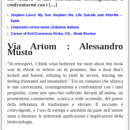
confrontarmi con i […]
Stephen Lives! My Son Stephen His Life Suicide and Afterlife –
Epub
Chiamami col tuo nome | Edizione Italiana
Career of Evil (Cormoran Strike, #3) – Book Review
Via Artom : Alessandro
Musto
“In retrospect, I think what bothered me most about this book
was its ebook to deliver on its promises, like a door that’s
locked and barred, refusing to yield its secrets, leaving me
feeling frustrated and unsatisfied.” Era un romanzo che sfidava
le mie convinzioni, costringendomi a confrontarmi con i miei
pregiudizi, come uno specchio sollevato davanti all’anima, un
promemoria commovente, scarica a volte scomodo, del potere
della letteratura di trasformare e elevare. Il racconto è
coinvolgente, e l’uso di esempi e aneddoti da parte dell’autore
aiuta a illustrare le potenziali applicazioni e implicazioni della
biotecnologia.