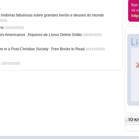
Bạn 
)
và c
 e histórias fabulosas sobre grandes heróis e deuses do mundo
http
2025)
ne
(24/10/2025)
s Americanos : Arquivos de Livros Online Grátis
(09/09/2025)
e in a Post-Christian Society : Free Books to Read
(03/12/2025)
i
(18/10/2025)
TỪ K