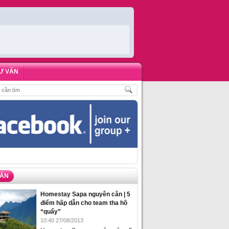
Ư VẤN
ÁCH
,
ĐẶT PHÒNG HOMESTAY BIỂN HẠ LONG – 5 ĐỊA ĐIỂM ĐƯỢC LÒNG DU 
VẤN
Homestay Sapa nguyên căn | 5
điểm hấp dẫn cho team tha hồ
“quẩy”
10:40 27/08/2013