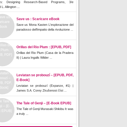
rs: Designing Research-Based Programs, 3/e
L. Allington ...
Save us : Scaricare eBook
Save us Mona Kasten L'esplorazione del
paradosso dell'impatto della rivoluzione ...
Orillas del Rio Plum : [EPUB, PDF]
Orillas del Rio Plum (Casa de la Pradera
II) | Laura Ingalls Wilder ...
Leviatan se probouzí – [EPUB, PDF,
E-Book]
Leviatan se probouzí (Expanze, #1) |
James S.A. Corey Zkušenost číst ...
The Tale of Genji – [E-Book EPUB]
The Tale of Genji Murasaki Shikibu It was
a truly ...