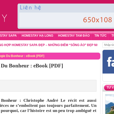
STAY SAPA
HOMESTAY HẠ LONG
HOMESTAY TAM ĐẢO
TIN TỨC
T
P HOMESTAY SAPA ĐẸP – NHỮNG ĐIỂM “SỐNG ẢO” ĐẸP NHẤT CHO DU KH
ogie Du Bonheur : eBook [PDF]
e Du Bonheur : eBook [PDF]
TƯ 
Bonheur : Christophe André Le récit est aussi
pièces ne s’emboîtent pas toujours parfaitement. Un
pourquoi, car l’histoire est un peu trop ambiguë et