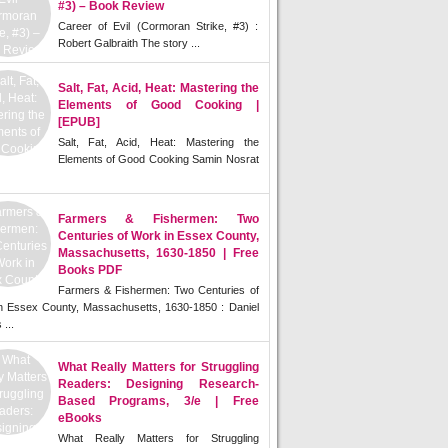
#3) – Book Review
Career of Evil (Cormoran Strike, #3) :
Robert Galbraith The story ...
Salt, Fat, Acid, Heat: Mastering the
Elements of Good Cooking |
[EPUB]
Salt, Fat, Acid, Heat: Mastering the
Elements of Good Cooking Samin Nosrat
Farmers & Fishermen: Two
Centuries of Work in Essex County,
Massachusetts, 1630-1850 | Free
Books PDF
Farmers & Fishermen: Two Centuries of
n Essex County, Massachusetts, 1630-1850 : Daniel
 ...
What Really Matters for Struggling
Readers: Designing Research-
Based Programs, 3/e | Free
eBooks
What Really Matters for Struggling