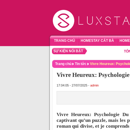
TRANG CHỦ
HOMESTAY CÁT BÀ
HOME
SỰ KIỆN NỔI BẬT
TỔNG HỢ
Trang chủ
Tin tức
Vivre Heureux: Psychol
Vivre Heureux: Psychologi
17:04:05 - 27/07/2025 -
admin
Vivre Heureux: Psychologie Du 
captivant qu’un puzzle, mais les 
roman qui divise, et je comprends 