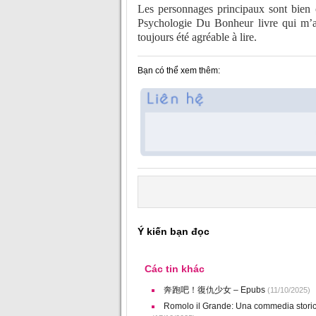
Les personnages principaux sont bien 
Psychologie Du Bonheur livre qui m’a
toujours été agréable à lire.
Bạn có thể xem thêm:
Ý kiến bạn đọc
Các tin khác
奔跑吧！復仇少女 – Epubs
(11/10/2025)
Romolo il Grande: Una commedia storica 