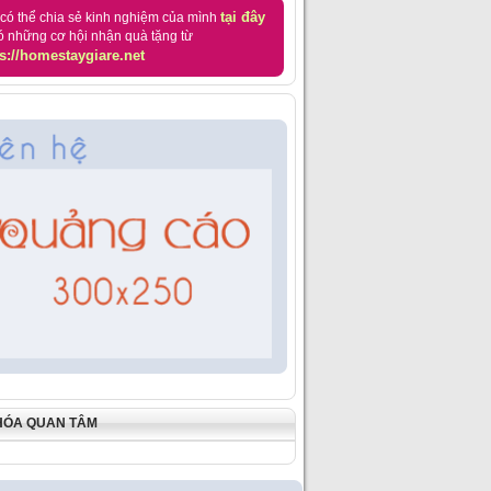
tại đây
có thể chia sẻ kinh nghiệm của mình
ó những cơ hội nhận quà tặng từ
s://homestaygiare.net
HÓA QUAN TÂM