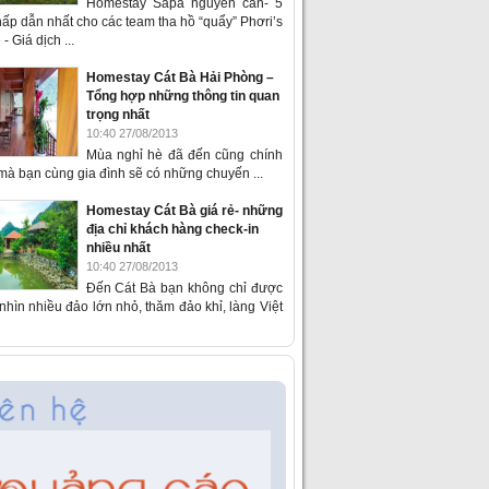
Homestay Sapa nguyên căn- 5
ấp dẫn nhất cho các team tha hồ “quẩy” Phơri’s
- Giá dịch ...
Homestay Cát Bà Hải Phòng –
Tổng hợp những thông tin quan
trọng nhất
10:40 27/08/2013
Mùa nghỉ hè đã đến cũng chính
 mà bạn cùng gia đình sẽ có những chuyến ...
Homestay Cát Bà giá rẻ- những
địa chỉ khách hàng check-in
nhiều nhất
10:40 27/08/2013
Đến Cát Bà bạn không chỉ được
hìn nhiều đảo lớn nhỏ, thăm đảo khỉ, làng Việt