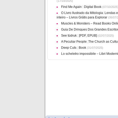
(17/10/2025)
Find Me Again : Digital Book
(07/10/2025
O Livro Ilustrado da Mitologia: Lendas
inteiro – Livros Grátis para Explorar
(06/07/
Muscles & Monsters – Read Books Onli
Guia De Drinques Dos Grandes Escritore
See tüdruk : [PDF, EPUB]
(02/07/2025)
A Peculiar People: The Church as Cultur
Deep Cuts : Book
(31/07/2025)
Lo scheletro impossibile – Libri Modern