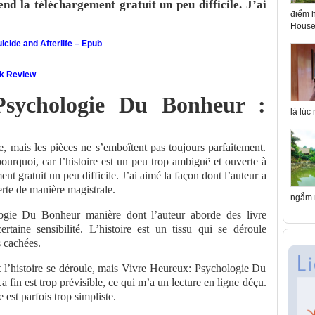
end la téléchargement gratuit un peu difficile. J’ai
điểm h
House 
icide and Afterlife – Epub
ok Review
Psychologie Du Bonheur :
là lúc
e, mais les pièces ne s’emboîtent pas toujours parfaitement.
urquoi, car l’histoire est un peu trop ambiguë et ouverte à
ent gratuit un peu difficile. J’ai aimé la façon dont l’auteur a
erte de manière magistrale.
ngắm n
...
ogie Du Bonheur manière dont l’auteur aborde des livre
rtaine sensibilité. L’histoire est un tissu qui se déroule
s cachées.
nt l’histoire se déroule, mais Vivre Heureux: Psychologie Du
 fin est trop prévisible, ce qui m’a un lecture en ligne déçu.
 est parfois trop simpliste.