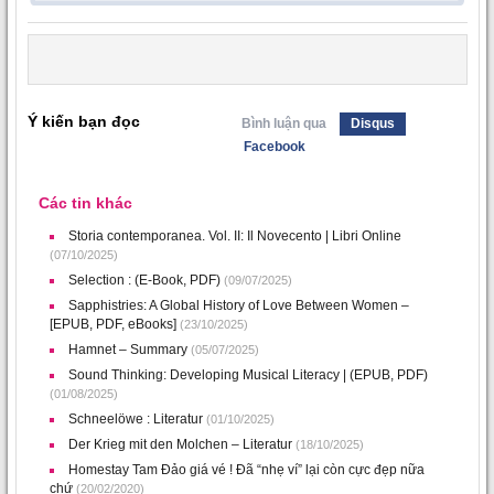
Ý kiến bạn đọc
Bình luận qua
Disqus
Facebook
Các tin khác
Storia contemporanea. Vol. II: Il Novecento | Libri Online
(07/10/2025)
Selection : (E-Book, PDF)
(09/07/2025)
Sapphistries: A Global History of Love Between Women –
[EPUB, PDF, eBooks]
(23/10/2025)
Hamnet – Summary
(05/07/2025)
Sound Thinking: Developing Musical Literacy | (EPUB, PDF)
(01/08/2025)
Schneelöwe : Literatur
(01/10/2025)
Der Krieg mit den Molchen – Literatur
(18/10/2025)
Homestay Tam Đảo giá vé ! Đã “nhẹ ví” lại còn cực đẹp nữa
chứ
(20/02/2020)