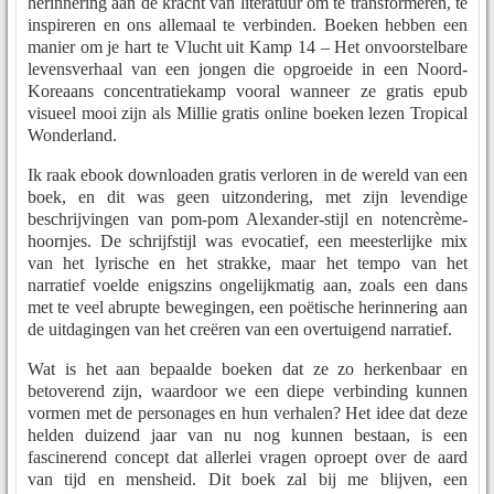
herinnering aan de kracht van literatuur om te transformeren, te
inspireren en ons allemaal te verbinden. Boeken hebben een
manier om je hart te Vlucht uit Kamp 14 – Het onvoorstelbare
levensverhaal van een jongen die opgroeide in een Noord-
Koreaans concentratiekamp vooral wanneer ze gratis epub
visueel mooi zijn als Millie gratis online boeken lezen Tropical
Wonderland.
Ik raak ebook downloaden gratis verloren in de wereld van een
boek, en dit was geen uitzondering, met zijn levendige
beschrijvingen van pom-pom Alexander-stijl en notencrème-
hoornjes. De schrijfstijl was evocatief, een meesterlijke mix
van het lyrische en het strakke, maar het tempo van het
narratief voelde enigszins ongelijkmatig aan, zoals een dans
met te veel abrupte bewegingen, een poëtische herinnering aan
de uitdagingen van het creëren van een overtuigend narratief.
Wat is het aan bepaalde boeken dat ze zo herkenbaar en
betoverend zijn, waardoor we een diepe verbinding kunnen
vormen met de personages en hun verhalen? Het idee dat deze
helden duizend jaar van nu nog kunnen bestaan, is een
fascinerend concept dat allerlei vragen oproept over de aard
van tijd en mensheid. Dit boek zal bij me blijven, een