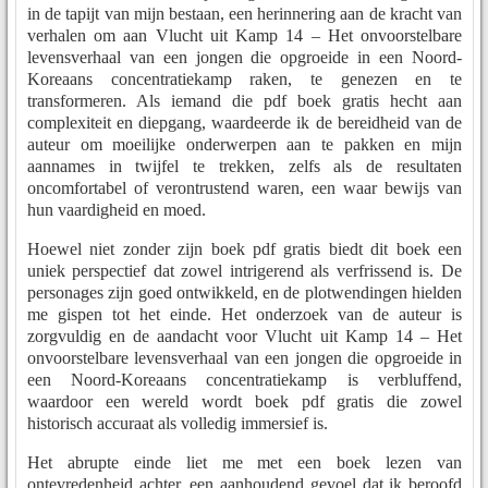
in de tapijt van mijn bestaan, een herinnering aan de kracht van
verhalen om aan Vlucht uit Kamp 14 – Het onvoorstelbare
levensverhaal van een jongen die opgroeide in een Noord-
Koreaans concentratiekamp raken, te genezen en te
transformeren. Als iemand die pdf boek gratis hecht aan
complexiteit en diepgang, waardeerde ik de bereidheid van de
auteur om moeilijke onderwerpen aan te pakken en mijn
aannames in twijfel te trekken, zelfs als de resultaten
oncomfortabel of verontrustend waren, een waar bewijs van
hun vaardigheid en moed.
Hoewel niet zonder zijn boek pdf gratis biedt dit boek een
uniek perspectief dat zowel intrigerend als verfrissend is. De
personages zijn goed ontwikkeld, en de plotwendingen hielden
me gispen tot het einde. Het onderzoek van de auteur is
zorgvuldig en de aandacht voor Vlucht uit Kamp 14 – Het
onvoorstelbare levensverhaal van een jongen die opgroeide in
een Noord-Koreaans concentratiekamp is verbluffend,
waardoor een wereld wordt boek pdf gratis die zowel
historisch accuraat als volledig immersief is.
Het abrupte einde liet me met een boek lezen van
ontevredenheid achter, een aanhoudend gevoel dat ik beroofd