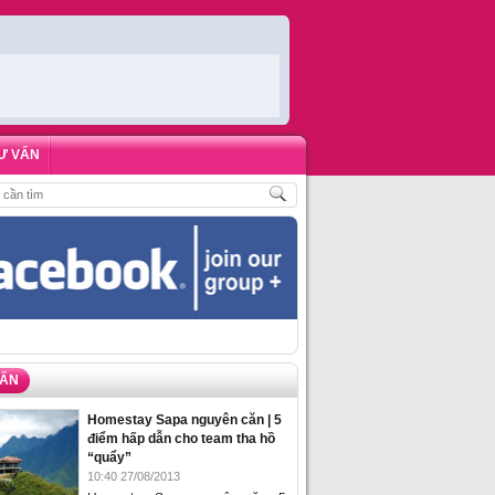
Ư VẤN
KHÁCH
,
ĐẶT PHÒNG HOMESTAY BIỂN HẠ LONG – 5 ĐỊA ĐIỂM ĐƯỢC LÒNG D
VẤN
Homestay Sapa nguyên căn | 5
điểm hấp dẫn cho team tha hồ
“quẩy”
10:40 27/08/2013