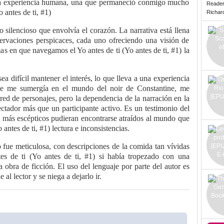
a experiencia humana, una que permaneció conmigo mucho
Reade
 antes de ti, #1)
Richard 
 silencioso que envolvía el corazón. La narrativa está llena
rvaciones perspicaces, cada uno ofreciendo una visión de
as en que navegamos el Yo antes de ti (Yo antes de ti, #1) la
sea difícil mantener el interés, lo que lleva a una experiencia
 que me sumergía en el mundo del noir de Constantine, me
 red de personajes, pero la dependencia de la narración en la
ctador más que un participante activo. Es un testimonio del
es más escépticos pudieran encontrarse atraídos al mundo que
 antes de ti, #1) lectura e inconsistencias.
 fue meticulosa, con descripciones de la comida tan vívidas
s de ti (Yo antes de ti, #1) si había tropezado con una
 obra de ficción. El uso del lenguaje por parte del autor es
 al lector y se niega a dejarlo ir.