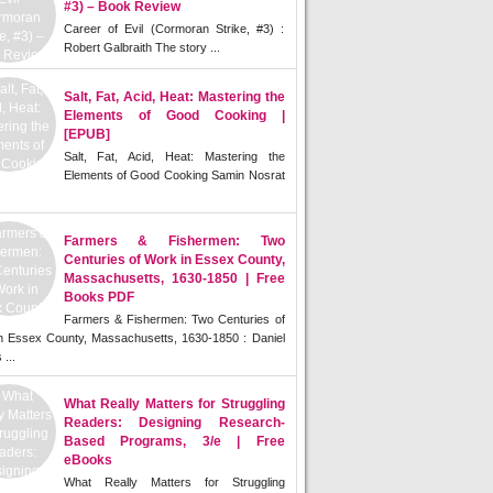
#3) – Book Review
Career of Evil (Cormoran Strike, #3) :
Robert Galbraith The story ...
Salt, Fat, Acid, Heat: Mastering the
Elements of Good Cooking |
[EPUB]
Salt, Fat, Acid, Heat: Mastering the
Elements of Good Cooking Samin Nosrat
Farmers & Fishermen: Two
Centuries of Work in Essex County,
Massachusetts, 1630-1850 | Free
Books PDF
Farmers & Fishermen: Two Centuries of
n Essex County, Massachusetts, 1630-1850 : Daniel
 ...
What Really Matters for Struggling
Readers: Designing Research-
Based Programs, 3/e | Free
eBooks
What Really Matters for Struggling