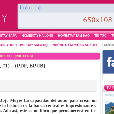
STAY SAPA
HOMESTAY HẠ LONG
HOMESTAY TAM ĐẢO
TIN TỨC
T
HỢP HOMESTAY SAPA ĐẸP – NHỮNG ĐIỂM “SỐNG ẢO” ĐẸP NHẤT CHO DU 
de ti, #1) – (PDF, EPUB)
ti, #1) – (PDF, EPUB)
TƯ 
1) Jojo Moyes La capacidad del autor para crear un
 la historia de la banca central es impresionante y
. Aún así, este es un libro que permanecerá en tus