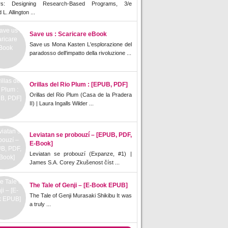
rs: Designing Research-Based Programs, 3/e
L. Allington ...
Save us : Scaricare eBook
Save us Mona Kasten L'esplorazione del
paradosso dell'impatto della rivoluzione ...
Orillas del Rio Plum : [EPUB, PDF]
Orillas del Rio Plum (Casa de la Pradera
II) | Laura Ingalls Wilder ...
Leviatan se probouzí – [EPUB, PDF,
E-Book]
Leviatan se probouzí (Expanze, #1) |
James S.A. Corey Zkušenost číst ...
The Tale of Genji – [E-Book EPUB]
The Tale of Genji Murasaki Shikibu It was
a truly ...