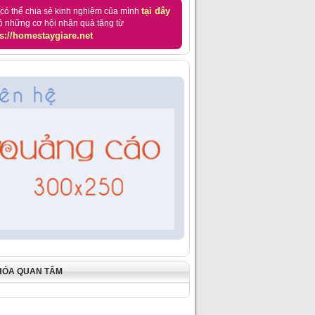
tại đây
có thể chia sẻ kinh nghiệm của mình
ó những cơ hội nhận quà tặng từ
s://homestaygiare.net
HÓA QUAN TÂM