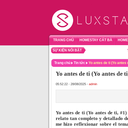
TRANG CHỦ
HOMESTAY CÁT BÀ
HOME
SỰ KIỆN NỔI BẬT
TỔNG 
Trang chủ
Tin tức
Yo antes de ti (Yo antes 
Yo antes de ti (Yo antes de 
05:52:22 - 28/08/2025 -
admin
Yo antes de ti (Yo antes de ti, #
relato tan completo y detallado de
me hizo reflexionar sobre el tema