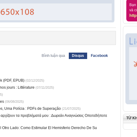
Bạn 
và c
http
Bình luận qua
Disqus
Facebook
ook (PDF, EPUB)
(02/12/2025)
os jours : Littérature
(07/11/2025)
5)
res
(06/08/2025)
os, Uma Polícia : PDFs de Superação
(21/07/2025)
ώ αρχίζουν τα προβλήματά μου : Δωρεάν Αναγνώσεις Οποτεδήποτε
TỪ K
l Otro Lado: Como Estimular El Hemisferio Derecho De Su