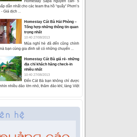
Homestay Sapa nguyên căn- 5
ấp dẫn nhất cho các team tha hồ “quẩy” Phơri’s
- Giá dịch ...
Homestay Cát Bà Hải Phòng –
Tổng hợp những thông tin quan
trọng nhất
10:40 27/08/2013
Mùa nghỉ hè đã đến cũng chính
 mà bạn cùng gia đình sẽ có những chuyến ...
Homestay Cát Bà giá rẻ- những
địa chỉ khách hàng check-in
nhiều nhất
10:40 27/08/2013
Đến Cát Bà bạn không chỉ được
hìn nhiều đảo lớn nhỏ, thăm đảo khỉ, làng Việt