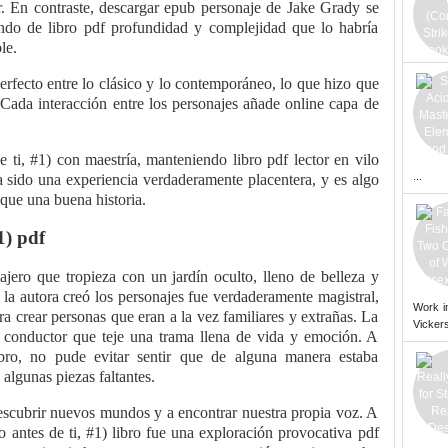
r. En contraste, descargar epub personaje de Jake Grady se
endo de libro pdf profundidad y complejidad que lo habría
le.
 perfecto entre lo clásico y lo contemporáneo, lo que hizo que
 Cada interacción entre los personajes añade online capa de
e ti, #1) con maestría, manteniendo libro pdf lector en vilo
...
 ha sido una experiencia verdaderamente placentera, y es algo
que una buena historia.
1) pdf
ero que tropieza con un jardín oculto, lleno de belleza y
la autora creó los personajes fue verdaderamente magistral,
Work i
ara crear personas que eran a la vez familiares y extrañas. La
Vickers
o conductor que teje una trama llena de vida y emoción. A
ibro, no pude evitar sentir que de alguna manera estaba
lgunas piezas faltantes.
descubrir nuevos mundos y a encontrar nuestra propia voz. A
o antes de ti, #1) libro fue una exploración provocativa pdf