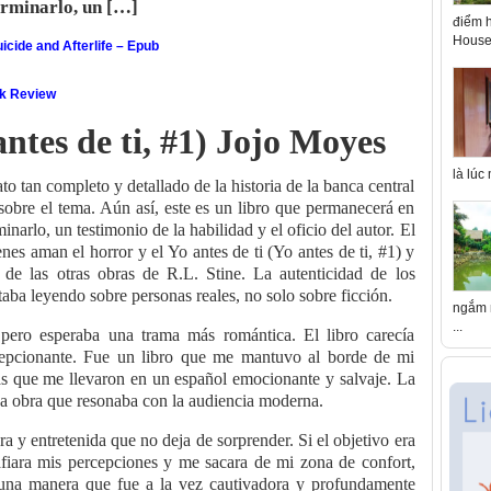
rminarlo, un […]
điểm h
House 
icide and Afterlife – Epub
ok Review
antes de ti, #1) Jojo Moyes
là lúc
to tan completo y detallado de la historia de la banca central
sobre el tema. Aún así, este es un libro que permanecerá en
arlo, un testimonio de la habilidad y el oficio del autor. El
enes aman el horror y el Yo antes de ti (Yo antes de ti, #1) y
 de las otras obras de R.L. Stine. La autenticidad de los
staba leyendo sobre personas reales, no solo sobre ficción.
ngắm n
...
 pero esperaba una trama más romántica. El libro carecía
epcionante. Fue un libro que me mantuvo al borde de mi
ltas que me llevaron en un español emocionante y salvaje. La
una obra que resonaba con la audiencia moderna.
ra y entretenida que no deja de sorprender. Si el objetivo era
afiara mis percepciones y me sacara de mi zona de confort,
 una manera que fue a la vez cautivadora y profundamente