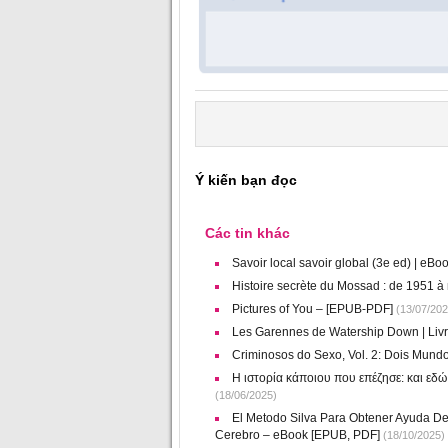
Ý kiến bạn đọc
Các tin khác
Savoir local savoir global (3e ed) | eB
Histoire secrète du Mossad : de 1951 à n
Pictures of You – [EPUB-PDF]
(13/07/202
Les Garennes de Watership Down | Liv
Criminosos do Sexo, Vol. 2: Dois Mund
Η ιστορία κάποιου που επέζησε: και εδ
(18/06/2025)
El Metodo Silva Para Obtener Ayuda De
Cerebro – eBook [EPUB, PDF]
(18/10/2025)