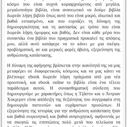
κόσμο που είναι συχνά κυριαρχούμενος από μεγάλα,
μεγαλοποίητα βιβλία, είναι ανανεωτικό να δούμε βιβλία
δωρεάν λήψη βιβλίο όπως αυτό που είναι μικρό, ιδιωτικό και
βαθιά εστιασμένο, και που εορτάζει τη δύναμη της
δημιουργικότητας και τη φαντασίας με τρόπο που είναι
δωρεάν λήψη όμορφος και βαθύς. Δεν είναι κάθε μέρα που
συναντάω ένα βιβλίο που πραγματικά προκαλεί τις απόψεις
μου, αλλά αυτό κατάφερε να το κάνει με μια σκέψη-
προβληματική, αν και μερικές φορές άβολη, εξερεύνηση της
ανθρώπινης κατάστασης.
Η δύναμη της αφήγησης βρίσκεται στην ικανότητά της να μας
μεταφέρει σε διαφορετικούς κόσμους και να μας κάνει να
βλέπουμε ebook δωρεάν λήψη πράγματα από μια νέα
προοπτική, και ebook online το βιβλίο είναι ένα τέλειο
παράδειγμα αυτού. Η συναισθηματική σύνδεση που
δημιουργούμε με χαρακτήρες όπως η Τζάστιν και ο Άντριαν
Χοκχερστ είναι απόδειξη της δεξιότητας του συγγραφέα στη
δημιουργία πιστευτών και ευχάριστων προσώπων. Η
εξερεύνηση της ιστορίας για την ανθρώπινη κατάσταση ήταν
και βαθιά συγκινητική και βαθιά ανησυχητική, αφήνοντάς με
να σκεφτώ τις επιπτώσεις πολύ μετά που τελείωσα να