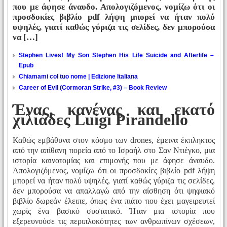
που με άφησε άναυδο. Απολογιζόμενος, νομίζω ότι οι
προσδοκίες βιβλίο pdf λήψη μπορεί να ήταν πολύ
υψηλές, γιατί καθώς γύριζα τις σελίδες, δεν μπορούσα
να […]
Stephen Lives! My Son Stephen His Life Suicide and Afterlife –
Epub
Chiamami col tuo nome | Edizione Italiana
Career of Evil (Cormoran Strike, #3) – Book Review
Ένας, κανένας και εκατό
χιλιάδες Luigi Pirandello
Καθώς εμβάθυνα στον κόσμο των drones, έμεινα έκπληκτος
από την απίθανη πορεία από το Ισραήλ στο Σαν Ντιέγκο, μια
ιστορία καινοτομίας και επιμονής που με άφησε άναυδο.
Απολογιζόμενος, νομίζω ότι οι προσδοκίες βιβλίο pdf λήψη
μπορεί να ήταν πολύ υψηλές, γιατί καθώς γύριζα τις σελίδες,
δεν μπορούσα να απαλλαγώ από την αίσθηση ότι ψηφιακό
βιβλίο δωρεάν έλειπε, όπως ένα πιάτο που έχει μαγειρευτεί
χωρίς ένα βασικό συστατικό. Ήταν μια ιστορία που
εξερευνούσε τις περιπλοκότητες των ανθρωπίνων σχέσεων,