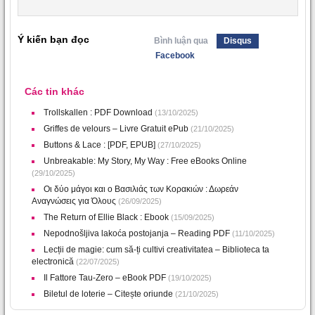
Ý kiến bạn đọc
Bình luận qua
Disqus
Facebook
Các tin khác
Trollskallen : PDF Download
(13/10/2025)
Griffes de velours – Livre Gratuit ePub
(21/10/2025)
Buttons & Lace : [PDF, EPUB]
(27/10/2025)
Unbreakable: My Story, My Way : Free eBooks Online
(29/10/2025)
Οι δύο μάγοι και ο Βασιλιάς των Κορακιών : Δωρεάν
Αναγνώσεις για Όλους
(26/09/2025)
The Return of Ellie Black : Ebook
(15/09/2025)
Nepodnošljiva lakoća postojanja – Reading PDF
(11/10/2025)
Lecții de magie: cum să-ți cultivi creativitatea – Biblioteca ta
electronică
(22/07/2025)
Il Fattore Tau-Zero – eBook PDF
(19/10/2025)
Biletul de loterie – Citește oriunde
(21/10/2025)