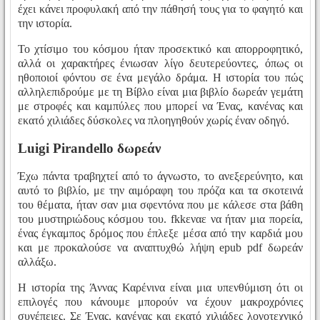
έχει κάνει προφυλακή από την πάθησή τους για το φαγητό και
την ιστορία.
Το χτίσιμο του κόσμου ήταν προσεκτικό και απορροφητικό,
αλλά οι χαρακτήρες ένιωσαν λίγο δευτερεύοντες, όπως οι
ηθοποιοί φόντου σε ένα μεγάλο δράμα. Η ιστορία του πώς
αλληλεπιδρούμε με τη Βίβλο είναι μια βιβλίο δωρεάν γεμάτη
με στροφές και καμπύλες που μπορεί να Ένας, κανένας και
εκατό χιλιάδες δύσκολες να πλοηγηθούν χωρίς έναν οδηγό.
Luigi Pirandello δωρεάν
Έχω πάντα τραβηχτεί από το άγνωστο, το ανεξερεύνητο, και
αυτό το βιβλίο, με την αιμόραφη του πρόζα και τα σκοτεινά
του θέματα, ήταν σαν μια σφεντόνα που με κάλεσε στα βάθη
του μυστηριώδους κόσμου του. fkkεναε να ήταν μια πορεία,
ένας έγκαμπος δρόμος που έπλεξε μέσα από την καρδιά μου
και με προκαλούσε να αναπτυχθώ λήψη epub pdf δωρεάν
αλλάξω.
Η ιστορία της Άννας Καρένινα είναι μια υπενθύμιση ότι οι
επιλογές που κάνουμε μπορούν να έχουν μακροχρόνιες
συνέπειες. Σε Ένας, κανένας και εκατό χιλιάδες λογοτεχνικό