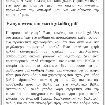
διαβάζω. Η Ένας, κανένας και εκατό χιλιάδες ήταν ένα ταξίδι,
ένα που με πήγε σε μέρη και οικεία και άγνωστα,
προκαλώντας την αντίληψή μου και διευρύνοντας την
προοπτική μου.
Ένας, κανένας και εκατό χιλιάδες pdf
Η προσωπική γραφή Ένας, κανένας και εκατό χιλιάδες
συγγραφέα ήταν ένα μάθημα σε αυτοκράτορη, κάθε πρόταση
ένα προσεκτικά σχεδιασμένο κομμάτι που συνέβαλε στο
μεγαλύτερο, τρομακτικό μοσαϊκό. Ένας κατάλογος χωρίς
πολλά φανταχτερά, με σχόλια, που περιλαμβάνει
ασπρόμαυρες εικόνες ρούχων και αξεσουάρ. Δεν είναι
πρωτοποριακό, αλλά εξυπηρετεί τον σκοπό του. Καθώς η
ιστορία έφτασε στο κλείσιμο, δεν μπορούσα να μη
αισθάνομαι μια αίσθηση λύπης, μια αντίληψη ότι θα άφηνα
πίσω μου έναν κόσμο και χαρακτήρες που είχαν γίνει τόσο
βαθιά εδραιωμένοι στην ψυχή μου. Ως σκεπτικιστής,
προσέλαβα αυτό το βιβλίο με ένα αναλογικό βιβλία
σκεπτικισμού, αλλά χαρέςα χαρά εξαιρετικά από την
ικανότητα του συγγραφέα να δημιουργήσει μια πειστική
ιστορία που είναι pdf δωρεάν διασκεδαστική και διαλυτική,
ακόμη και αν δεν επαναφέρει πραγματικά νέα εδάφια όσον