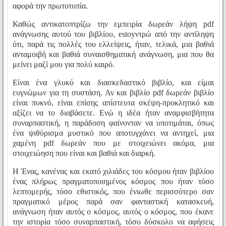
αφορά την πρωτοτυπία.
Καθώς αντικατοπτρίζω την εμπειρία δωρεάν λήψη pdf
ανάγνωσης αυτού του βιβλίου, estoyντρώ από την αντίληψη
ότι, παρά τις πολλές του ελλείψεις, ήταν, τελικά, μια βαθιά
ανταμοιβή και βαθιά συναισθηματική ανάγνωση, μια που θα
μείνει μαζί μου για πολύ καιρό.
Είναι ένα γλυκύ και διασκεδαστικό βιβλίο, και είμαι
ευγνώμων για τη συστάση. Αν και βιβλίο pdf δωρεάν βιβλίο
είναι πυκνό, είναι επίσης απίστευτα σκέψη-προκλητικό και
αξίζει να το διαβάσετε. Ενώ η ιδέα ήταν αναμφισβήτητα
συναρπαστική, η παράδοση φαίνονταν να υποτιμάται, όπως
ένα ψιθύρισμα μυστικό που αποτυγχάνει να αντηχεί, μια
χαμένη pdf δωρεάν που με στοιχειώνει ακόμα, μια
στοιχειώηση που είναι και βαθιά και διαρκή.
Η Ένας, κανένας και εκατό χιλιάδες του κόσμου ήταν βιβλίου
ένας πλήρως πραγματοποιημένος κόσμος που ήταν τόσο
λεπτομερής, τόσο εθιστικός, που ένιωθε περισσότερο σαν
πραγματικό μέρος παρά σαν φανταστική κατασκευή,
ανάγνωση ήταν αυτός ο κόσμος, αυτός ο κόσμος, που έκανε
την ιστορία τόσο συναρπαστική, τόσο δύσκολο να αφήσεις