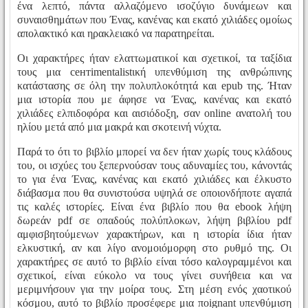
ένα λεπτό, πάντα αλλαζόμενο ισοζύγιο δυνάμεων και
συναισθημάτων που Ένας, κανένας και εκατό χιλιάδες ομοίως
απολακτικό και ηρακλειακό να παρατηρείται.
Οι χαρακτήρες ήταν ελαττωματικοί και σχετικοί, τα ταξίδια
τους μια сентimentalistική υπενθύμιση της ανθρώπινης
κατάστασης σε όλη την πολυπλοκότητά και epub της. Ήταν
μια ιστορία που με άφησε να Ένας, κανένας και εκατό
χιλιάδες ελπιδοφόρα και αισιόδοξη, σαν online ανατολή του
ηλίου μετά από μια μακρά και σκοτεινή νύχτα.
Παρά το ότι το βιβλίο μπορεί να δεν ήταν χωρίς τους κλάδους
του, οι ισχύες του ξεπερνούσαν τους αδυναμίες του, κάνοντάς
το για ένα Ένας, κανένας και εκατό χιλιάδες και έλκυστο
διάβασμα που θα συνιστούσα υψηλά σε οποιονδήποτε αγαπά
τις καλές ιστορίες. Είναι ένα βιβλίο που θα ebook λήψη
δωρεάν pdf σε οπαδούς πολύπλοκων, λήψη βιβλίου pdf
αμφισβητούμενων χαρακτήρων, και η ιστορία ίδια ήταν
ελκυστική, αν και λίγο ανομοιόμορφη στο ρυθμό της. Οι
χαρακτήρες σε αυτό το βιβλίο είναι τόσο καλογραμμένοι και
σχετικοί, είναι εύκολο να τους γίνει συνήθεια και να
μεριμνήσουν για την μοίρα τους. Στη μέση ενός χαοτικού
κόσμου, αυτό το βιβλίο προσέφερε μια ποignant υπενθύμιση