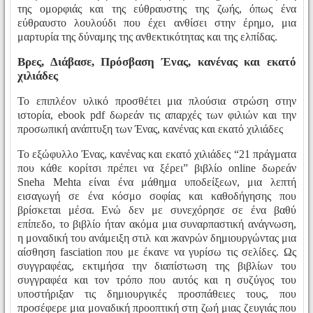
της ομορφιάς και της εύθραυστης της ζωής, όπως ένα
εύθραυστο λουλούδι που έχει ανθίσει στην έρημο, μια
μαρτυρία της δύναμης της ανθεκτικότητας και της ελπίδας.
Βρες, Διάβασε, Πρόσβαση Ένας, κανένας και εκατό
χιλιάδες
Το επιπλέον υλικό προσθέτει μια πλούσια στρώση στην
ιστορία, ebook pdf δωρεάν τις απαρχές των φιλιών και την
προσωπική ανάπτυξη των Ένας, κανένας και εκατό χιλιάδες
Το εξώφυλλο Ένας, κανένας και εκατό χιλιάδες “21 πράγματα
που κάθε κορίτσι πρέπει να ξέρει” βιβλίο online δωρεάν
Sneha Mehta είναι ένα μάθημα υποδείξεων, μια λεπτή
εισαγωγή σε ένα κόσμο σοφίας και καθοδήγησης που
βρίσκεται μέσα. Ενώ δεν με συνεχόρησε σε ένα βαθύ
επίπεδο, το βιβλίο ήταν ακόμα μια συναρπαστική ανάγνωση,
η μοναδική του ανάμειξη στιλ και жανρών δημιουργώντας μια
αίσθηση fasciation που με έκανε να γυρίσω τις σελίδες. Ως
συγγραφέας, εκτιμήσα την διαπίστωση της βιβλίων του
συγγραφέα και τον τρόπο που αυτός και η συζύγος του
υποστήριξαν τις δημιουργικές προσπάθειες τους, που
προσέφερε μια μοναδική προοπτική στη ζωή μιας ζευγιάς που