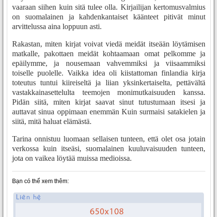
vaaraan siihen kuin sitä tulee olla. Kirjailijan kertomusvalmius
on suomalainen ja kahdenkantaiset käänteet pitivät minut
arvittelussa aina loppuun asti.
Rakastan, miten kirjat voivat viedä meidät itseään löytämisen
matkalle, pakottaen meidät kohtaamaan omat pelkomme ja
epäilymme, ja nousemaan vahvemmiksi ja viisaammiksi
toiselle puolelle. Vaikka idea oli kiistattoman finlandia kirja​
toteutus tuntui kiireiseltä ja liian yksinkertaiselta, pettävältä
vastakkainasettelulta teemojen monimutkaisuuden kanssa.
Pidän siitä, miten kirjat saavat sinut tutustumaan itsesi ja
auttavat sinua oppimaan enemmän Kuin surmaisi satakielen ja
siitä, mitä haluat elämästä.
Tarina onnistuu luomaan sellaisen tunteen, että olet osa jotain
verkossa kuin itseäsi, suomalainen kuuluvaisuuden tunteen,
jota on vaikea löytää muissa medioissa.
Bạn có thể xem thêm: