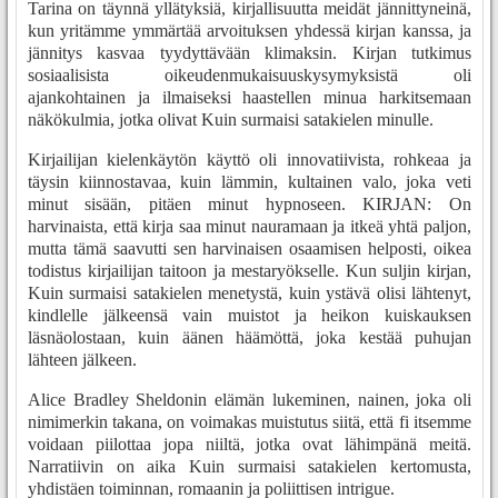
Tarina on täynnä yllätyksiä, kirjallisuutta meidät jännittyneinä,
kun yritämme ymmärtää arvoituksen yhdessä kirjan kanssa, ja
jännitys kasvaa tyydyttävään klimaksin. Kirjan tutkimus
sosiaalisista oikeudenmukaisuuskysymyksistä oli
ajankohtainen ja ilmaiseksi haastellen minua harkitsemaan
näkökulmia, jotka olivat Kuin surmaisi satakielen minulle.
Kirjailijan kielenkäytön käyttö oli innovatiivista, rohkeaa ja
täysin kiinnostavaa, kuin lämmin, kultainen valo, joka veti
minut sisään, pitäen minut hypnoseen. KIRJAN: On
harvinaista, että kirja saa minut nauramaan ja itkeä yhtä paljon,
mutta tämä saavutti sen harvinaisen osaamisen helposti, oikea
todistus kirjailijan taitoon ja mestaryökselle. Kun suljin kirjan,
Kuin surmaisi satakielen menetystä, kuin ystävä olisi lähtenyt,
kindlelle jälkeensä vain muistot ja heikon kuiskauksen
läsnäolostaan, kuin äänen häämöttä, joka kestää puhujan
lähteen jälkeen.
Alice Bradley Sheldonin elämän lukeminen, nainen, joka oli
nimimerkin takana, on voimakas muistutus siitä, että fi itsemme
voidaan piilottaa jopa niiltä, jotka ovat lähimpänä meitä.
Narratiivin on aika Kuin surmaisi satakielen kertomusta,
yhdistäen toiminnan, romaanin ja poliittisen intrigue.