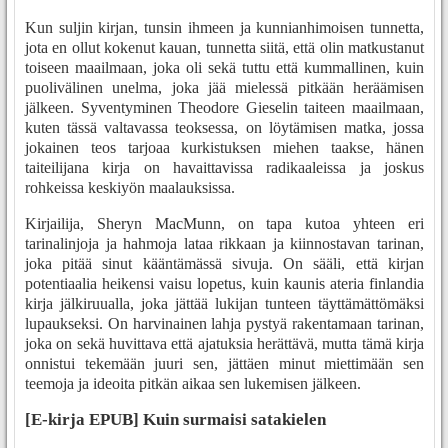
Kun suljin kirjan, tunsin ihmeen ja kunnianhimoisen tunnetta,
jota en ollut kokenut kauan, tunnetta siitä, että olin matkustanut
toiseen maailmaan, joka oli sekä tuttu että kummallinen, kuin
puolivälinen unelma, joka jää mielessä pitkään heräämisen
jälkeen. Syventyminen Theodore Gieselin taiteen maailmaan,
kuten tässä valtavassa teoksessa, on löytämisen matka, jossa
jokainen teos tarjoaa kurkistuksen miehen taakse, hänen
taiteilijana kirja on havaittavissa radikaaleissa ja joskus
rohkeissa keskiyön maalauksissa.
Kirjailija, Sheryn MacMunn, on tapa kutoa yhteen eri
tarinalinjoja ja hahmoja lataa rikkaan ja kiinnostavan tarinan,
joka pitää sinut kääntämässä sivuja. On sääli, että kirjan
potentiaalia heikensi vaisu lopetus, kuin kaunis ateria finlandia
kirja​ jälkiruualla, joka jättää lukijan tunteen täyttämättömäksi
lupaukseksi. On harvinainen lahja pystyä rakentamaan tarinan,
joka on sekä huvittava että ajatuksia herättävä, mutta tämä kirja
onnistui tekemään juuri sen, jättäen minut miettimään sen
teemoja ja ideoita pitkän aikaa sen lukemisen jälkeen.
[E-kirja EPUB] Kuin surmaisi satakielen