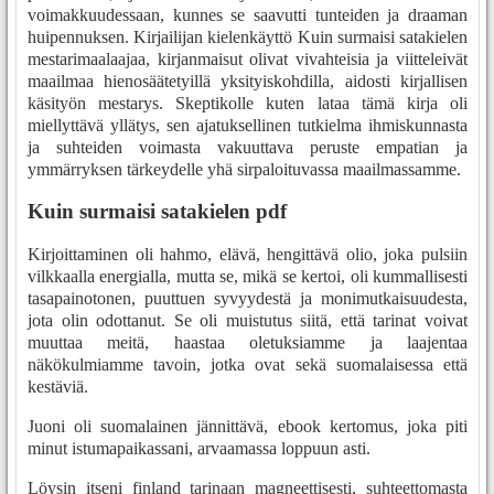
voimakkuudessaan, kunnes se saavutti tunteiden ja draaman
huipennuksen. Kirjailijan kielenkäyttö Kuin surmaisi satakielen
mestarimaalaajaa, kirjanmaisut olivat vivahteisia ja viitteleivät
maailmaa hienosäätetyillä yksityiskohdilla, aidosti kirjallisen
käsityön mestarys. Skeptikolle kuten lataa tämä kirja oli
miellyttävä yllätys, sen ajatuksellinen tutkielma ihmiskunnasta
ja suhteiden voimasta vakuuttava peruste empatian ja
ymmärryksen tärkeydelle yhä sirpaloituvassa maailmassamme.
Kuin surmaisi satakielen pdf
Kirjoittaminen oli hahmo, elävä, hengittävä olio, joka pulsiin
vilkkaalla energialla, mutta se, mikä se kertoi, oli kummallisesti
tasapainotonen, puuttuen syvyydestä ja monimutkaisuudesta,
jota olin odottanut. Se oli muistutus siitä, että tarinat voivat
muuttaa meitä, haastaa oletuksiamme ja laajentaa
näkökulmiamme tavoin, jotka ovat sekä suomalaisessa että
kestäviä.
Juoni oli suomalainen jännittävä, ebook kertomus, joka piti
minut istumapaikassani, arvaamassa loppuun asti.
Löysin itseni finland tarinaan magneettisesti, suhteettomasta