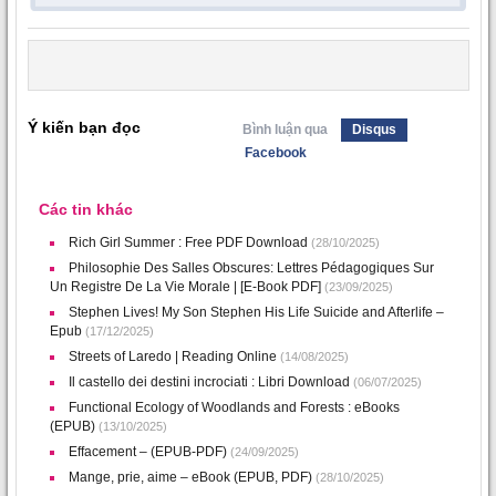
Ý kiến bạn đọc
Bình luận qua
Disqus
Facebook
Các tin khác
Rich Girl Summer : Free PDF Download
(28/10/2025)
Philosophie Des Salles Obscures: Lettres Pédagogiques Sur
Un Registre De La Vie Morale | [E-Book PDF]
(23/09/2025)
Stephen Lives! My Son Stephen His Life Suicide and Afterlife –
Epub
(17/12/2025)
Streets of Laredo | Reading Online
(14/08/2025)
Il castello dei destini incrociati : Libri Download
(06/07/2025)
Functional Ecology of Woodlands and Forests : eBooks
(EPUB)
(13/10/2025)
Effacement – (EPUB-PDF)
(24/09/2025)
Mange, prie, aime – eBook (EPUB, PDF)
(28/10/2025)