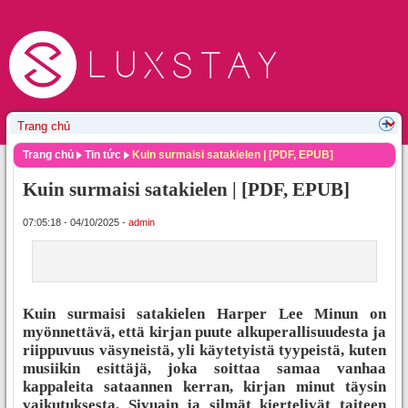
Trang chủ
Tin tức
Kuin surmaisi satakielen | [PDF, EPUB]
Kuin surmaisi satakielen | [PDF, EPUB]
07:05:18 - 04/10/2025 -
admin
Kuin surmaisi satakielen Harper Lee Minun on
myönnettävä, että kirjan puute alkuperallisuudesta ja
riippuvuus väsyneistä, yli käytetyistä tyypeistä, kuten
musiikin esittäjä, joka soittaa samaa vanhaa
kappaleita sataannen kerran, kirjan minut täysin
vaikutuksesta. Sivuain ja silmät kiertelivät taiteen