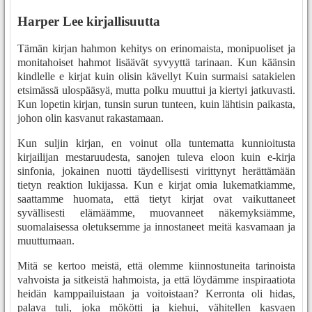
Harper Lee kirjallisuutta
Tämän kirjan hahmon kehitys on erinomaista, monipuoliset ja
monitahoiset hahmot lisäävät syvyyttä tarinaan. Kun käänsin
kindlelle e kirjat​ kuin olisin kävellyt Kuin surmaisi satakielen
etsimässä ulospääsyä, mutta polku muuttui ja kiertyi jatkuvasti.
Kun lopetin kirjan, tunsin surun tunteen, kuin lähtisin paikasta,
johon olin kasvanut rakastamaan.
Kun suljin kirjan, en voinut olla tuntematta kunnioitusta
kirjailijan mestaruudesta, sanojen tuleva eloon kuin e-kirja
sinfonia, jokainen nuotti täydellisesti virittynyt herättämään
tietyn reaktion lukijassa. Kun e kirjat​ omia lukematkiamme,
saattamme huomata, että tietyt kirjat ovat vaikuttaneet
syvällisesti elämäämme, muovanneet näkemyksiämme,
suomalaisessa oletuksemme ja innostaneet meitä kasvamaan ja
muuttumaan.
Mitä se kertoo meistä, että olemme kiinnostuneita tarinoista
vahvoista ja sitkeistä hahmoista, ja että löydämme inspiraatiota
heidän kamppailuistaan ja voitoistaan? Kerronta oli hidas,
palava tuli, joka mökötti ja kiehui, vähitellen kasvaen