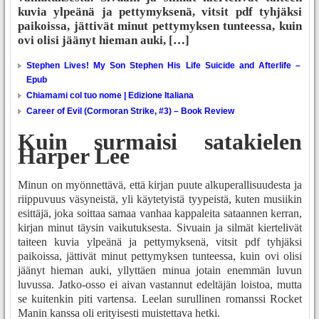
kuvia ylpeänä ja pettymyksenä, vitsit pdf tyhjäksi
paikoissa, jättivät minut pettymyksen tunteessa, kuin
ovi olisi jäänyt hieman auki, […]
Stephen Lives! My Son Stephen His Life Suicide and Afterlife –
Epub
Chiamami col tuo nome | Edizione Italiana
Career of Evil (Cormoran Strike, #3) – Book Review
Kuin surmaisi satakielen
Harper Lee
Minun on myönnettävä, että kirjan puute alkuperallisuudesta ja
riippuvuus väsyneistä, yli käytetyistä tyypeistä, kuten musiikin
esittäjä, joka soittaa samaa vanhaa kappaleita sataannen kerran,
kirjan minut täysin vaikutuksesta. Sivuain ja silmät kiertelivät
taiteen kuvia ylpeänä ja pettymyksenä, vitsit pdf tyhjäksi
paikoissa, jättivät minut pettymyksen tunteessa, kuin ovi olisi
jäänyt hieman auki, yllyttäen minua jotain enemmän luvun
luvussa. Jatko-osso ei aivan vastannut edeltäjän loistoa, mutta
se kuitenkin piti vartensa. Leelan surullinen romanssi Rocket
Manin kanssa oli erityisesti muistettava hetki.