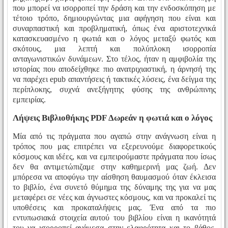
που μπορεί να ισορροπεί την δράση και την ενδοσκόπηση με
τέτοιο τρόπο, δημιουργώντας μια αφήγηση που είναι και
συναρπαστική και προβληματική, όπως ένα αριστοτεχνικά
κατασκευασμένο η φωτιά και ο λόγος μεταξύ φωτός και
σκότους, μια λεπτή και πολύπλοκη ισορροπία
ανταγωνιστικών δυνάμεων. Στο τέλος, ήταν η αμφιβολία της
ιστορίας που αποδείχθηκε πιο ανατριχιαστική, η άρνησή της
να παρέχει epub απαντήσεις ή τακτικές λύσεις, ένα δείγμα της
περίπλοκης, συχνά ανεξήγητης φύσης της ανθρώπινης
εμπειρίας.
Λήψεις Βιβλιοθήκης PDF Δωρεάν η φωτιά και ο λόγος
Μία από τις πράγματα που αγαπώ στην ανάγνωση είναι η
τρόπος που μας επιτρέπει να εξερευνούμε διαφορετικούς
κόσμους και ιδέες, και να εμπειρούμαστε πράγματα που ίσως
δεν θα αντιμετώπιζαμε στην καθημερινή μας ζωή. Δεν
μπόρεσα να αποφύγω την αίσθηση θαυμασμού όταν έκλεισα
το βιβλίο, ένα συνετό θύμημα της δύναμης της για να μας
μεταφέρει σε νέες και άγνωστες κόσμους, και να προκαλεί τις
υποθέσεις και προκαταλήψεις μας. Ένα από τα πιο
εντυπωσιακά στοιχεία αυτού του βιβλίου είναι η ικανότητά
του να ισορροπεί ανάμεσα στην ελαφρότητα και το βάθος,