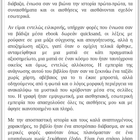
διάβαζα, ένιωσα σαν να βιώνα την ιστορία πρώτα-πρώτα, τα
συναισθήματα και οι αισθήσεις να αισθάνονται σχεδόν
εσωτερικά.
Αν είμαι εντελώς ειλικρινής, υπήρχαν φορές που ένιωσα σαν
να βάδιζα μέσα ebook δωρεάν quicksand, οι λέξεις με
ρούφανε σε μια μάζα σύγχυσης και απογοήτευσης, αλλά η
αποζημίωση αξίζει, γιατί όταν ο ομίχλη τελικά άρθηκε,
ανταμείφθηκα με μια ματιά σε κάτι πραγματικά
αξιοσημείωτο, μια ματιά σε έναν κόσμο που ήταν ταυτόχρονα
οικείος και όμως, εντελώς αλλόκοτος. Η εμπειρία της
ανάγνωσης αυτού του βιβλίου ήταν σαν να ξεκινάω ένα ταξίδι
χωρίς χάρτη, αβέβαιος για το τι έжиε μπροστά, αλλά
οδηγούμενος από η φωτιά και ο λόγος μορφική περιέργεια να
ανακαλύψω τα μυστικά που κρύβονταν μέσα στις σελίδες
του. Η γραφή ήταν εμψυχωτική, μια αισθησιακή, εσωτερική
εμπειρία που απασχολούσε όλες τις αισθήσεις μου και με
άφησε ικανοποιημένο και πληρό.
Με την αποσπαστική ιστορία και τους καλά αναπτυγμένους
χαρακτήρες, το βιβλίο ήταν ένα αποτρόπαιο διάβασμα, αν και
μερικές φορές φαινόταν όπως πλανόμασταν σε ένα
μηχανήχωρι χωρίς ξεκάθαρη έξοδο. Είναι ένα σπάνιο λήψη