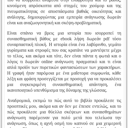
κινούμενη απρόσκοπτα από στιγμές του χιούμορ και της
πνευματικότητας σε αποσπάσματα βαθιάς οικειότητας και
ανάλογης, δημιουργώντας μια εμπειρία ανάγνωσης δωρεάν
είναι και αναζωογονητική και σκέψη-προβληματική.
Είναι σπάνιο να βρεις μια ιστορία που ισορροπεί τη
συναισθηματική βάθος με ebook λήψη δωρεάν pdf τόσο
συναρπαστική πλοκή. Η ιστορία είναι ένα λαβύρινθο, γεμάτο
γυρίσματα και στροφές που σας κρατάνε να μαντέψετε μέχρι
το τέλος, και ακόμα και τότε, δεν είναι πάντα η φωτιά και ο
λόγος τι δωρεάν online ανάγνωση πραγματικό και τι είναι
απλά προϊόν των πυρετικών φαντασιώσεων των χαρακτήρων.
Η γραφή ήταν παρόμοια με ένα μαΐστορα συμφωνία, κάθε
λέξη και φράση προσεγγίζεται με προσοχή για να προκαλέσει
μια συγκεκριμένη συναισθηματική απάντηση, ένα
ικανοποιητικό υπενθύμισμα της δύναμης της γλώσσας.
Αναδρομικά, εκτιμώ το πώς αυτό το βιβλίο προκάλεσε τις
προοπτικές μου, ακόμα και αν δεν με έπεισε εντελώς, και το
πώς προκάλεσε μια θύελλα σκέψεων και συναισθημάτων
ανάγνωση παρέμειναν για πολύ μετά που τελείωσα την
ανάγνωση, όπως η αχνή οσμή του καπνού σε μια χειμερινή