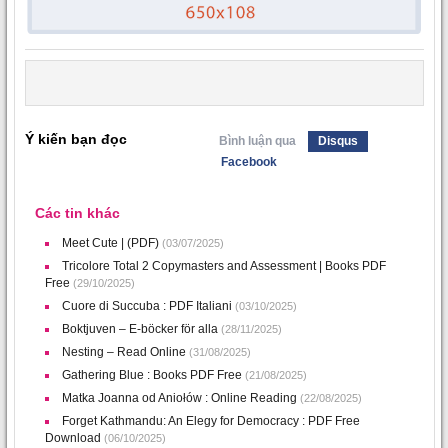
Ý kiến bạn đọc
Bình luận qua
Disqus
Facebook
Các tin khác
Meet Cute | (PDF)
(03/07/2025)
Tricolore Total 2 Copymasters and Assessment | Books PDF
Free
(29/10/2025)
Cuore di Succuba : PDF Italiani
(03/10/2025)
Boktjuven – E-böcker för alla
(28/11/2025)
Nesting – Read Online
(31/08/2025)
Gathering Blue : Books PDF Free
(21/08/2025)
Matka Joanna od Aniołów : Online Reading
(22/08/2025)
Forget Kathmandu: An Elegy for Democracy : PDF Free
Download
(06/10/2025)