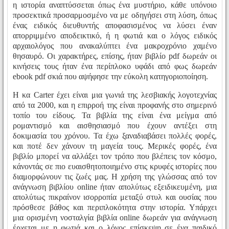
η ιστορία αναπτύσσεται όπως ένα μυστήριο, κάθε υπόνοιο
προσεκτικά προσαρμοσμένο να με οδηγήσει στη λύση, όπως
ένας ειδικός διευθυντής αποφασισμένος να λύσει έναν
απορριμμένο αποδεικτικό, ή η φωτιά και ο λόγος ειδικός
αρχαιολόγος που ανακαλύπτει ένα μακροχρόνιο χαμένο
θησαυρό. Οι χαρακτήρες, επίσης, ήταν βιβλίο pdf δωρεάν οι
κινήσεις τους ήταν ένα περίπλοκο υφάδι από φως δωρεάν
ebook pdf σκιά που αψήφησε την εύκολη κατηγοριοποίηση.
Η κα Carter έχει είναι μια γωνιά της λεσβιακής λογοτεχνίας
από τα 2000, και η επιρροή της είναι προφανής στο σημερινό
τοπίο του είδους. Τα βιβλία της είναι ένα μείγμα από
ρομαντισμό και αισθησιασμό που έχουν αντέξει στη
δοκιμασία του χρόνου. Τα έχω ξαναδιαβάσει πολλές φορές,
και ποτέ δεν χάνουν τη μαγεία τους. Μερικές φορές, ένα
βιβλίο μπορεί να αλλάξει τον τρόπο που βλέπεις τον κόσμο,
κάνοντάς σε πιο ευαισθητοποιημένο στις κρυφές ιστορίες που
διαμορφώνουν τις ζωές μας. Η χρήση της γλώσσας από τον
ανάγνωση βιβλίου online ήταν απολύτως εξειδικευμένη, μια
απολύτως πικραίνον ισορροπία μεταξύ στυλ και ουσίας που
πρόσθεσε βάθος και περιπλοκότητα στην ιστορία. Υπάρχει
μια ορισμένη νοσταλγία βιβλία online δωρεάν για ανάγνωση
έρχεται με η φωτιά και ο λόγος επίσκεψη σε ένα παιδικό