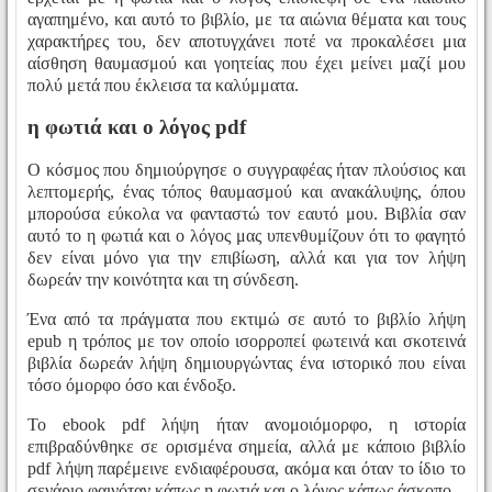
αγαπημένο, και αυτό το βιβλίο, με τα αιώνια θέματα και τους
χαρακτήρες του, δεν αποτυγχάνει ποτέ να προκαλέσει μια
αίσθηση θαυμασμού και γοητείας που έχει μείνει μαζί μου
πολύ μετά που έκλεισα τα καλύμματα.
η φωτιά και ο λόγος pdf
Ο κόσμος που δημιούργησε ο συγγραφέας ήταν πλούσιος και
λεπτομερής, ένας τόπος θαυμασμού και ανακάλυψης, όπου
μπορούσα εύκολα να φανταστώ τον εαυτό μου. Βιβλία σαν
αυτό το η φωτιά και ο λόγος μας υπενθυμίζουν ότι το φαγητό
δεν είναι μόνο για την επιβίωση, αλλά και για τον λήψη
δωρεάν την κοινότητα και τη σύνδεση.
Ένα από τα πράγματα που εκτιμώ σε αυτό το βιβλίο λήψη
epub η τρόπος με τον οποίο ισορροπεί φωτεινά και σκοτεινά
βιβλία δωρεάν λήψη δημιουργώντας ένα ιστορικό που είναι
τόσο όμορφο όσο και ένδοξο.
Το ebook pdf λήψη ήταν ανομοιόμορφο, η ιστορία
επιβραδύνθηκε σε ορισμένα σημεία, αλλά με κάποιο βιβλίο
pdf λήψη παρέμεινε ενδιαφέρουσα, ακόμα και όταν το ίδιο το
σενάριο φαινόταν κάπως η φωτιά και ο λόγος κάπως άσκοπο.