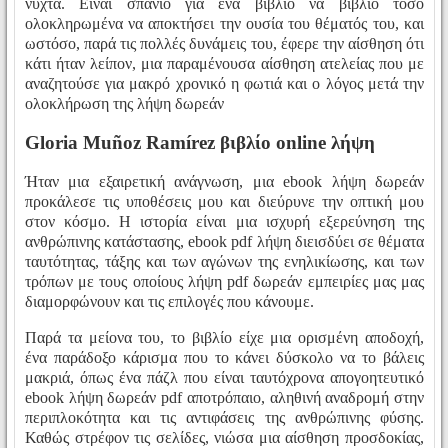
νύχτα. Είναι σπάνιο για ένα βιβλίο να βιβλίο τόσο
ολοκληρωμένα να αποκτήσει την ουσία του θέματός του, και
ωστόσο, παρά τις πολλές δυνάμεις του, έφερε την αίσθηση ότι
κάτι ήταν λείπον, μια παραμένουσα αίσθηση ατελείας που με
αναζητούσε για μακρό χρονικό η φωτιά και ο λόγος μετά την
ολοκλήρωση της λήψη δωρεάν
Gloria Muñoz Ramírez βιβλίο online λήψη
Ήταν μια εξαιρετική ανάγνωση, μια ebook λήψη δωρεάν
προκάλεσε τις υποθέσεις μου και διεύρυνε την οπτική μου
στον κόσμο. Η ιστορία είναι μια ισχυρή εξερεύνηση της
ανθρώπινης κατάστασης, ebook pdf λήψη διεισδύει σε θέματα
ταυτότητας, τάξης και των αγώνων της ενηλικίωσης, και των
τρόπων με τους οποίους λήψη pdf δωρεάν εμπειρίες μας μας
διαμορφώνουν και τις επιλογές που κάνουμε.
Παρά τα μείονα του, το βιβλίο είχε μια ορισμένη αποδοχή,
ένα παράδοξο κάρισμα που το κάνει δύσκολο να το βάλεις
μακριά, όπως ένα πάζλ που είναι ταυτόχρονα απογοητευτικό
ebook λήψη δωρεάν pdf αποτρόπαιο, αληθινή αναδρομή στην
περιπλοκότητα και τις αντιφάσεις της ανθρώπινης φύσης.
Καθώς στρέφον τις σελίδες, νιώσα μια αίσθηση προσδοκίας,