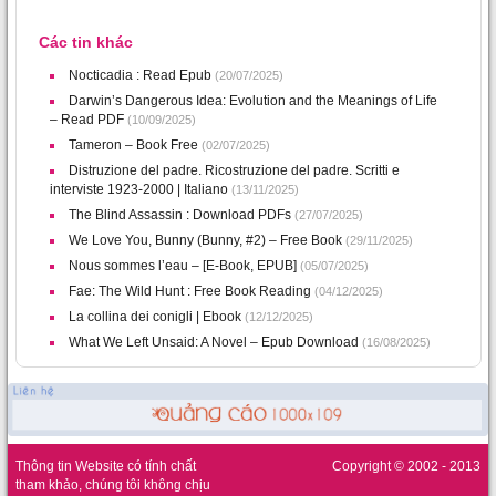
Các tin khác
Nocticadia : Read Epub
(20/07/2025)
Darwin’s Dangerous Idea: Evolution and the Meanings of Life
– Read PDF
(10/09/2025)
Tameron – Book Free
(02/07/2025)
Distruzione del padre. Ricostruzione del padre. Scritti e
interviste 1923-2000 | Italiano
(13/11/2025)
The Blind Assassin : Download PDFs
(27/07/2025)
We Love You, Bunny (Bunny, #2) – Free Book
(29/11/2025)
Nous sommes l’eau – [E-Book, EPUB]
(05/07/2025)
Fae: The Wild Hunt : Free Book Reading
(04/12/2025)
La collina dei conigli | Ebook
(12/12/2025)
What We Left Unsaid: A Novel – Epub Download
(16/08/2025)
Thông tin Website có tính chất
Copyright © 2002 - 2013
tham khảo, chúng tôi không chịu