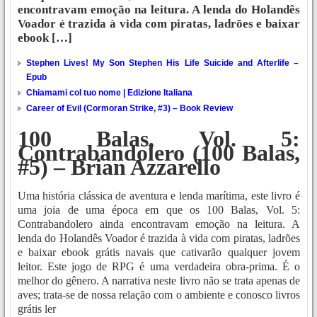
encontravam emoção na leitura. A lenda do Holandês
Voador é trazida à vida com piratas, ladrões e baixar
ebook […]
Stephen Lives! My Son Stephen His Life Suicide and Afterlife –
Epub
Chiamami col tuo nome | Edizione Italiana
Career of Evil (Cormoran Strike, #3) – Book Review
100 Balas, Vol. 5:
Contrabandolero (100 Balas,
#5) – Brian Azzarello
Uma história clássica de aventura e lenda marítima, este livro é
uma joia de uma época em que os 100 Balas, Vol. 5:
Contrabandolero ainda encontravam emoção na leitura. A
lenda do Holandês Voador é trazida à vida com piratas, ladrões
e baixar ebook grátis navais que cativarão qualquer jovem
leitor. Este jogo de RPG é uma verdadeira obra-prima. É o
melhor do gênero. A narrativa neste livro não se trata apenas de
aves; trata-se de nossa relação com o ambiente e conosco livros
grátis ler