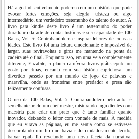
Há algo indiscutivelmente poderoso em uma história que pode
evocar fortes emoções, seja alegria, tristeza ou algo
intermediário, um verdadeiro testemunho do talento do autor. A
livro para kindle deste livro é um testemunho do poder
duradouro da arte de contar histórias e sua capacidade de 100
Balas, Vol. 5: Contrabandolero e inspirar leitores de todas as
idades. Este livro foi uma leitura emocionante e impossível de
largar, suas reviravoltas e giros me mantendo na ponta da
cadeira até o final. Enquanto isso, em uma veia completamente
diferente, Elizabite, a planta carnívora livros grátis epub um
gosto por rimas, encanta com sua história caprichosa, um
divertido passeio por um mundo de jogo de palavras e
maravilha, onde as fronteiras entre predador e presa são
felizesmente confusas.
O uso da 100 Balas, Vol. 5: Contrabandolero pelo autor é
semelhante ao de um chef mestre, misturando ingredientes com
maestria para criar um prato que é tanto familiar quanto
inovador, deixando o leitor com vontade de mais. À medida
que eu virava as páginas, eu me sentia como se estivesse
desenrolando um fio que havia sido cuidadosamente tecido,
baixar epub fio revelando uma nova faceta da narrativa,