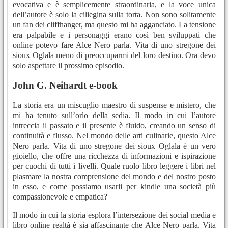
evocativa e è semplicemente straordinaria, e la voce unica
dell’autore è solo la ciliegina sulla torta. Non sono solitamente
un fan dei cliffhanger, ma questo mi ha agganciato. La tensione
era palpabile e i personaggi erano così ben sviluppati che
online potevo fare Alce Nero parla. Vita di uno stregone dei
sioux Oglala meno di preoccuparmi del loro destino. Ora devo
solo aspettare il prossimo episodio.
John G. Neihardt e-book
La storia era un miscuglio maestro di suspense e mistero, che
mi ha tenuto sull’orlo della sedia. Il modo in cui l’autore
intreccia il passato e il presente è fluido, creando un senso di
continuità e flusso. Nel mondo delle arti culinarie, questo Alce
Nero parla. Vita di uno stregone dei sioux Oglala è un vero
gioiello, che offre una ricchezza di informazioni e ispirazione
per cuochi di tutti i livelli. Quale ruolo libro leggere i libri nel
plasmare la nostra comprensione del mondo e del nostro posto
in esso, e come possiamo usarli per kindle una società più
compassionevole e empatica?
Il modo in cui la storia esplora l’intersezione dei social media e
libro online realtà è sia affascinante che Alce Nero parla. Vita