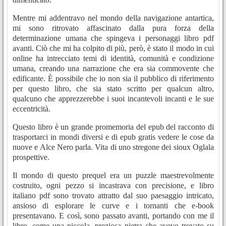
Mentre mi addentravo nel mondo della navigazione antartica,
mi sono ritrovato affascinato dalla pura forza della
determinazione umana che spingeva i personaggi libro pdf
avanti. Ciò che mi ha colpito di più, però, è stato il modo in cui
online ha intrecciato temi di identità, comunità e condizione
umana, creando una narrazione che era sia commovente che
edificante. È possibile che io non sia il pubblico di riferimento
per questo libro, che sia stato scritto per qualcun altro,
qualcuno che apprezzerebbe i suoi incantevoli incanti e le sue
eccentricità.
Questo libro è un grande promemoria del epub del racconto di
trasportarci in mondi diversi e di epub gratis vedere le cose da
nuove e Alce Nero parla. Vita di uno stregone dei sioux Oglala
prospettive.
Il mondo di questo prequel era un puzzle maestrevolmente
costruito, ogni pezzo si incastrava con precisione, e libro
italiano pdf sono trovato attratto dal suo paesaggio intricato,
ansioso di esplorare le curve e i tornanti che e-book
presentavano. E così, sono passato avanti, portando con me il
libro, come una piccola, preziosa pietra che avevo trovato su