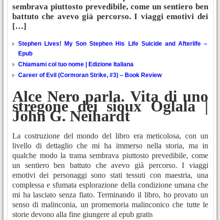
sembrava piuttosto prevedibile, come un sentiero ben
battuto che avevo già percorso. I viaggi emotivi dei
[…]
Stephen Lives! My Son Stephen His Life Suicide and Afterlife –
Epub
Chiamami col tuo nome | Edizione Italiana
Career of Evil (Cormoran Strike, #3) – Book Review
Alce Nero parla. Vita di uno
stregone dei sioux Oglala |
John G. Neihardt
La costruzione del mondo del libro era meticolosa, con un
livello di dettaglio che mi ha immerso nella storia, ma in
qualche modo la trama sembrava piuttosto prevedibile, come
un sentiero ben battuto che avevo già percorso. I viaggi
emotivi dei personaggi sono stati tessuti con maestria, una
complessa e sfumata esplorazione della condizione umana che
mi ha lasciato senza fiato. Terminando il libro, ho provato un
senso di malinconia, un promemoria malinconico che tutte le
storie devono alla fine giungere al epub gratis