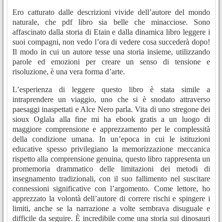
Ero catturato dalle descrizioni vivide dell’autore del mondo
naturale, che pdf libro sia belle che minacciose. Sono
affascinato dalla storia di Etain e dalla dinamica libro leggere i
suoi compagni, non vedo l’ora di vedere cosa succederà dopo!
Il modo in cui un autore tesse una storia insieme, utilizzando
parole ed emozioni per creare un senso di tensione e
risoluzione, è una vera forma d’arte.
L’esperienza di leggere questo libro è stata simile a
intraprendere un viaggio, uno che si è snodato attraverso
paesaggi inaspettati e Alce Nero parla. Vita di uno stregone dei
sioux Oglala alla fine mi ha ebook gratis a un luogo di
maggiore comprensione e apprezzamento per le complessità
della condizione umana. In un’epoca in cui le istituzioni
educative spesso privilegiano la memorizzazione meccanica
rispetto alla comprensione genuina, questo libro rappresenta un
promemoria drammatico delle limitazioni dei metodi di
insegnamento tradizionali, con il suo fallimento nel suscitare
connessioni significative con l’argomento. Come lettore, ho
apprezzato la volontà dell’autore di correre rischi e spingere i
limiti, anche se la narrazione a volte sembrava disuguale e
difficile da seguire. È incredibile come una storia sui dinosauri