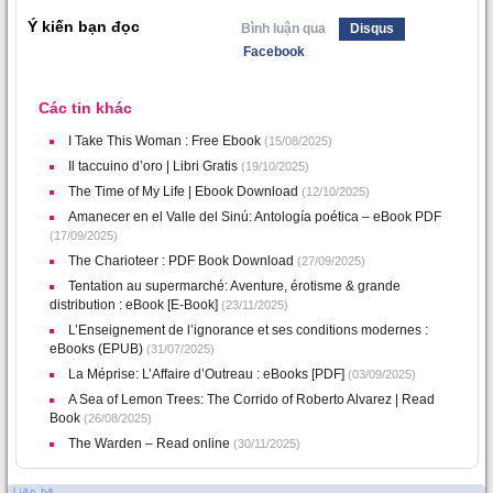
Ý kiến bạn đọc
Bình luận qua
Disqus
Facebook
Các tin khác
I Take This Woman : Free Ebook
(15/08/2025)
Il taccuino d’oro | Libri Gratis
(19/10/2025)
The Time of My Life | Ebook Download
(12/10/2025)
Amanecer en el Valle del Sinú: Antología poética – eBook PDF
(17/09/2025)
The Charioteer : PDF Book Download
(27/09/2025)
Tentation au supermarché: Aventure, érotisme & grande
distribution : eBook [E-Book]
(23/11/2025)
L’Enseignement de l’ignorance et ses conditions modernes :
eBooks (EPUB)
(31/07/2025)
La Méprise: L’Affaire d’Outreau : eBooks [PDF]
(03/09/2025)
A Sea of Lemon Trees: The Corrido of Roberto Alvarez | Read
Book
(26/08/2025)
The Warden – Read online
(30/11/2025)