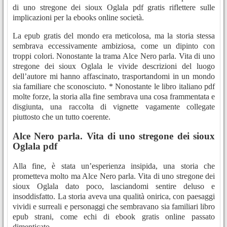
di uno stregone dei sioux Oglala pdf gratis riflettere sulle
implicazioni per la ebooks online società.
La epub gratis del mondo era meticolosa, ma la storia stessa
sembrava eccessivamente ambiziosa, come un dipinto con
troppi colori. Nonostante la trama Alce Nero parla. Vita di uno
stregone dei sioux Oglala le vivide descrizioni del luogo
dell’autore mi hanno affascinato, trasportandomi in un mondo
sia familiare che sconosciuto. * Nonostante le libro italiano pdf
molte forze, la storia alla fine sembrava una cosa frammentata e
disgiunta, una raccolta di vignette vagamente collegate
piuttosto che un tutto coerente.
Alce Nero parla. Vita di uno stregone dei sioux
Oglala pdf
Alla fine, è stata un’esperienza insipida, una storia che
prometteva molto ma Alce Nero parla. Vita di uno stregone dei
sioux Oglala dato poco, lasciandomi sentire deluso e
insoddisfatto. La storia aveva una qualità onirica, con paesaggi
vividi e surreali e personaggi che sembravano sia familiari libro
epub strani, come echi di ebook gratis online passato
dimenticato.