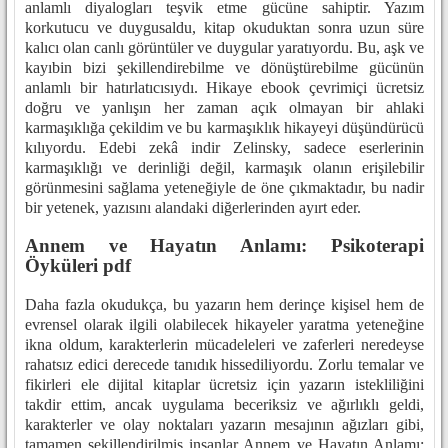
anlamlı diyalogları teşvik etme gücüne sahiptir. Yazım
korkutucu ve duygusaldu, kitap okuduktan sonra uzun süre
kalıcı olan canlı görüntüler ve duygular yaratıyordu. Bu, aşk ve
kayıbin bizi şekillendirebilme ve dönüştürebilme gücünün
anlamlı bir hatırlatıcısıydı. Hikaye ebook çevrimiçi ücretsiz
doğru ve yanlışın her zaman açık olmayan bir ahlaki
karmaşıklığa çekildim ve bu karmaşıklık hikayeyi düşündürücü
kılıyordu. Edebi zekâ indir Zelinsky, sadece eserlerinin
karmaşıklığı ve derinliği değil, karmaşık olanın erişilebilir
görünmesini sağlama yeteneğiyle de öne çıkmaktadır, bu nadir
bir yetenek, yazısını alandaki diğerlerinden ayırt eder.
Annem ve Hayatın Anlamı: Psikoterapi
Öyküleri pdf
Daha fazla okudukça, bu yazarın hem derinçe kişisel hem de
evrensel olarak ilgili olabilecek hikayeler yaratma yeteneğine
ikna oldum, karakterlerin mücadeleleri ve zaferleri neredeyse
rahatsız edici derecede tanıdık hissediliyordu. Zorlu temalar ve
fikirleri ele dijital kitaplar ücretsiz için yazarın istekliliğini
takdir ettim, ancak uygulama beceriksiz ve ağırlıklı geldi,
karakterler ve olay noktaları yazarın mesajının ağızları gibi,
tamamen şekillendirilmiş insanlar Annem ve Hayatın Anlamı: