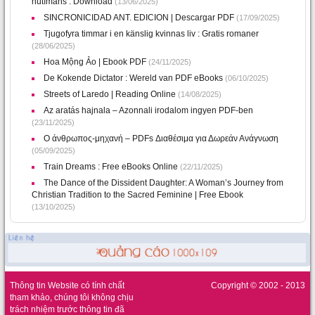
nútímans : Download
(13/06/2025)
SINCRONICIDAD ANT. EDICION | Descargar PDF
(17/09/2025)
Tjugofyra timmar i en känslig kvinnas liv : Gratis romaner
(28/06/2025)
Hoa Mộng Ảo | Ebook PDF
(24/11/2025)
De Kokende Dictator : Wereld van PDF eBooks
(06/10/2025)
Streets of Laredo | Reading Online
(14/08/2025)
Az ​aratás hajnala – Azonnali irodalom ingyen PDF-ben
(23/11/2025)
Ο άνθρωπος-μηχανή – PDFs Διαθέσιμα για Δωρεάν Ανάγνωση
(05/09/2025)
Train Dreams : Free eBooks Online
(22/11/2025)
The Dance of the Dissident Daughter: A Woman’s Journey from
Christian Tradition to the Sacred Feminine | Free Ebook
(13/10/2025)
Thông tin Website có tính chất
Copyright © 2002 - 2013
tham khảo, chúng tôi không chịu
trách nhiệm trước thông tin đã