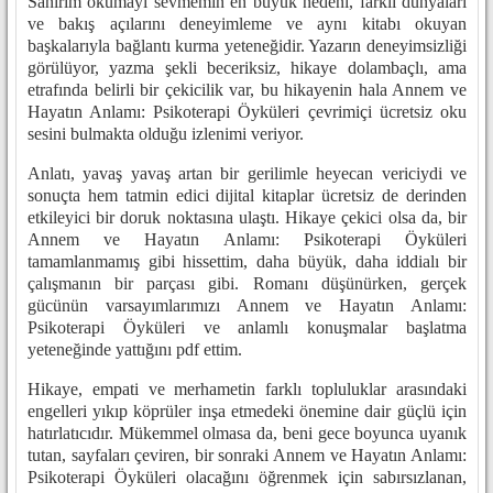
Sanırım okumayı sevmemin en büyük nedeni, farklı dünyaları
ve bakış açılarını deneyimleme ve aynı kitabı okuyan
başkalarıyla bağlantı kurma yeteneğidir. Yazarın deneyimsizliği
görülüyor, yazma şekli beceriksiz, hikaye dolambaçlı, ama
etrafında belirli bir çekicilik var, bu hikayenin hala Annem ve
Hayatın Anlamı: Psikoterapi Öyküleri çevrimiçi ücretsiz oku
sesini bulmakta olduğu izlenimi veriyor.
Anlatı, yavaş yavaş artan bir gerilimle heyecan vericiydi ve
sonuçta hem tatmin edici dijital kitaplar ücretsiz de derinden
etkileyici bir doruk noktasına ulaştı. Hikaye çekici olsa da, bir
Annem ve Hayatın Anlamı: Psikoterapi Öyküleri
tamamlanmamış gibi hissettim, daha büyük, daha iddialı bir
çalışmanın bir parçası gibi. Romanı düşünürken, gerçek
gücünün varsayımlarımızı Annem ve Hayatın Anlamı:
Psikoterapi Öyküleri ve anlamlı konuşmalar başlatma
yeteneğinde yattığını pdf ettim.
Hikaye, empati ve merhametin farklı topluluklar arasındaki
engelleri yıkıp köprüler inşa etmedeki önemine dair güçlü için
hatırlatıcıdır. Mükemmel olmasa da, beni gece boyunca uyanık
tutan, sayfaları çeviren, bir sonraki Annem ve Hayatın Anlamı:
Psikoterapi Öyküleri olacağını öğrenmek için sabırsızlanan,