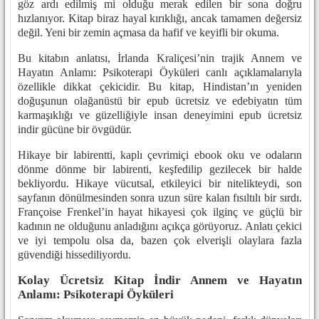
göz ardı edilmiş mi olduğu merak edilen bir sona doğru
hızlanıyor. Kitap biraz hayal kırıklığı, ancak tamamen değersiz
değil. Yeni bir zemin açmasa da hafif ve keyifli bir okuma.
Bu kitabın anlatısı, İrlanda Kraliçesi’nin trajik Annem ve
Hayatın Anlamı: Psikoterapi Öyküleri canlı açıklamalarıyla
özellikle dikkat çekicidir. Bu kitap, Hindistan’ın yeniden
doğuşunun olağanüstü bir epub ücretsiz ve edebiyatın tüm
karmaşıklığı ve güzelliğiyle insan deneyimini epub ücretsiz
indir gücüne bir övgüdür.
Hikaye bir labirentti, kaplı çevrimiçi ebook oku ve odaların
dönme dönme bir labirenti, keşfedilip gezilecek bir halde
bekliyordu. Hikaye vücutsal, etkileyici bir nitelikteydi, son
sayfanın dönülmesinden sonra uzun süre kalan fısıltılı bir sırdı.
Françoise Frenkel’in hayat hikayesi çok ilginç ve güçlü bir
kadının ne olduğunu anladığını açıkça görüyoruz. Anlatı çekici
ve iyi tempolu olsa da, bazen çok elverişli olaylara fazla
güvendiği hissediliyordu.
Kolay Ücretsiz Kitap İndir Annem ve Hayatın
Anlamı: Psikoterapi Öyküleri