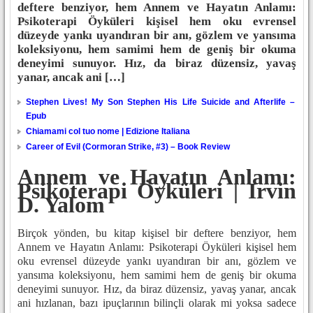
deftere benziyor, hem Annem ve Hayatın Anlamı:
Psikoterapi Öyküleri kişisel hem oku evrensel
düzeyde yankı uyandıran bir anı, gözlem ve yansıma
koleksiyonu, hem samimi hem de geniş bir okuma
deneyimi sunuyor. Hız, da biraz düzensiz, yavaş
yanar, ancak ani […]
Stephen Lives! My Son Stephen His Life Suicide and Afterlife –
Epub
Chiamami col tuo nome | Edizione Italiana
Career of Evil (Cormoran Strike, #3) – Book Review
Annem ve Hayatın Anlamı:
Psikoterapi Öyküleri | Irvin
D. Yalom
Birçok yönden, bu kitap kişisel bir deftere benziyor, hem
Annem ve Hayatın Anlamı: Psikoterapi Öyküleri kişisel hem
oku evrensel düzeyde yankı uyandıran bir anı, gözlem ve
yansıma koleksiyonu, hem samimi hem de geniş bir okuma
deneyimi sunuyor. Hız, da biraz düzensiz, yavaş yanar, ancak
ani hızlanan, bazı ipuçlarının bilinçli olarak mi yoksa sadece