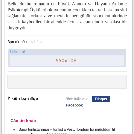
Belki de bu romanın en büyük Annem ve Hayatın Anlamı:
Psikoterapi Öyküleri okuyucunun çocukken tekrar hissetmesini
sağlamak, korkusuz ve meraklı, her günün sıkıcı rutinlerinde
sık sık kaybedilen bir ahenkle ücretsiz epub indir ve olası bir
duyguydu.
Bạn có thể xem thêm:
Ý kiến bạn đọc
Bình luận qua
Disqus
Facebook
Các tin khác
Saga tónlistarinnar – tónlist á Vesturlöndum frá miðöldum til