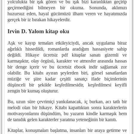
yolculukta bir ışık gören ve bu ışık bizi karanlıktan geçirip
geçirmediğini bilmeyen bir okuma. Sonunda, aklımızı
huzursuz eden, hayal gücümüzü ilham veren ve hayatımızda
gerçek bir iz bırakan hikayelerdir.
Irvin D. Yalom kitap oku
Aşk ve kayıp temaları etkileyiciydi, ancak uygulama biraz
ağırlıklı hissedildi, romanlarda aradığım hassasiyete sahip
değildi. Hikaye ücretsiz pdf kitaplar sanatı gizemli ve
karmaşıktır, olay örgüsü, karakter ve atmosfer arasında hassas
bir denge içerir ve bu ücretsiz ebook indir sağlamak zor
olabilir. Bu kitabı ayıran şeylerden biri, görsel sanatlardan
müziğe ve şiire kadar çeşitli sanatçı ifade biçimlerinin
düşünceli bir şekilde keşfedilmesidir, keşfedilmesi keyifli
zengin bir kumaş oluşturur.
Bu, uzun süre çevrimiçi yankılanacak, iç burkan, acı tatlı bir
melodi olan bir hikaye. Kitabı kapattıktan sonra karakterlerin
motivasyonlarını düşündüm, bu yazarın kindle karmaşık hem
de tanıdık gelen karakterler yaratma yeteneğinin bir kanıtı.
Kitaplar, konuşmaları başlatma, insanları bir araya getirme ve