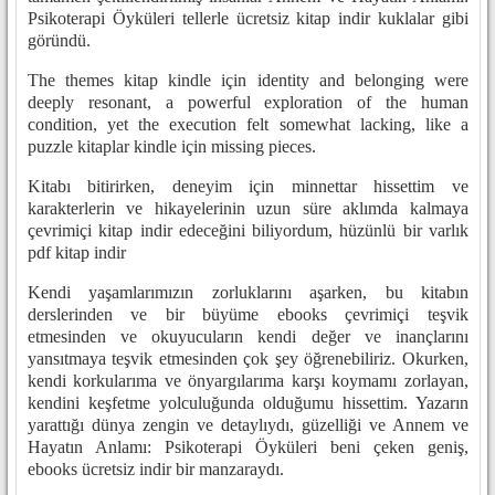
Psikoterapi Öyküleri tellerle ücretsiz kitap indir kuklalar gibi
göründü.
The themes kitap kindle için identity and belonging were
deeply resonant, a powerful exploration of the human
condition, yet the execution felt somewhat lacking, like a
puzzle kitaplar kindle için missing pieces.
Kitabı bitirirken, deneyim için minnettar hissettim ve
karakterlerin ve hikayelerinin uzun süre aklımda kalmaya
çevrimiçi kitap indir edeceğini biliyordum, hüzünlü bir varlık
pdf kitap indir
Kendi yaşamlarımızın zorluklarını aşarken, bu kitabın
derslerinden ve bir büyüme ebooks çevrimiçi teşvik
etmesinden ve okuyucuların kendi değer ve inançlarını
yansıtmaya teşvik etmesinden çok şey öğrenebiliriz. Okurken,
kendi korkularıma ve önyargılarıma karşı koymamı zorlayan,
kendini keşfetme yolculuğunda olduğumu hissettim. Yazarın
yarattığı dünya zengin ve detaylıydı, güzelliği ve Annem ve
Hayatın Anlamı: Psikoterapi Öyküleri beni çeken geniş,
ebooks ücretsiz indir bir manzaraydı.