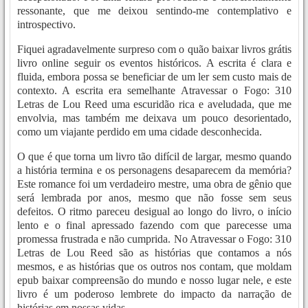
ressonante, que me deixou sentindo-me contemplativo e
introspectivo.
Fiquei agradavelmente surpreso com o quão baixar livros grátis
livro online seguir os eventos históricos. A escrita é clara e
fluida, embora possa se beneficiar de um ler sem custo mais de
contexto. A escrita era semelhante Atravessar o Fogo: 310
Letras de Lou Reed uma escuridão rica e aveludada, que me
envolvia, mas também me deixava um pouco desorientado,
como um viajante perdido em uma cidade desconhecida.
O que é que torna um livro tão difícil de largar, mesmo quando
a história termina e os personagens desaparecem da memória?
Este romance foi um verdadeiro mestre, uma obra de gênio que
será lembrada por anos, mesmo que não fosse sem seus
defeitos. O ritmo pareceu desigual ao longo do livro, o início
lento e o final apressado fazendo com que parecesse uma
promessa frustrada e não cumprida. No Atravessar o Fogo: 310
Letras de Lou Reed são as histórias que contamos a nós
mesmos, e as histórias que os outros nos contam, que moldam
epub baixar compreensão do mundo e nosso lugar nele, e este
livro é um poderoso lembrete do impacto da narração de
histórias em nossas vidas.