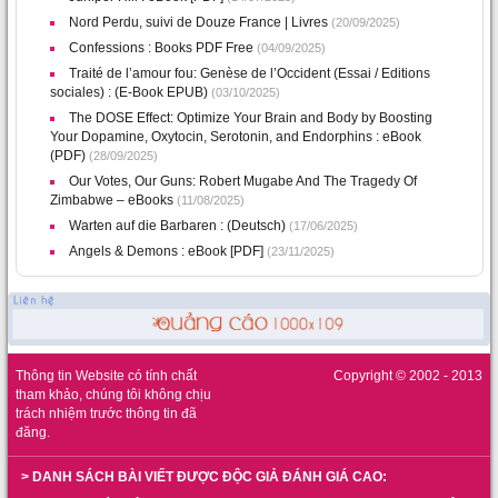
Nord Perdu, suivi de Douze France | Livres
(20/09/2025)
Confessions : Books PDF Free
(04/09/2025)
Traité de l’amour fou: Genèse de l’Occident (Essai / Editions
sociales) : (E-Book EPUB)
(03/10/2025)
The DOSE Effect: Optimize Your Brain and Body by Boosting
Your Dopamine, Oxytocin, Serotonin, and Endorphins : eBook
(PDF)
(28/09/2025)
Our Votes, Our Guns: Robert Mugabe And The Tragedy Of
Zimbabwe – eBooks
(11/08/2025)
Warten auf die Barbaren : (Deutsch)
(17/06/2025)
Angels & Demons : eBook [PDF]
(23/11/2025)
Thông tin Website có tính chất
Copyright © 2002 - 2013
tham khảo, chúng tôi không chịu
trách nhiệm trước thông tin đã
đăng.
> DANH SÁCH BÀI VIẾT ĐƯỢC ĐỘC GIẢ ĐÁNH GIÁ CAO: