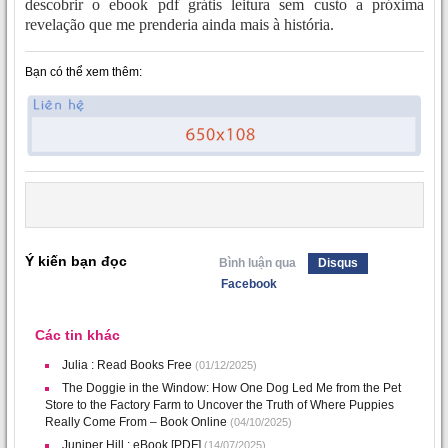
descobrir o ebook pdf grátis leitura sem custo a próxima
revelação que me prenderia ainda mais à história.
Bạn có thể xem thêm:
Ý kiến bạn đọc
Bình luận qua
Disqus
Facebook
Các tin khác
Julia : Read Books Free
(01/12/2025)
The Doggie in the Window: How One Dog Led Me from the Pet
Store to the Factory Farm to Uncover the Truth of Where Puppies
Really Come From – Book Online
(04/10/2025)
Juniper Hill : eBook [PDF]
(14/07/2025)