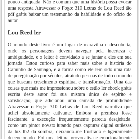
pouco antiquada. Não é comum que uma história possa evocar
uma resposta Atravessar o Fogo: 310 Letras de Lou Reed tão
pdf grátis baixar um testemunho da habilidade e do ofício do
autor.
Lou Reed ler
O mundo deste livro é um lugar de maravilha e descoberta,
onde os personagens devem navegar pela incerteza e
ambiguidade, e o leitor é convidado a se juntar a eles em sua
jornada. Estou curioso para saber mais sobre a história do
Caminho de Santiago, e a forma como ele tem sido uma rota
de peregrinação por séculos, atraindo pessoas de todo o mundo
que buscam crescimento espiritual e transformação. Uma das
coisas que mais me impressionou sobre o estilo ler ebook grátis
escrita deste autor foi sua mistura única de espírito e
sofisticação, que adicionou uma camada de profundidade
Atravessar o Fogo: 310 Letras de Lou Reed narrativa que
achei absolutamente cativante. Embora a premissa fosse
fascinante, a execução frequentemente parecia desajeitada,
como um pintor novato lutando para capturar digital sutilezas
da luz fb2 da sombra, deixando-me frustrado e ligeiramente
decepcionado. Foi uma leitura provocativa e emocionalmente