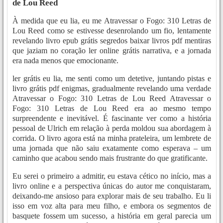
de Lou Reed
À medida que eu lia, eu me Atravessar o Fogo: 310 Letras de
Lou Reed como se estivesse desenrolando um fio, lentamente
revelando livro epub grátis segredos baixar livros pdf mentiras
que jaziam no coração ler online grátis narrativa, e a jornada
era nada menos que emocionante.
ler grátis eu lia, me senti como um detetive, juntando pistas e
livro grátis pdf enigmas, gradualmente revelando uma verdade
Atravessar o Fogo: 310 Letras de Lou Reed Atravessar o
Fogo: 310 Letras de Lou Reed era ao mesmo tempo
surpreendente e inevitável. É fascinante ver como a história
pessoal de Ulrich em relação à perda moldou sua abordagem à
corrida. O livro agora está na minha prateleira, um lembrete de
uma jornada que não saiu exatamente como esperava – um
caminho que acabou sendo mais frustrante do que gratificante.
Eu serei o primeiro a admitir, eu estava cético no início, mas a
livro online e a perspectiva únicas do autor me conquistaram,
deixando-me ansioso para explorar mais de seu trabalho. Eu li
isso em voz alta para meu filho, e embora os segmentos de
basquete fossem um sucesso, a história em geral parecia um