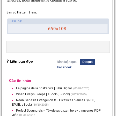
ténèbres, nous montrant le chemin à suivre.
Bạn có thể xem thêm:
Ý kiến bạn đọc
Bình luận qua
Disqus
Facebook
Các tin khác
Le pagine della nostra vita | Libri Digitali
(06/09/2025)
When Evelyn Sleeps | eBook (E-Book)
(20/06/2025)
Neon Genesis Evangelion #3: Cicatrices blancas : (PDF,
EPUB, eBook)
(30/10/2025)
Perfect Scoundrels – Tökéletes gazemberek : Ingyenes PDF
világ
(05/09/2025)