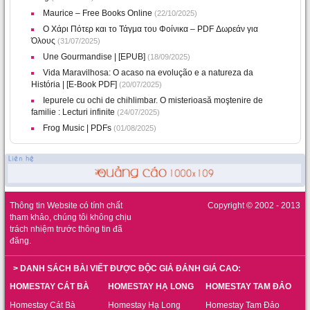
Maurice – Free Books Online
(22/10/2025)
Ο Χάρι Πότερ και το Τάγμα του Φοίνικα – PDF Δωρεάν για
Όλους
(31/07/2025)
Une Gourmandise | [EPUB]
(18/09/2025)
Vida Maravilhosa: O acaso na evolução e a natureza da
História | [E-Book PDF]
(20/07/2025)
Iepurele cu ochi de chihlimbar. O misterioasă moştenire de
familie : Lecturi infinite
(24/07/2025)
Frog Music | PDFs
(01/08/2025)
Thông tin Website có tính chất
Copyright © 2002 - 2013
tham khảo, chúng tôi không chịu
trách nhiệm trước thông tin đã
đăng.
> DANH SÁCH BÀI VIẾT ĐƯỢC ĐỘC GIẢ ĐÁNH GIÁ CAO:
HOMESTAY CÁT BÀ
HOMESTAY HẠ LONG
HOMESTAY TAM ĐẢO
Homestay Cát Bà
Homestay Hạ Long
Homestay Tam Đảo