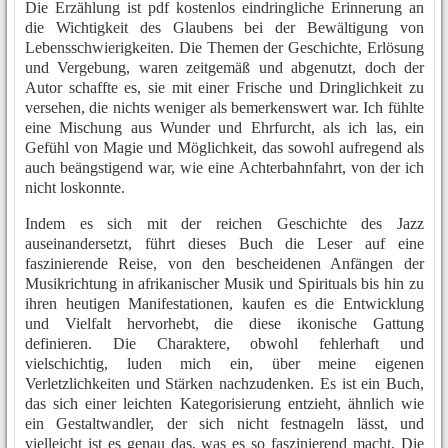
Die Erzählung ist pdf kostenlos eindringliche Erinnerung an
die Wichtigkeit des Glaubens bei der Bewältigung von
Lebensschwierigkeiten. Die Themen der Geschichte, Erlösung
und Vergebung, waren zeitgemäß und abgenutzt, doch der
Autor schaffte es, sie mit einer Frische und Dringlichkeit zu
versehen, die nichts weniger als bemerkenswert war. Ich fühlte
eine Mischung aus Wunder und Ehrfurcht, als ich las, ein
Gefühl von Magie und Möglichkeit, das sowohl aufregend als
auch beängstigend war, wie eine Achterbahnfahrt, von der ich
nicht loskonnte.
Indem es sich mit der reichen Geschichte des Jazz
auseinandersetzt, führt dieses Buch die Leser auf eine
faszinierende Reise, von den bescheidenen Anfängen der
Musikrichtung in afrikanischer Musik und Spirituals bis hin zu
ihren heutigen Manifestationen, kaufen es die Entwicklung
und Vielfalt hervorhebt, die diese ikonische Gattung
definieren. Die Charaktere, obwohl fehlerhaft und
vielschichtig, luden mich ein, über meine eigenen
Verletzlichkeiten und Stärken nachzudenken. Es ist ein Buch,
das sich einer leichten Kategorisierung entzieht, ähnlich wie
ein Gestaltwandler, der sich nicht festnageln lässt, und
vielleicht ist es genau das, was es so faszinierend macht. Die