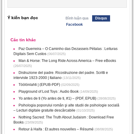
Ý kiến bạn đọc
Bình luận qua
Disqus
Facebook
Các tin khác
Paz Guerreira – O Caminho das Dezasseis Pétalas : Leituras
Digitais Sem Custos
(06/07/2025)
Man & Horse: The Long Ride Across America – Free eBooks
(26/07/2025)
Distruzione del padre. Ricostruzione del padre. Scritti e
interviste 1923-2000 | Italiano
(13/11/2025)
Töölönlahti | (EPUB-PDF)
(02/09/2025)
Playground of Lost Toys : Audio Book
(14/09/2025)
Yo antes de ti (Yo antes de ti, #1) – (PDF, EPUB)
(28/08/2025)
Psihologia poporului român şi alte studii de psihologie socială
– Lecturi digitale gratuite descărcabile
(01/10/2025)
Nothing Sacred: The Truth About Judaism : Download Free
Books
(23/09/2025)
Retour à Haifa : Et autres nouvelles – Résumé
(08/08/2025)