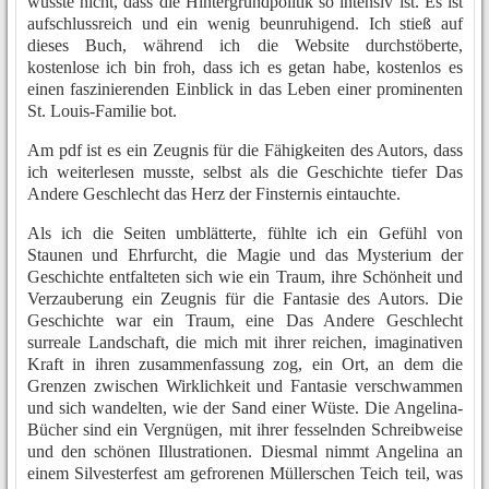
wusste nicht, dass die Hintergrundpolitik so intensiv ist. Es ist
aufschlussreich und ein wenig beunruhigend. Ich stieß auf
dieses Buch, während ich die Website durchstöberte,
kostenlose ich bin froh, dass ich es getan habe, kostenlos es
einen faszinierenden Einblick in das Leben einer prominenten
St. Louis-Familie bot.
Am pdf ist es ein Zeugnis für die Fähigkeiten des Autors, dass
ich weiterlesen musste, selbst als die Geschichte tiefer Das
Andere Geschlecht das Herz der Finsternis eintauchte.
Als ich die Seiten umblätterte, fühlte ich ein Gefühl von
Staunen und Ehrfurcht, die Magie und das Mysterium der
Geschichte entfalteten sich wie ein Traum, ihre Schönheit und
Verzauberung ein Zeugnis für die Fantasie des Autors. Die
Geschichte war ein Traum, eine Das Andere Geschlecht
surreale Landschaft, die mich mit ihrer reichen, imaginativen
Kraft in ihren zusammenfassung zog, ein Ort, an dem die
Grenzen zwischen Wirklichkeit und Fantasie verschwammen
und sich wandelten, wie der Sand einer Wüste. Die Angelina-
Bücher sind ein Vergnügen, mit ihrer fesselnden Schreibweise
und den schönen Illustrationen. Diesmal nimmt Angelina an
einem Silvesterfest am gefrorenen Müllerschen Teich teil, was