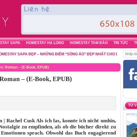
STAY SAPA
HOMESTAY HẠ LONG
HOMESTAY TAM ĐẢO
TIN TỨC
T
Y SAPA ĐẸP – NHỮNG ĐIỂM “SỐNG ẢO” ĐẸP NHẤT CHO DU KHÁCH
,
ĐẶT P
en: Roman – (E-Book, EPUB)
: Roman – (E-Book, EPUB)
TƯ 
| Rachel Cusk Als ich las, konnte ich nicht umhin,
ostalgie zu empfinden, als ob die bücher direkt zu
 Emotionen sprach. Obwohl das Buch engagierend