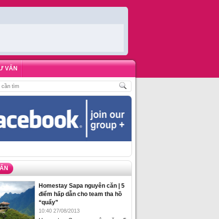
Ư VẤN
HÒNG HOMESTAY BIỂN HẠ LONG – 5 ĐỊA ĐIỂM ĐƯỢC LÒNG DU KHÁCH NHẤ
VẤN
Homestay Sapa nguyên căn | 5
điểm hấp dẫn cho team tha hồ
“quẩy”
10:40 27/08/2013