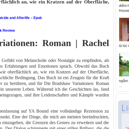
rflächlich an, wie ein Kratzen auf der Oberfläche,
điểm h
House 
icide and Afterlife – Epub
ok Review
iationen: Roman | Rachel
là lúc
in Gefühl von Melancholie oder Nostalgie zu empfinden, als
nen Erfahrungen und Emotionen sprach. Obwohl das Buch
wie oberflächlich an, wie ein Kratzen auf der Oberfläche,
nschliche Bedingung. Das Buch ist ein Zeugnis für die Kraft
ngắm n
ter zu berühren, und für Die Bradshaw Variationen: Roman
...
 in unserem Leben. Während ich die Geschichten las, fand
hineingezogen, und ihre Leidenschaften und Kämpfe wurden
menfassung auf YA Bound eine vollständige Rezension zu
epunkt. Eine der Dinge, die mich am meisten beeindruckten,
en einzugehen, die Grenzen des Genres zu erweitern und die
. Der Dialog schimmerte mit einer stillen Brillanz, die die