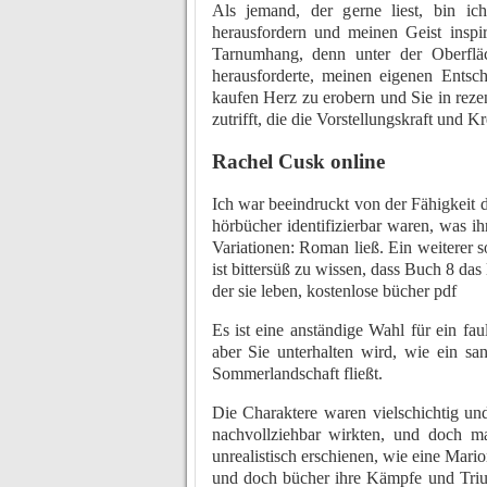
Als jemand, der gerne liest, bin i
herausfordern und meinen Geist inspir
Tarnumhang, denn unter der Oberflä
herausforderte, meinen eigenen Entsc
kaufen Herz zu erobern und Sie in reze
zutrifft, die die Vorstellungskraft und Kr
Rachel Cusk online
Ich war beeindruckt von der Fähigkeit d
hörbücher identifizierbar waren, was i
Variationen: Roman ließ. Ein weiterer so
ist bittersüß zu wissen, dass Buch 8 das
der sie leben, kostenlose bücher pdf
Es ist eine anständige Wahl für ein fau
aber Sie unterhalten wird, wie ein s
Sommerlandschaft fließt.
Die Charaktere waren vielschichtig un
nachvollziehbar wirkten, und doch ma
unrealistisch erschienen, wie eine Mar
und doch bücher ihre Kämpfe und Triu