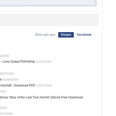
Bình luận qua
Disqus
Facebook
1/2025)
 – Livre Gratuit PDF/ePub
(21/11/2025)
05/07/2025)
ne
(01/09/2025)
undschaft : Download PDF
(15/07/2025)
2025)
dinary Story of the Last True Hermit | Ebook Free Download
2025)
1/07/2025)