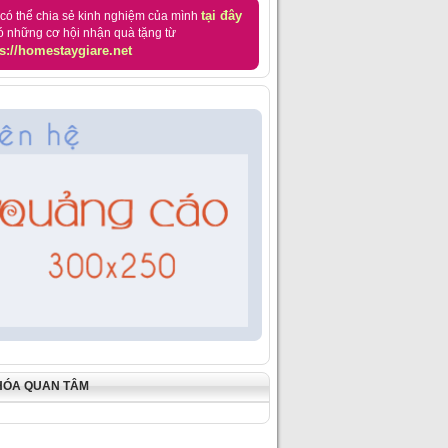
tại đây
có thể chia sẻ kinh nghiệm của mình
ó những cơ hội nhận quà tặng từ
s://homestaygiare.net
HÓA QUAN TÂM