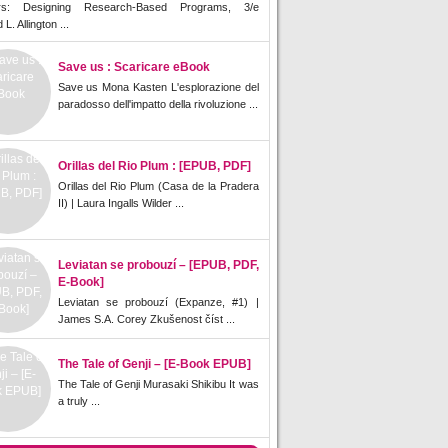
rs: Designing Research-Based Programs, 3/e
L. Allington ...
Save us : Scaricare eBook
Save us Mona Kasten L'esplorazione del
paradosso dell'impatto della rivoluzione ...
Orillas del Rio Plum : [EPUB, PDF]
Orillas del Rio Plum (Casa de la Pradera
II) | Laura Ingalls Wilder ...
Leviatan se probouzí – [EPUB, PDF,
E-Book]
Leviatan se probouzí (Expanze, #1) |
James S.A. Corey Zkušenost číst ...
The Tale of Genji – [E-Book EPUB]
The Tale of Genji Murasaki Shikibu It was
a truly ...