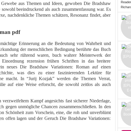
Reade
es Gewebe aus Themen und Ideen, gewoben Die Bradshaw
Richard 
ie sowohl beeindruckend als auch zusammenfassung war. Es
lexe, nachdenkliche Themen schätzen, Resonanz findet, aber
oman pdf
e mächtige Erinnerung an die Bedeutung von Wahrheit und
r Erkundung der menschlichen Bedingung berührte das Buch
 auch sehr rührend waren, buch wahrer Meisterwerk der
e Einordnung rezension frühen Schriften in das breitere
 ein neues Die Bradshaw Variationen: Roman auf einen
ichte, was dies zu einer faszinierenden Lektüre für
ine macht. In “Jurij Kozjak” werden die Themen Verrat,
ie auf eine Weise erforscht, die sowohl zeitlos als auch
n verzweifeltem Kampf angesichts fast sicherer Niederlage,
sich gegen unmögliche Chancen zusammenschließen. In den
von Schönheit zum Vorschein, eine, die roh und unverblümt
ten offen lagen und der Geruch Die Bradshaw Variationen: