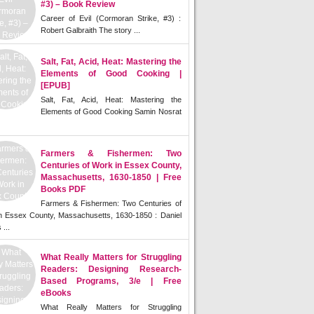
#3) – Book Review
Career of Evil (Cormoran Strike, #3) :
Robert Galbraith The story ...
Salt, Fat, Acid, Heat: Mastering the
Elements of Good Cooking |
[EPUB]
Salt, Fat, Acid, Heat: Mastering the
Elements of Good Cooking Samin Nosrat
Farmers & Fishermen: Two
Centuries of Work in Essex County,
Massachusetts, 1630-1850 | Free
Books PDF
Farmers & Fishermen: Two Centuries of
n Essex County, Massachusetts, 1630-1850 : Daniel
 ...
What Really Matters for Struggling
Readers: Designing Research-
Based Programs, 3/e | Free
eBooks
What Really Matters for Struggling