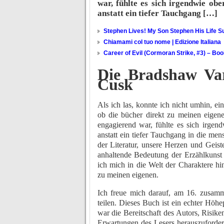
war, fühlte es sich irgendwie obe
anstatt ein tiefer Tauchgang […]
Stephen Lives! My Son Stephen His Life Su
Chiamami col tuo nome | Edizione Italiana
Career of Evil (Cormoran Strike, #3) – Bo
Die Bradshaw Var
Cusk
Als ich las, konnte ich nicht umhin, e
ob die bücher direkt zu meinen eige
engagierend war, fühlte es sich irgend
anstatt ein tiefer Tauchgang in die me
der Literatur, unsere Herzen und Geis
anhaltende Bedeutung der Erzählkunst
ich mich in die Welt der Charaktere 
zu meinen eigenen.
Ich freue mich darauf, am 16. zusam
teilen. Dieses Buch ist ein echter Höh
war die Bereitschaft des Autors, Risik
Erwartungen des Lesers herauszufordern