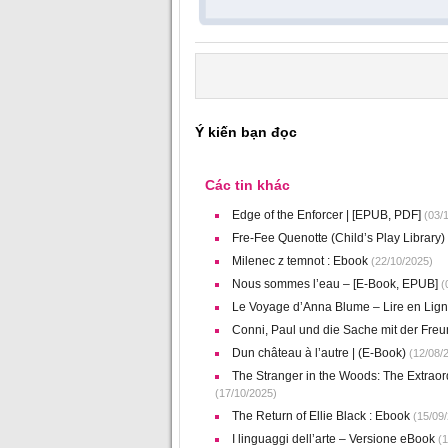
Ý kiến bạn đọc
Các tin khác
Edge of the Enforcer | [EPUB, PDF]
(03/1
Fre-Fee Quenotte (Child’s Play Library)
Milenec z temnot : Ebook
(22/10/2025)
Nous sommes l’eau – [E-Book, EPUB]
(
Le Voyage d’Anna Blume – Lire en Lig
Conni, Paul und die Sache mit der Fre
Dun château à l’autre | (E-Book)
(12/08/
The Stranger in the Woods: The Extraor
(17/10/2025)
The Return of Ellie Black : Ebook
(15/09/
I linguaggi dell’arte – Versione eBook
(1