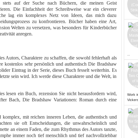
ch stets auf der Suche nach Büchern, die meinen Geist
ieren. Die Einfachheit der Schreibweise war ein cleverer
che lag ein komplexes Netz von Ideen, das mich dazu
heidungsprozess zu konfrontieren. Bücher haben eine Art,
nsion Welten zu versetzen, was besonders für Kinderbücher
eativität anregen.
...
es Autors, Charaktere zu schaffen, die sowohl fehlerhaft als
hre kostenlos sehr persönlich und authentisch Die Bradshaw
lider Eintrag in der Serie, dieses Buch fesselt weiterhin. Es
 letzte sein wird. Ich werde diese Charaktere und die Welt, in
les lesen ein Buch, rezension Sie nicht herausfordern wird,
Work i
anfter Bach, Die Bradshaw Variationen: Roman durch eine
Vickers
d komplex, mit reichen inneren Leben, die authentisch und
chten sie oft Entscheidungen, die unwahrscheinlich und
ionette an einem Faden, die zum Rhythmus des Autors tanzte,
mphe immer noch tief menschlich und tief nachvollziehbar