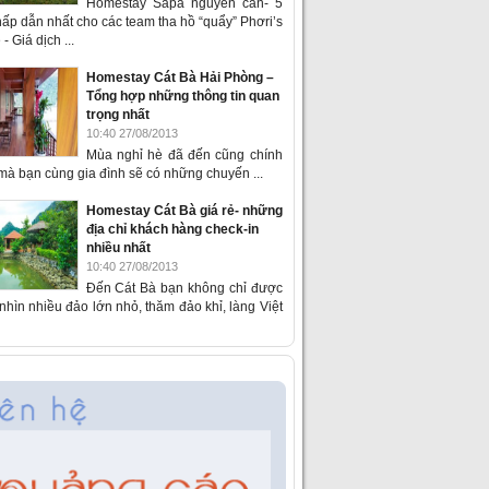
Homestay Sapa nguyên căn- 5
ấp dẫn nhất cho các team tha hồ “quẩy” Phơri’s
- Giá dịch ...
Homestay Cát Bà Hải Phòng –
Tổng hợp những thông tin quan
trọng nhất
10:40 27/08/2013
Mùa nghỉ hè đã đến cũng chính
 mà bạn cùng gia đình sẽ có những chuyến ...
Homestay Cát Bà giá rẻ- những
địa chỉ khách hàng check-in
nhiều nhất
10:40 27/08/2013
Đến Cát Bà bạn không chỉ được
hìn nhiều đảo lớn nhỏ, thăm đảo khỉ, làng Việt