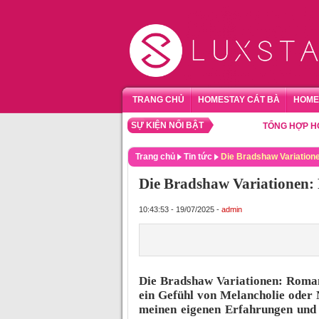
TRANG CHỦ
HOMESTAY CÁT BÀ
HOME
SỰ KIỆN NỔI BẬT
TỔNG HỢP HOMESTA
Trang chủ
Tin tức
Die Bradshaw Variation
Die Bradshaw Variationen
10:43:53 - 19/07/2025 -
admin
Die Bradshaw Variationen: Roman 
ein Gefühl von Melancholie oder N
meinen eigenen Erfahrungen und