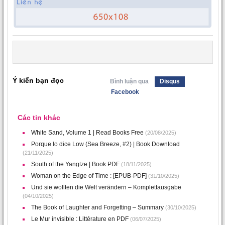
Ý kiến bạn đọc
Bình luận qua
Disqus
Facebook
Các tin khác
White Sand, Volume 1 | Read Books Free
(20/08/2025)
Porque lo dice Low (Sea Breeze, #2) | Book Download
(21/11/2025)
South of the Yangtze | Book PDF
(18/11/2025)
Woman on the Edge of Time : [EPUB-PDF]
(31/10/2025)
Und sie wollten die Welt verändern – Komplettausgabe
(04/10/2025)
The Book of Laughter and Forgetting – Summary
(30/10/2025)
Le Mur invisible : Littérature en PDF
(06/07/2025)