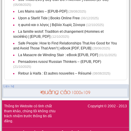
(05/08/2025)
Les Mains sales – [EPUB-PDF]
(28/08/2025)
Upon a Starlit Tide | Books Online Free
(06/12/2025)
η φωτιά και ο λόγος | Βιβλία Χωρίς Σύνορα
(12/10/2025)
La famille wolof: Tradition et changement (Hommes et
sociétés) | [EPUB, PDF]
(12/10/2025)
Safe People: How to Find Relationships That Are Good for You
and Avoid Those That Aren’t | eBook [PDF, EPUB]
(28/06/2025)
La Masacre de Winding Stair : eBook [EPUB, PDF]
(01/11/2025)
Pensadores rusos/ Russian Thinkers – (EPUB, PDF)
(21/10/2025)
Retour à Haifa : Et autres nouvelles – Résumé
(08/08/2025)
Thông tin Website có tính chất
Copyright © 2002 - 2013
tham khảo, chúng tôi không chịu
trách nhiệm trước thông tin đã
đăng.