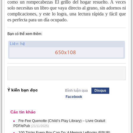
como un rompecabezas El grillo del hogar resuelto. A veces
solo necesitas un libro que vaya directo al grano, sin adornos ni
complicaciones, y este lo logra, una lectura rápida y fácil que
es perfecta para un día ocupado.
Bạn có thể xem thêm:
Ý kiến bạn đọc
Bình luận qua
Disqus
Facebook
Các tin khác
Fre-Fee Quenotte (Child’s Play Library) – Livre Gratuit
PDF/ePub
(21/11/2025)
100 Tricks Every Boy Can Do: A Memoir | eBooks (EPUB)