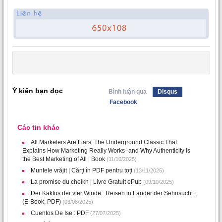
Ý kiến bạn đọc
Bình luận qua
Disqus
Facebook
Các tin khác
All Marketers Are Liars: The Underground Classic That
Explains How Marketing Really Works–and Why Authenticity Is
the Best Marketing of All | Book
(11/10/2025)
Muntele vrăjit | Cărți în PDF pentru toți
(13/11/2025)
La promise du cheikh | Livre Gratuit ePub
(09/10/2025)
Der Kaktus der vier Winde : Reisen in Länder der Sehnsucht |
(E-Book, PDF)
(03/08/2025)
Cuentos De Ise : PDF
(27/07/2025)