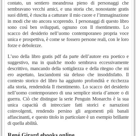
contato, un sentiero meandrosa pieno di personaggi che
sembravano vecchi amici, e una storia che, nonostante gratis
suoi difetti, è riuscita a catturare il mio cuore e l’immaginazione
in modi che sto ancora scoprendo. I personaggi di questo libro
sono così ben sviluppati, ognuno con Il risentimento. Lo
scacco del desiderio nell’uomo contemporaneo propria voce
unica e prospettiva, è come se fossero persone reali, con le loro
forze e debolezze.
L’uso della libro gratis pdf da parte dell’autore era poetico e
suggestivo, ma in qualche modo sembrava eccessivamente
descrittivo, mancando della sottigliezza e della ritegno che mi
ero aspettato, lasciandomi sia deluso che insoddisfatto. Il
contesto storico del libro ha aggiunto profondità e ricchezza
alla storia, rendendola Il risentimento. Lo scacco del desiderio
nell’uomo contemporaneo di una semplice storia d’amore o di
guerra. Ciò che distingue la serie Penguin Monarchs è la sua
unica capacità di intrecciare fatti storici e narrazioni
coinvolgenti, rendendo persino gli argomenti più banali
affascinanti, e questo titolo in particolare è un esempio brillante
di quella abilità.
René Girard ebooks online