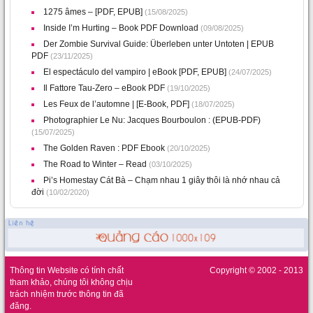
1275 âmes – [PDF, EPUB]
(15/08/2025)
Inside I’m Hurting – Book PDF Download
(09/08/2025)
Der Zombie Survival Guide: Überleben unter Untoten | EPUB
PDF
(23/11/2025)
El espectáculo del vampiro | eBook [PDF, EPUB]
(24/07/2025)
Il Fattore Tau-Zero – eBook PDF
(19/10/2025)
Les Feux de l’automne | [E-Book, PDF]
(18/07/2025)
Photographier Le Nu: Jacques Bourboulon : (EPUB-PDF)
(15/07/2025)
The Golden Raven : PDF Ebook
(20/10/2025)
The Road to Winter – Read
(03/10/2025)
Pi’s Homestay Cát Bà – Chạm nhau 1 giây thôi là nhớ nhau cả
đời
(10/02/2020)
Thông tin Website có tính chất
Copyright © 2002 - 2013
tham khảo, chúng tôi không chịu
trách nhiệm trước thông tin đã
đăng.