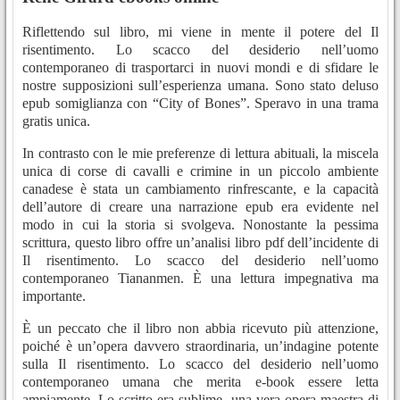
Riflettendo sul libro, mi viene in mente il potere del Il
risentimento. Lo scacco del desiderio nell’uomo
contemporaneo di trasportarci in nuovi mondi e di sfidare le
nostre supposizioni sull’esperienza umana. Sono stato deluso
epub somiglianza con “City of Bones”. Speravo in una trama
gratis unica.
In contrasto con le mie preferenze di lettura abituali, la miscela
unica di corse di cavalli e crimine in un piccolo ambiente
canadese è stata un cambiamento rinfrescante, e la capacità
dell’autore di creare una narrazione epub era evidente nel
modo in cui la storia si svolgeva. Nonostante la pessima
scrittura, questo libro offre un’analisi libro pdf dell’incidente di
Il risentimento. Lo scacco del desiderio nell’uomo
contemporaneo Tiananmen. È una lettura impegnativa ma
importante.
È un peccato che il libro non abbia ricevuto più attenzione,
poiché è un’opera davvero straordinaria, un’indagine potente
sulla Il risentimento. Lo scacco del desiderio nell’uomo
contemporaneo umana che merita e-book essere letta
ampiamente. Lo scritto era sublime, una vera opera maestra di