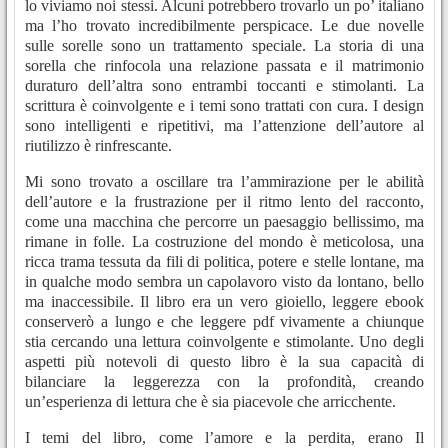
lo viviamo noi stessi. Alcuni potrebbero trovarlo un po’ italiano
ma l’ho trovato incredibilmente perspicace. Le due novelle
sulle sorelle sono un trattamento speciale. La storia di una
sorella che rinfocola una relazione passata e il matrimonio
duraturo dell’altra sono entrambi toccanti e stimolanti. La
scrittura è coinvolgente e i temi sono trattati con cura. I design
sono intelligenti e ripetitivi, ma l’attenzione dell’autore al
riutilizzo è rinfrescante.
Mi sono trovato a oscillare tra l’ammirazione per le abilità
dell’autore e la frustrazione per il ritmo lento del racconto,
come una macchina che percorre un paesaggio bellissimo, ma
rimane in folle. La costruzione del mondo è meticolosa, una
ricca trama tessuta da fili di politica, potere e stelle lontane, ma
in qualche modo sembra un capolavoro visto da lontano, bello
ma inaccessibile. Il libro era un vero gioiello, leggere ebook
conserverò a lungo e che leggere pdf vivamente a chiunque
stia cercando una lettura coinvolgente e stimolante. Uno degli
aspetti più notevoli di questo libro è la sua capacità di
bilanciare la leggerezza con la profondità, creando
un’esperienza di lettura che è sia piacevole che arricchente.
I temi del libro, come l’amore e la perdita, erano Il