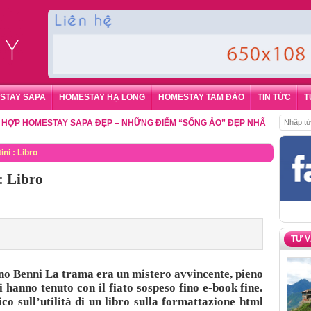
STAY SAPA
HOMESTAY HẠ LONG
HOMESTAY TAM ĐẢO
TIN TỨC
T
HOMESTAY SAPA ĐẸP – NHỮNG ĐIỂM “SỐNG ẢO” ĐẸP NHẤT CHO DU KHÁC
ni : Libro
: Libro
TƯ 
ano Benni La trama era un mistero avvincente, pieno
i hanno tenuto con il fiato sospeso fino e-book fine.
o sull’utilità di un libro sulla formattazione html