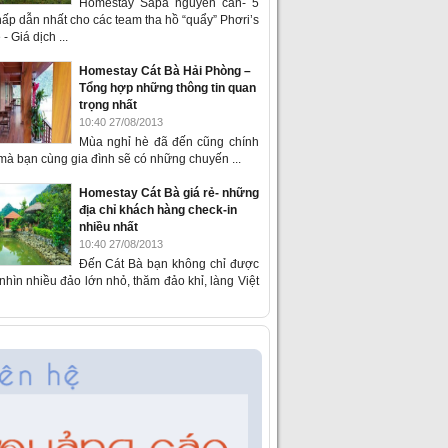
Homestay Sapa nguyên căn- 5
ấp dẫn nhất cho các team tha hồ “quẩy” Phơri’s
- Giá dịch ...
Homestay Cát Bà Hải Phòng –
Tổng hợp những thông tin quan
trọng nhất
10:40 27/08/2013
Mùa nghỉ hè đã đến cũng chính
 mà bạn cùng gia đình sẽ có những chuyến ...
Homestay Cát Bà giá rẻ- những
địa chỉ khách hàng check-in
nhiều nhất
10:40 27/08/2013
Đến Cát Bà bạn không chỉ được
hìn nhiều đảo lớn nhỏ, thăm đảo khỉ, làng Việt