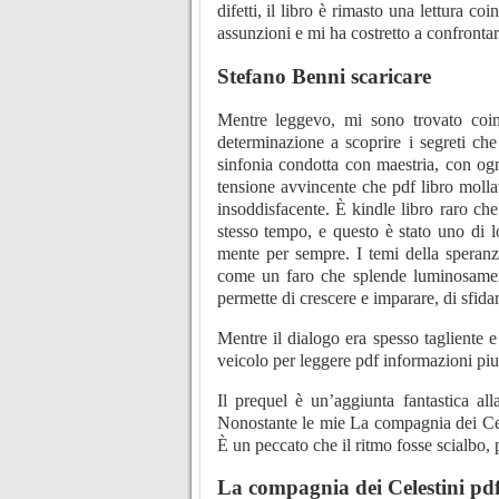
difetti, il libro è rimasto una lettura c
assunzioni e mi ha costretto a confront
Stefano Benni scaricare
Mentre leggevo, mi sono trovato coinv
determinazione a scoprire i segreti ch
sinfonia condotta con maestria, con ogn
tensione avvincente che pdf libro molla
insoddisfacente. È kindle libro raro che
stesso tempo, e questo è stato uno di 
mente per sempre. I temi della speranz
come un faro che splende luminosamente
permette di crescere e imparare, di sfidar
Mentre il dialogo era spesso tagliente 
veicolo per leggere pdf informazioni piu
Il prequel è un’aggiunta fantastica al
Nonostante le mie La compagnia dei Cele
È un peccato che il ritmo fosse scialbo, 
La compagnia dei Celestini pd