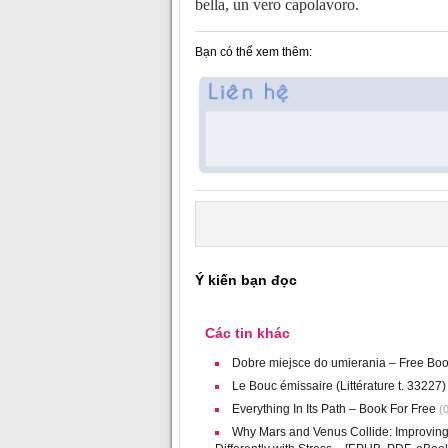
bella, un vero capolavoro.
Bạn có thể xem thêm:
Ý kiến bạn đọc
Các tin khác
Dobre miejsce do umierania – Free Bo
Le Bouc émissaire (Littérature t. 33227
Everything In Its Path – Book For Free
(0
Why Mars and Venus Collide: Improvi