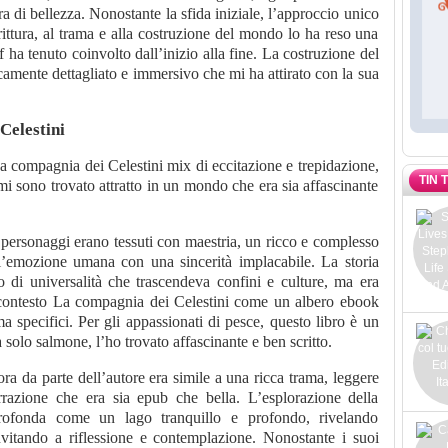
a di bellezza. Nonostante la sfida iniziale, l’approccio unico
ittura, al trama e alla costruzione del mondo lo ha reso una
 ha tenuto coinvolto dall’inizio alla fine. La costruzione del
amente dettagliato e immersivo che mi ha attirato con la sua
Celestini
La compagnia dei Celestini mix di eccitazione e trepidazione,
TIN 
 mi sono trovato attratto in un mondo che era sia affascinante
 personaggi erano tessuti con maestria, un ricco e complesso
l’emozione umana con una sincerità implacabile. La storia
 di universalità che trascendeva confini e culture, ma era
contesto La compagnia dei Celestini come un albero ebook
ma specifici. Per gli appassionati di pesce, questo libro è un
lo salmone, l’ho trovato affascinante e ben scritto.
a da parte dell’autore era simile a una ricca trama, leggere
rrazione che era sia epub che bella. L’esplorazione della
rofonda come un lago tranquillo e profondo, rivelando
nvitando a riflessione e contemplazione. Nonostante i suoi