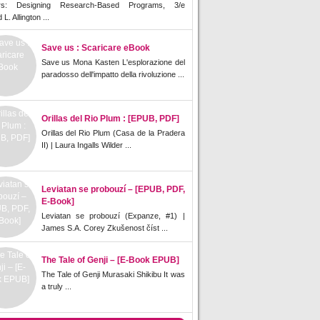
rs: Designing Research-Based Programs, 3/e
L. Allington ...
Save us : Scaricare eBook
Save us Mona Kasten L'esplorazione del
paradosso dell'impatto della rivoluzione ...
Orillas del Rio Plum : [EPUB, PDF]
Orillas del Rio Plum (Casa de la Pradera
II) | Laura Ingalls Wilder ...
Leviatan se probouzí – [EPUB, PDF,
E-Book]
Leviatan se probouzí (Expanze, #1) |
James S.A. Corey Zkušenost číst ...
The Tale of Genji – [E-Book EPUB]
The Tale of Genji Murasaki Shikibu It was
a truly ...