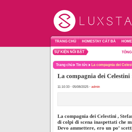
TRANG CHỦ
HOMESTAY CÁT BÀ
HOME
SỰ KIỆN NỔI BẬT
TỔNG HỢP 
Trang chủ
Tin tức
La compagnia dei Celesti
La compagnia dei Celestini 
11:10:33 - 05/08/2025 -
admin
La compagnia dei Celestini , Stef
di colpi di scena inaspettati che m
Devo ammettere, ero un po’ scettic