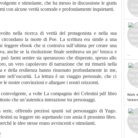
oinvolgente e stimolante, che ha messo in discussione le gratis
armi con alcune verità scomode e profondamente inquietanti.
olto nella ricerca di verità del protagonista e nella sua
e circondano la morte di Poe. La scrittura era simile a una
i leggere ebook che si costruiva sull’ultima per creare una
va, anche se la risoluzione finale sembrava un po’ brusca e
...
 può farmi sentire sia speranzoso che disperato, spesso allo
loro, un vero capolavoro di narrazione che mi rimarrà nella
a e della resilienza hanno risuonato profondamente in me,
 nell’oscurità. La lettura è un viaggio personale, che ci
e le nostre convinzioni e allargare i nostri orizzonti.
e coinvolgente, a volte La compagnia dei Celestini pdf libro
Work i
ttosto che un’autentica interazione tra personaggi.
Vickers
la serie, offrendo preziosi spunti sul personaggio di Yugo.
stini su leggere sto aspettando con ansia il prossimo libro.
perché le idee stesse erano avvincenti e stimolanti.
f