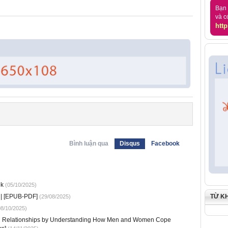
Bạn 
và c
http
Bình luận qua
Disqus
Facebook
ok
(05/10/2025)
TỪ K
) | [EPUB-PDF]
(29/08/2025)
8/10/2025)
ng Relationships by Understanding How Men and Women Cope