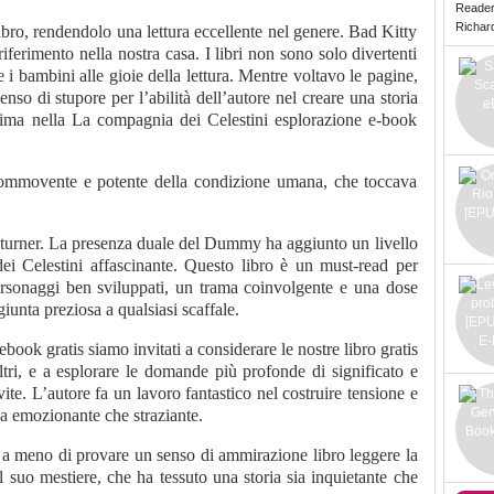
Reade
Richard 
 libro, rendendolo una lettura eccellente nel genere. Bad Kitty
iferimento nella nostra casa. I libri non sono solo divertenti
 bambini alle gioie della lettura. Mentre voltavo le pagine,
nso di stupore per l’abilità dell’autore nel creare una storia
tima nella La compagnia dei Celestini esplorazione e-book
 commovente e potente della condizione umana, che toccava
-turner. La presenza duale del Dummy ha aggiunto un livello
i Celestini affascinante. Questo libro è un must-read per
rsonaggi ben sviluppati, un trama coinvolgente e una dose
unta preziosa a qualsiasi scaffale.
book gratis siamo invitati a considerare le nostre libro gratis
ltri, e a esplorare le domande più profonde di significato e
ite. L’autore fa un lavoro fantastico nel costruire tensione e
ia emozionante che straziante.
 a meno di provare un senso di ammirazione libro leggere la
 suo mestiere, che ha tessuto una storia sia inquietante che