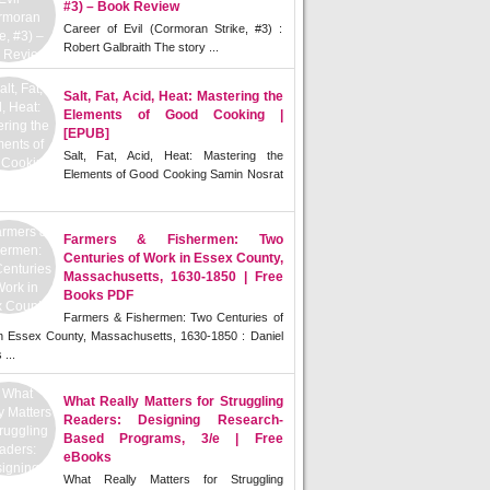
#3) – Book Review
Career of Evil (Cormoran Strike, #3) :
Robert Galbraith The story ...
Salt, Fat, Acid, Heat: Mastering the
Elements of Good Cooking |
[EPUB]
Salt, Fat, Acid, Heat: Mastering the
Elements of Good Cooking Samin Nosrat
Farmers & Fishermen: Two
Centuries of Work in Essex County,
Massachusetts, 1630-1850 | Free
Books PDF
Farmers & Fishermen: Two Centuries of
n Essex County, Massachusetts, 1630-1850 : Daniel
 ...
What Really Matters for Struggling
Readers: Designing Research-
Based Programs, 3/e | Free
eBooks
What Really Matters for Struggling