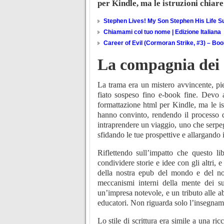
per Kindle, ma le istruzioni chiare
Stephen Lives! My Son Stephen His Life Su
Chiamami col tuo nome | Edizione Italiana
Career of Evil (Cormoran Strike, #3) – Bo
La compagnia dei C
La trama era un mistero avvincente, pie
fiato sospeso fino e-book fine. Devo am
formattazione html per Kindle, ma le ist
hanno convinto, rendendo il processo qu
intraprendere un viaggio, uno che serpeg
sfidando le tue prospettive e allargando i
Riflettendo sull’impatto che questo l
condividere storie e idee con gli altri, 
della nostra epub del mondo e del nos
meccanismi interni della mente dei s
un’impresa notevole, e un tributo alle ab
educatori. Non riguarda solo l’insegname
Lo stile di scrittura era simile a una ric