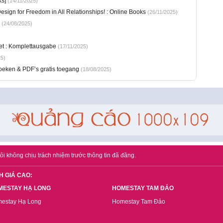
ks]
(14/11/2025)
sign for Freedom in All Relationships! : Online Books
(26/11/2025)
(24/08/2025)
et : Komplettausgabe
(17/11/2025)
5)
oeken & PDF’s gratis toegang
(18/08/2025)
ôi không chịu trách nhiệm trước thông tin đã đăng.
H GIÁ CAO:
MESTAY HẠ LONG
HOMESTAY TAM ĐẢO
estay Hạ Long
Homestay Tam Đảo