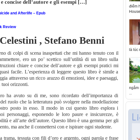
 e concise dell’autore e gli esempi […]
điểm h
House 
icide and Afterlife – Epub
ok Review
elestini , Stefano Benni
là lúc
no di colpi di scena inaspettati che mi hanno tenuto con il
mettere, ero un po’ scettico sull’utilità di un libro sulla
ruzioni chiare e concise dell’autore e gli esempi pratici mi
asi facile. L’esperienza di leggere questo libro è simile a
gia attraverso un ricco arazzo di emozioni, idee e paesaggi,
 tuoi orizzonti.
ngắm n
...
ibro ha avuto su di me, sono ricordato dell’importanza di
e del ruolo che la letteratura può svolgere nella modellazione
tro posto in esso. Il modo in cui questo libro esplora i
uoi personaggi, esponendo le loro paure e insicurezze, è
ilità e all’arte dell’autore. Questo libro è una gemma per gli
nto, ma anche il connettersi con e ispirare ogni studente.
ca trama, tessuta con fili d’oro e argento, ogni parola e frase