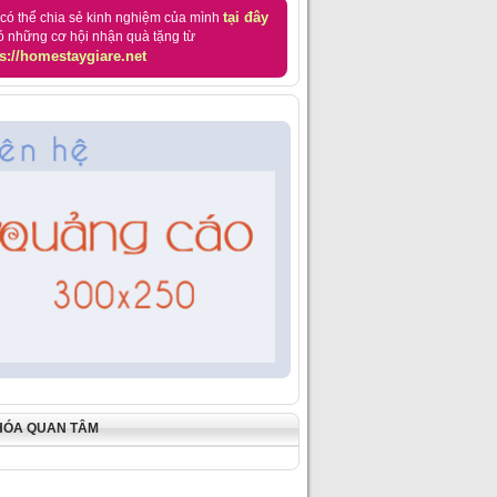
tại đây
có thể chia sẻ kinh nghiệm của mình
ó những cơ hội nhận quà tặng từ
s://homestaygiare.net
HÓA QUAN TÂM