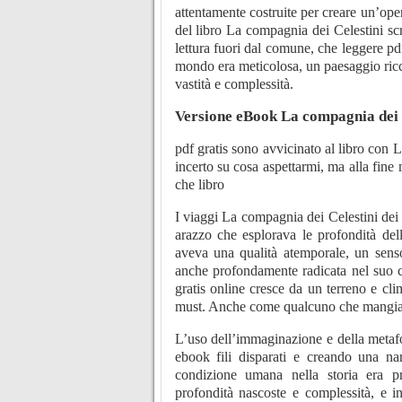
attentamente costruite per creare un’oper
del libro La compagnia dei Celestini scr
lettura fuori dal comune, che leggere pdf
mondo era meticolosa, un paesaggio ricc
vastità e complessità.
Versione eBook La compagnia dei 
pdf gratis sono avvicinato al libro con 
incerto su cosa aspettarmi, ma alla fine
che libro
I viaggi La compagnia dei Celestini dei
arazzo che esplorava le profondità del
aveva una qualità atemporale, un senso
anche profondamente radicata nel suo 
gratis online cresce da un terreno e cli
must. Anche come qualcuno che mangia so
L’uso dell’immaginazione e della metafor
ebook fili disparati e creando una na
condizione umana nella storia era p
profondità nascoste e complessità, e i