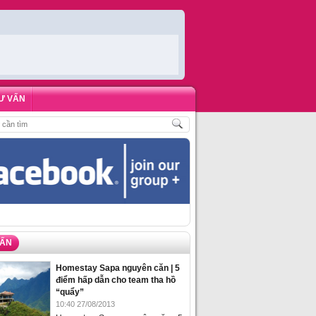
Ư VẤN
H
,
ĐẶT PHÒNG HOMESTAY BIỂN HẠ LONG – 5 ĐỊA ĐIỂM ĐƯỢC LÒNG DU KH
VẤN
Homestay Sapa nguyên căn | 5
điểm hấp dẫn cho team tha hồ
“quẩy”
10:40 27/08/2013