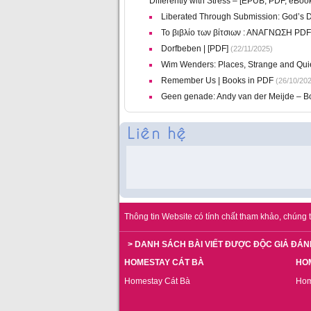
Differently with Stress – [EPUB, PDF, eBoo
Liberated Through Submission: God’s De
Το βιβλίο των βίτσιων : ΑΝΑΓΝΩΣΗ PDF
Dorfbeben | [PDF]
(22/11/2025)
Wim Wenders: Places, Strange and Qui
Remember Us | Books in PDF
(26/10/202
Geen genade: Andy van der Meijde – B
Thông tin Website có tính chất tham khảo, chúng t
> DANH SÁCH BÀI VIẾT ĐƯỢC ĐỘC GIẢ ĐÁN
HOMESTAY CÁT BÀ
HO
Homestay Cát Bà
Hom