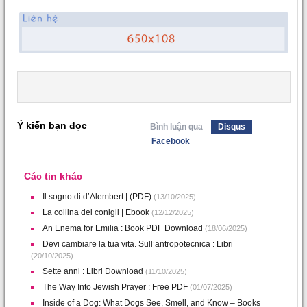
Ý kiến bạn đọc
Bình luận qua
Disqus
Facebook
Các tin khác
Il sogno di d’Alembert | (PDF)
(13/10/2025)
La collina dei conigli | Ebook
(12/12/2025)
An Enema for Emilia : Book PDF Download
(18/06/2025)
Devi cambiare la tua vita. Sull’antropotecnica : Libri
(20/10/2025)
Sette anni : Libri Download
(11/10/2025)
The Way Into Jewish Prayer : Free PDF
(01/07/2025)
Inside of a Dog: What Dogs See, Smell, and Know – Books