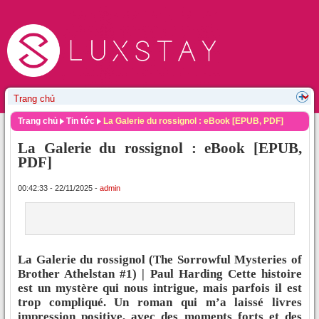
Trang chủ
Tin tức
La Galerie du rossignol : eBook [EPUB, PDF]
La Galerie du rossignol : eBook [EPUB,
PDF]
00:42:33 - 22/11/2025 -
admin
La Galerie du rossignol (The Sorrowful Mysteries of
Brother Athelstan #1) | Paul Harding Cette histoire
est un mystère qui nous intrigue, mais parfois il est
trop compliqué. Un roman qui m’a laissé livres
impression positive, avec des moments forts et des