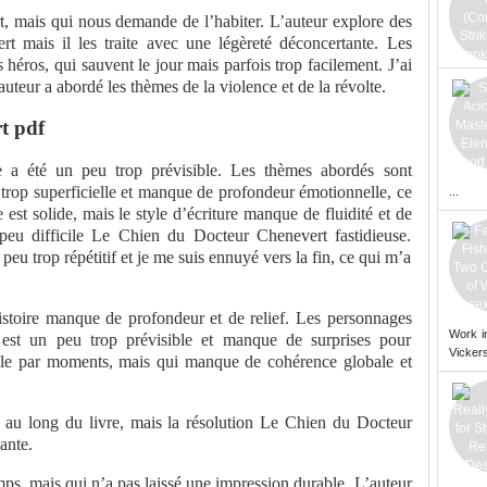
rt, mais qui nous demande de l’habiter. L’auteur explore des
 mais il les traite avec une légèreté déconcertante. Les
éros, qui sauvent le jour mais parfois trop facilement. J’ai
auteur a abordé les thèmes de la violence et de la révolte.
t pdf
ue a été un peu trop prévisible. Les thèmes abordés sont
 trop superficielle et manque de profondeur émotionnelle, ce
...
ue est solide, mais le style d’écriture manque de fluidité et de
peu difficile Le Chien du Docteur Chenevert fastidieuse.
peu trop répétitif et je me suis ennuyé vers la fin, ce qui m’a
’histoire manque de profondeur et de relief. Les personnages
Work i
e est un peu trop prévisible et manque de surprises pour
Vickers
brille par moments, mais qui manque de cohérence globale et
 au long du livre, mais la résolution Le Chien du Docteur
ante.
mps, mais qui n’a pas laissé une impression durable. L’auteur