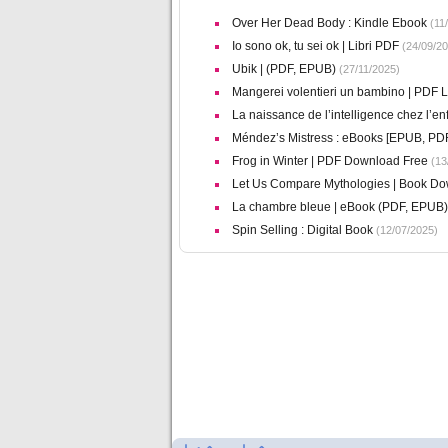
Over Her Dead Body : Kindle Ebook
(11/
Io sono ok, tu sei ok | Libri PDF
(24/09/20
Ubik | (PDF, EPUB)
(27/11/2025)
Mangerei volentieri un bambino | PDF Li
La naissance de l’intelligence chez l’en
Méndez’s Mistress : eBooks [EPUB, PD
Frog in Winter | PDF Download Free
(13
Let Us Compare Mythologies | Book Do
La chambre bleue | eBook (PDF, EPUB)
Spin Selling : Digital Book
(12/07/2025)