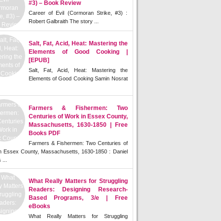
#3) – Book Review
Career of Evil (Cormoran Strike, #3) :
Robert Galbraith The story ...
Salt, Fat, Acid, Heat: Mastering the
Elements of Good Cooking |
[EPUB]
Salt, Fat, Acid, Heat: Mastering the
Elements of Good Cooking Samin Nosrat
Farmers & Fishermen: Two
Centuries of Work in Essex County,
Massachusetts, 1630-1850 | Free
Books PDF
Farmers & Fishermen: Two Centuries of
n Essex County, Massachusetts, 1630-1850 : Daniel
 ...
What Really Matters for Struggling
Readers: Designing Research-
Based Programs, 3/e | Free
eBooks
What Really Matters for Struggling