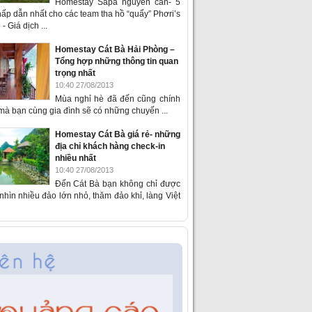
Homestay Sapa nguyên căn- 5
ấp dẫn nhất cho các team tha hồ “quẩy” Phơri’s
- Giá dịch ...
Homestay Cát Bà Hải Phòng –
Tổng hợp những thông tin quan
trọng nhất
10:40 27/08/2013
Mùa nghỉ hè đã đến cũng chính
 mà bạn cùng gia đình sẽ có những chuyến ...
Homestay Cát Bà giá rẻ- những
địa chỉ khách hàng check-in
nhiều nhất
10:40 27/08/2013
Đến Cát Bà bạn không chỉ được
hìn nhiều đảo lớn nhỏ, thăm đảo khỉ, làng Việt