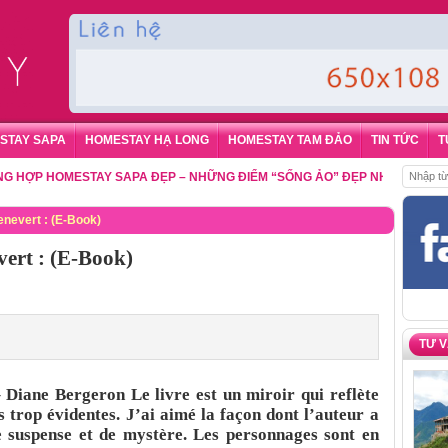
STAY SAPA
HOMESTAY HẠ LONG
HOMESTAY TAM ĐẢO
TIN TỨC
T
P HOMESTAY SAPA ĐẸP – NHỮNG ĐIỂM “SỐNG ẢO” ĐẸP NHẤT CHO DU KH
nevert : (E-Book)
ert : (E-Book)
TƯ 
Diane Bergeron Le livre est un miroir qui reflète
s trop évidentes. J’ai aimé la façon dont l’auteur a
 suspense et de mystère. Les personnages sont en