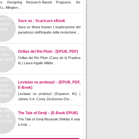
rs: Designing Research-Based Programs, 3/e
L. Allington ...
Save us : Scaricare eBook
Save us Mona Kasten L'esplorazione del
paradosso dell'impatto della rivoluzione ...
Orillas del Rio Plum : [EPUB, PDF]
Orillas del Rio Plum (Casa de la Pradera
II) | Laura Ingalls Wilder ...
Leviatan se probouzí – [EPUB, PDF,
E-Book]
Leviatan se probouzí (Expanze, #1) |
James S.A. Corey Zkušenost číst ...
The Tale of Genji – [E-Book EPUB]
The Tale of Genji Murasaki Shikibu It was
a truly ...