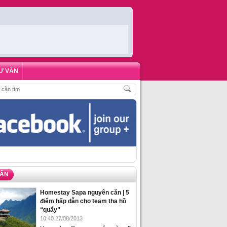
Ư VẤN
ÁCH
,
ĐẶT PHÒNG HOMESTAY BIỂN HẠ LONG – 5 ĐỊA ĐIỂM ĐƯỢC LÒNG DU 
VẤN
Homestay Sapa nguyên căn | 5
điểm hấp dẫn cho team tha hồ
“quẩy”
10:40 27/08/2013