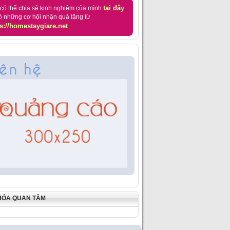
tại đây
có thể chia sẻ kinh nghiệm của mình
ó những cơ hội nhận quà tặng từ
s://homestaygiare.net
HÓA QUAN TÂM