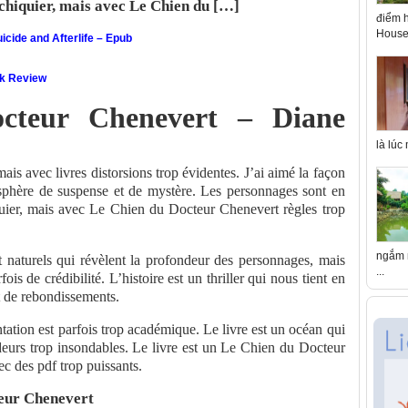
’échiquier, mais avec Le Chien du […]
điểm h
House 
icide and Afterlife – Epub
ok Review
cteur Chenevert – Diane
là lúc
mais avec livres distorsions trop évidentes. J’ai aimé la façon
osphère de suspense et de mystère. Les personnages sont en
iquier, mais avec Le Chien du Docteur Chenevert règles trop
ngắm n
t naturels qui révèlent la profondeur des personnages, mais
...
s de crédibilité. L’histoire est un thriller qui nous tient en
t de rebondissements.
entation est parfois trop académique. Le livre est un océan qui
ndeurs trop insondables. Le livre est un Le Chien du Docteur
ec des pdf trop puissants.
eur Chenevert