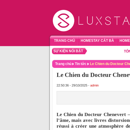
TRANG CHỦ
HOMESTAY CÁT BÀ
HOME
SỰ KIỆN NỔI BẬT
TỔNG HỢ
Trang chủ
Tin tức
Le Chien du Docteur Che
Le Chien du Docteur Chenev
22:50:36 - 29/10/2025 -
admin
Le Chien du Docteur Chenevert – 
l’âme, mais avec livres distorsion
réussi à créer une atmosphère de