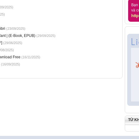
Bạn 
09/2025)
và c
25)
http
bri
(23/09/2025)
fant | (E-Book, EPUB)
(29/09/2025)
F]
(29/06/2025)
/08/2025)
wnload Free
(16/11/2025)
(16/09/2025)
TỪ K