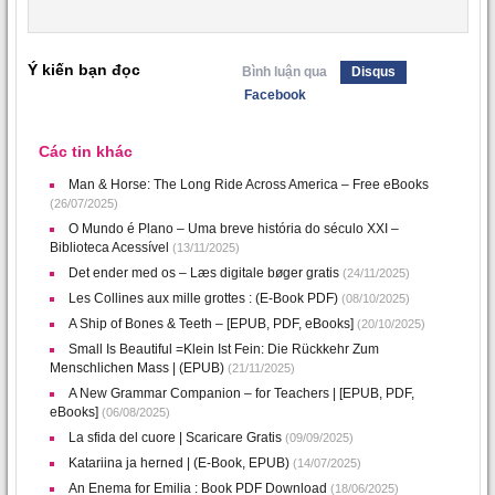
Ý kiến bạn đọc
Bình luận qua
Disqus
Facebook
Các tin khác
Man & Horse: The Long Ride Across America – Free eBooks
(26/07/2025)
O Mundo é Plano – Uma breve história do século XXI –
Biblioteca Acessível
(13/11/2025)
Det ender med os – Læs digitale bøger gratis
(24/11/2025)
Les Collines aux mille grottes : (E-Book PDF)
(08/10/2025)
A Ship of Bones & Teeth – [EPUB, PDF, eBooks]
(20/10/2025)
Small Is Beautiful =Klein Ist Fein: Die Rückkehr Zum
Menschlichen Mass | (EPUB)
(21/11/2025)
A New Grammar Companion – for Teachers | [EPUB, PDF,
eBooks]
(06/08/2025)
La sfida del cuore | Scaricare Gratis
(09/09/2025)
Katariina ja herned | (E-Book, EPUB)
(14/07/2025)
An Enema for Emilia : Book PDF Download
(18/06/2025)