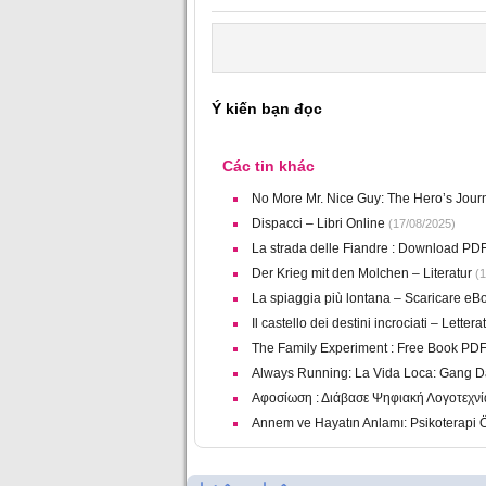
Ý kiến bạn đọc
Các tin khác
No More Mr. Nice Guy: The Hero’s Jou
Dispacci – Libri Online
(17/08/2025)
La strada delle Fiandre : Download PD
Der Krieg mit den Molchen – Literatur
(1
La spiaggia più lontana – Scaricare eB
Il castello dei destini incrociati – Lettera
The Family Experiment : Free Book PD
Always Running: La Vida Loca: Gang D
Αφοσίωση : Διάβασε Ψηφιακή Λογοτεχνί
Annem ve Hayatın Anlamı: Psikoterapi Ö