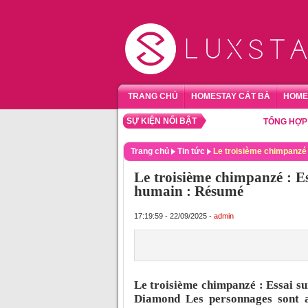
TRANG CHỦ
HOMESTAY CÁT BÀ
HOME
SỰ KIỆN NỔI BẬT
TỔNG HỢP HOME
Trang chủ
Tin tức
Le troisième chimpanzé :
Le troisième chimpanzé : Ess
humain : Résumé
17:19:59 - 22/09/2025 -
admin
Le troisième chimpanzé : Essai sur
Diamond Les personnages sont a