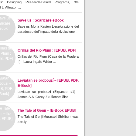
rs: Designing Research-Based Programs, 3/e
L. Allington ...
Save us : Scaricare eBook
Save us Mona Kasten L'esplorazione del
paradosso dell'impatto della rivoluzione ...
Orillas del Rio Plum : [EPUB, PDF]
Orillas del Rio Plum (Casa de la Pradera
II) | Laura Ingalls Wilder ...
Leviatan se probouzí – [EPUB, PDF,
E-Book]
Leviatan se probouzí (Expanze, #1) |
James S.A. Corey Zkušenost číst ...
The Tale of Genji – [E-Book EPUB]
The Tale of Genji Murasaki Shikibu It was
a truly ...