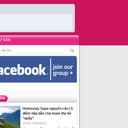
Ư VẤN
T PHÒNG HOMESTAY BIỂN HẠ LONG – 5 ĐỊA ĐIỂM ĐƯỢC LÒNG DU KHÁCH 
VẤN
Homestay Sapa nguyên căn | 5
điểm hấp dẫn cho team tha hồ
“quẩy”
10:40 27/08/2013