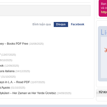
Bạn 
và c
http
Bình luận qua
Disqus
Facebook
rney – Books PDF Free
(16/08/2025)
F
(13/07/2025)
8/10/2025)
ook
(12/09/2025)
tura italiana
(04/12/2025)
F
(31/10/2025)
ays in L.A. – Read PDF
(11/07/2025)
α Άμεσα
(01/10/2025)
TỪ K
yküleri – Her Zaman ve Her Yerde Ücretsiz
(24/09/2025)