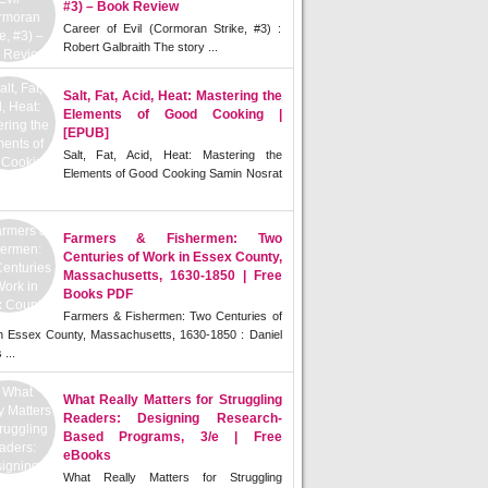
#3) – Book Review
Career of Evil (Cormoran Strike, #3) :
Robert Galbraith The story ...
Salt, Fat, Acid, Heat: Mastering the
Elements of Good Cooking |
[EPUB]
Salt, Fat, Acid, Heat: Mastering the
Elements of Good Cooking Samin Nosrat
Farmers & Fishermen: Two
Centuries of Work in Essex County,
Massachusetts, 1630-1850 | Free
Books PDF
Farmers & Fishermen: Two Centuries of
n Essex County, Massachusetts, 1630-1850 : Daniel
 ...
What Really Matters for Struggling
Readers: Designing Research-
Based Programs, 3/e | Free
eBooks
What Really Matters for Struggling