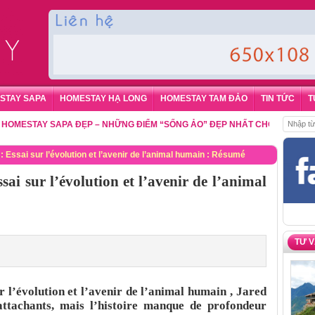
STAY SAPA
HOMESTAY HẠ LONG
HOMESTAY TAM ĐẢO
TIN TỨC
T
STAY SAPA ĐẸP – NHỮNG ĐIỂM “SỐNG ẢO” ĐẸP NHẤT CHO DU KHÁCH
,
ĐẶ
 Essai sur l’évolution et l’avenir de l’animal humain : Résumé
ai sur l’évolution et l’avenir de l’animal
TƯ 
 l’évolution et l’avenir de l’animal humain , Jared
ttachants, mais l’histoire manque de profondeur