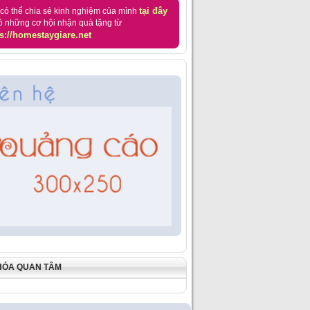
tại đây
có thể chia sẻ kinh nghiệm của mình
ó những cơ hội nhận quà tặng từ
s://homestaygiare.net
HÓA QUAN TÂM