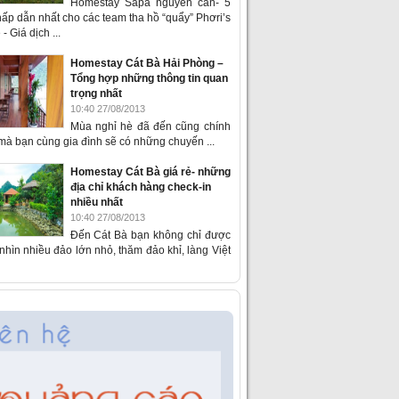
Homestay Sapa nguyên căn- 5
ấp dẫn nhất cho các team tha hồ “quẩy” Phơri’s
- Giá dịch ...
Homestay Cát Bà Hải Phòng –
Tổng hợp những thông tin quan
trọng nhất
10:40 27/08/2013
Mùa nghỉ hè đã đến cũng chính
 mà bạn cùng gia đình sẽ có những chuyến ...
Homestay Cát Bà giá rẻ- những
địa chỉ khách hàng check-in
nhiều nhất
10:40 27/08/2013
Đến Cát Bà bạn không chỉ được
hìn nhiều đảo lớn nhỏ, thăm đảo khỉ, làng Việt