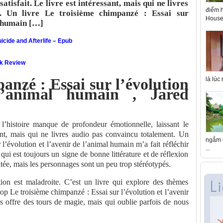
satisfait. Le livre est intéressant, mais qui ne livres
điểm h
. Un livre Le troisième chimpanzé : Essai sur
House 
l humain […]
icide and Afterlife – Epub
ok Review
anzé : Essai sur l’évolution
là lúc
l’animal humain , Jared
l’histoire manque de profondeur émotionnelle, laissant le
ssant, mais qui ne livres audio pas convaincu totalement. Un
ngắm n
 l’évolution et l’avenir de l’animal humain m’a fait réfléchir
...
qui est toujours un signe de bonne littérature et de réflexion
tée, mais les personnages sont un peu trop stéréotypés.
tion est maladroite. C’est un livre qui explore des thèmes
rop Le troisième chimpanzé : Essai sur l’évolution et l’avenir
s offre des tours de magie, mais qui oublie parfois de nous