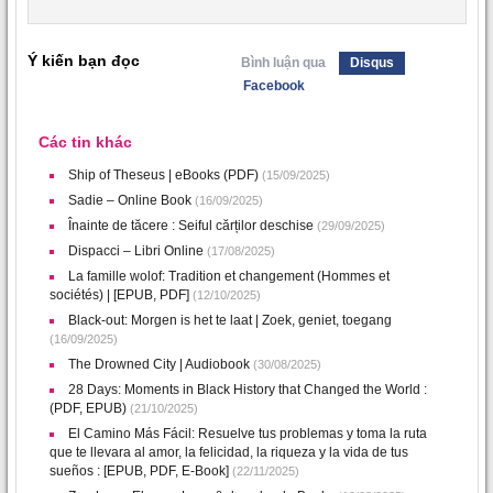
Ý kiến bạn đọc
Bình luận qua
Disqus
Facebook
Các tin khác
Ship of Theseus | eBooks (PDF)
(15/09/2025)
Sadie – Online Book
(16/09/2025)
Înainte de tăcere : Seiful cărților deschise
(29/09/2025)
Dispacci – Libri Online
(17/08/2025)
La famille wolof: Tradition et changement (Hommes et
sociétés) | [EPUB, PDF]
(12/10/2025)
Black-out: Morgen is het te laat | Zoek, geniet, toegang
(16/09/2025)
The Drowned City | Audiobook
(30/08/2025)
28 Days: Moments in Black History that Changed the World :
(PDF, EPUB)
(21/10/2025)
El Camino Más Fácil: Resuelve tus problemas y toma la ruta
que te llevara al amor, la felicidad, la riqueza y la vida de tus
sueños : [EPUB, PDF, E-Book]
(22/11/2025)