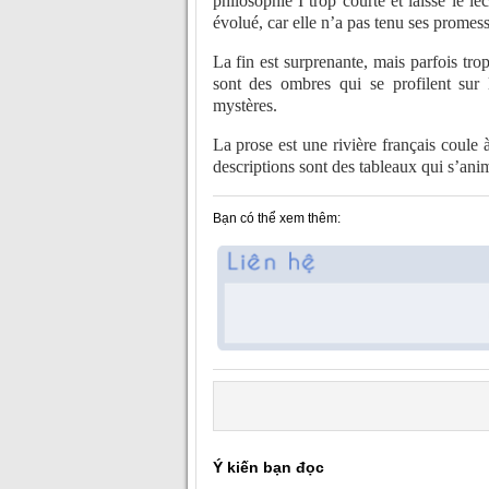
philosophie I trop courte et laisse le le
évolué, car elle n’a pas tenu ses promes
La fin est surprenante, mais parfois tro
sont des ombres qui se profilent sur 
mystères.
La prose est une rivière français coule à
descriptions sont des tableaux qui s’ani
Bạn có thể xem thêm:
Ý kiến bạn đọc