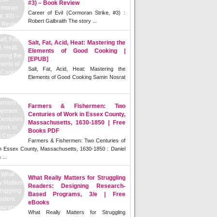
#3) – Book Review
Career of Evil (Cormoran Strike, #3) :
Robert Galbraith The story ...
Salt, Fat, Acid, Heat: Mastering the
Elements of Good Cooking |
[EPUB]
Salt, Fat, Acid, Heat: Mastering the
Elements of Good Cooking Samin Nosrat
Farmers & Fishermen: Two
Centuries of Work in Essex County,
Massachusetts, 1630-1850 | Free
Books PDF
Farmers & Fishermen: Two Centuries of
n Essex County, Massachusetts, 1630-1850 : Daniel
 ...
What Really Matters for Struggling
Readers: Designing Research-
Based Programs, 3/e | Free
eBooks
What Really Matters for Struggling