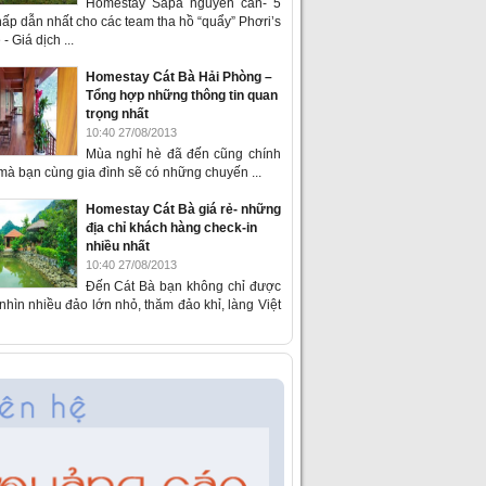
Homestay Sapa nguyên căn- 5
ấp dẫn nhất cho các team tha hồ “quẩy” Phơri’s
- Giá dịch ...
Homestay Cát Bà Hải Phòng –
Tổng hợp những thông tin quan
trọng nhất
10:40 27/08/2013
Mùa nghỉ hè đã đến cũng chính
 mà bạn cùng gia đình sẽ có những chuyến ...
Homestay Cát Bà giá rẻ- những
địa chỉ khách hàng check-in
nhiều nhất
10:40 27/08/2013
Đến Cát Bà bạn không chỉ được
hìn nhiều đảo lớn nhỏ, thăm đảo khỉ, làng Việt