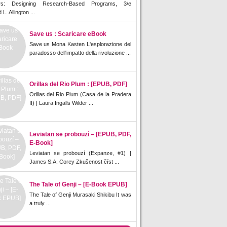
rs: Designing Research-Based Programs, 3/e
L. Allington ...
Save us : Scaricare eBook
Save us Mona Kasten L'esplorazione del
paradosso dell'impatto della rivoluzione ...
Orillas del Rio Plum : [EPUB, PDF]
Orillas del Rio Plum (Casa de la Pradera
II) | Laura Ingalls Wilder ...
Leviatan se probouzí – [EPUB, PDF,
E-Book]
Leviatan se probouzí (Expanze, #1) |
James S.A. Corey Zkušenost číst ...
The Tale of Genji – [E-Book EPUB]
The Tale of Genji Murasaki Shikibu It was
a truly ...