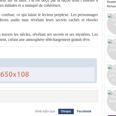
cteur sur sa faim. J’ai été déçu par la façon dont l’histoire a
Reade
ses initiales et a manqué de cohérence.
Richard 
p confuse, ce qui laisse le lecteur perplexe. Les personnages
livres audio mur, révélant leurs secrets cachés et ebooks
 travers les siècles, révélant ses secrets et ses mystères. Les
ment, créant une atmosphère téléchargement gratuit rêve.
Bình luận qua
Disqus
Facebook