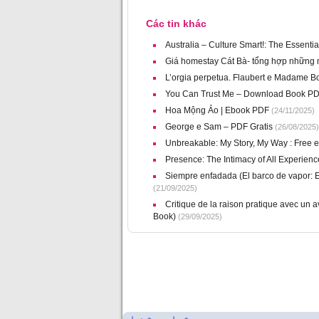
Các tin khác
Australia – Culture Smart!: The Essent
Giá homestay Cát Bà- tổng hợp những 
L’orgia perpetua. Flaubert e Madame Bo
You Can Trust Me – Download Book P
Hoa Mộng Ảo | Ebook PDF
(24/11/2025)
George e Sam – PDF Gratis
(26/08/2025)
Unbreakable: My Story, My Way : Free 
Presence: The Intimacy of All Experien
Siempre enfadada (El barco de vapor: E
(21/09/2025)
Critique de la raison pratique avec un 
Book)
(29/09/2025)