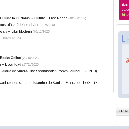
Bạn 
và c
http
ial Guide to Customs & Culture – Free Reads
(10/06/2025)
mức giá phổ thông nhất
(17/02/2020)
vary – Libri Moderni
(03/12/2025)
DF
(06/10/2025)
eBooks Online
(29/10/2025)
ce – Download
(27/11/2025)
l diario de Aurora/ The Steamboat: Aurora’s Journal) – (EPUB)
avant-propos sur la philosophie de Kant en France de 1773 – (E-
TỪ K