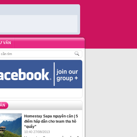
Ư VẤN
ĐẶT PHÒNG HOMESTAY BIỂN HẠ LONG – 5 ĐỊA ĐIỂM ĐƯỢC LÒNG DU KHÁC
VẤN
Homestay Sapa nguyên căn | 5
điểm hấp dẫn cho team tha hồ
“quẩy”
10:40 27/08/2013