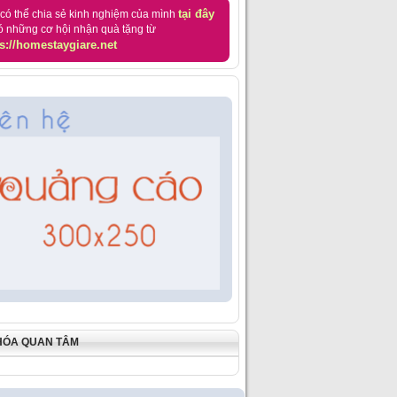
tại đây
có thể chia sẻ kinh nghiệm của mình
ó những cơ hội nhận quà tặng từ
s://homestaygiare.net
HÓA QUAN TÂM