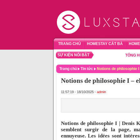
TRANG CHỦ
HOMESTAY CÁT BÀ
HOME
SỰ KIỆN NỔI BẬT
TỔNG HỢP HO
Trang chủ
Tin tức
Notions de philosophie 
Notions de philosophie I –
11:57:19 - 18/10/2025 -
admin
Notions de philosophie I | Denis 
semblent surgir de la page, mai
ennuyeuse. Les idées sont intéres