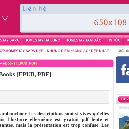
STAY SAPA
HOMESTAY HẠ LONG
HOMESTAY TAM ĐẢO
TIN TỨC
T
MESTAY SAPA ĐẸP – NHỮNG ĐIỂM “SỐNG ẢO” ĐẸP NHẤT CHO DU KHÁCH
,
I – eBooks [EPUB, PDF]
 eBooks [EPUB, PDF]
TƯ 
Kambouchner Les descriptions sont si vives qu’elles
s l’histoire elle-même est gratuit pdf lente et
santes, mais la présentation est trop confuse. Les