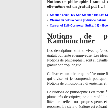
Notions de philosophie I sont si d
elle-même est un gratuit pdf […]
Stephen Lives! My Son Stephen His Life Su
Chiamami col tuo nome | Edizione Italiana
Career of Evil (Cormoran Strike, #3) – Bo
Notions de p
Kambouchner
Les descriptions sont si vives qu’elle
gratuit pdf lente et ennuyeuse. Les idées
Notions de philosophie I sont si détaillé
gratuit pdf trop longue.
Ce livre est un miroir qui reflète notre 
qui divise, et je comprends pourquoi, 
Notions de philosophie I divergentes et 
Le Notions de philosophie I est facile à
plume très descriptive, ce qui rend l’uni
littérature reflète nos propres peurs 
réponses. Le style d’écriture est élégan