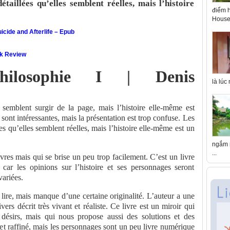
étaillées qu’elles semblent réelles, mais l’histoire
điểm h
House 
icide and Afterlife – Epub
ok Review
hilosophie I | Denis
là lúc
s semblent surgir de la page, mais l’histoire elle-même est
 sont intéressantes, mais la présentation est trop confuse. Les
es qu’elles semblent réelles, mais l’histoire elle-même est un
ngắm n
...
livres mais qui se brise un peu trop facilement. C’est un livre
car les opinions sur l’histoire et ses personnages seront
variées.
 lire, mais manque d’une certaine originalité. L’auteur a une
vers décrit très vivant et réaliste. Ce livre est un miroir qui
et désirs, mais qui nous propose aussi des solutions et des
t et raffiné, mais les personnages sont un peu livre numérique