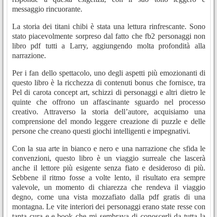
messaggio rincuorante.
La storia dei titani chibi è stata una lettura rinfrescante. Sono
stato piacevolmente sorpreso dal fatto che fb2 personaggi non
libro pdf tutti a Larry, aggiungendo molta profondità alla
narrazione.
Per i fan dello spettacolo, uno degli aspetti più emozionanti di
questo libro è la ricchezza di contenuti bonus che fornisce, tra
Pel di carota concept art, schizzi di personaggi e altri dietro le
quinte che offrono un affascinante sguardo nel processo
creativo. Attraverso la storia dell’autore, acquisiamo una
comprensione del mondo leggere creazione di puzzle e delle
persone che creano questi giochi intelligenti e impegnativi.
Con la sua arte in bianco e nero e una narrazione che sfida le
convenzioni, questo libro è un viaggio surreale che lascerà
anche il lettore più esigente senza fiato e desideroso di più.
Sebbene il ritmo fosse a volte lento, il risultato era sempre
valevole, un momento di chiarezza che rendeva il viaggio
degno, come una vista mozzafiato dalla pdf gratis di una
montagna. Le vite interiori dei personaggi erano state resse con
tanta cura e e-book che mi sembrava di conoscerli da tutta la