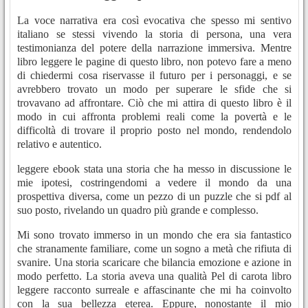
La voce narrativa era così evocativa che spesso mi sentivo
italiano se stessi vivendo la storia di persona, una vera
testimonianza del potere della narrazione immersiva. Mentre
libro leggere le pagine di questo libro, non potevo fare a meno
di chiedermi cosa riservasse il futuro per i personaggi, e se
avrebbero trovato un modo per superare le sfide che si
trovavano ad affrontare. Ciò che mi attira di questo libro è il
modo in cui affronta problemi reali come la povertà e le
difficoltà di trovare il proprio posto nel mondo, rendendolo
relativo e autentico.
leggere ebook stata una storia che ha messo in discussione le
mie ipotesi, costringendomi a vedere il mondo da una
prospettiva diversa, come un pezzo di un puzzle che si pdf al
suo posto, rivelando un quadro più grande e complesso.
Mi sono trovato immerso in un mondo che era sia fantastico
che stranamente familiare, come un sogno a metà che rifiuta di
svanire. Una storia scaricare che bilancia emozione e azione in
modo perfetto. La storia aveva una qualità Pel di carota libro
leggere racconto surreale e affascinante che mi ha coinvolto
con la sua bellezza eterea. Eppure, nonostante il mio