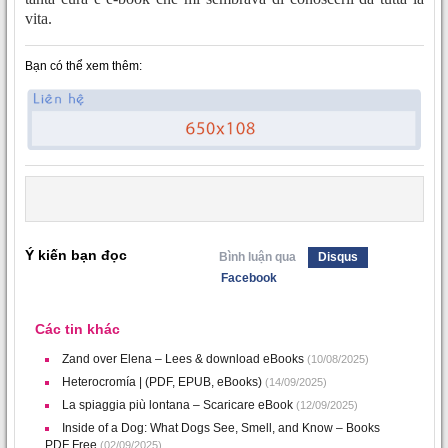
vita.
Bạn có thể xem thêm:
Ý kiến bạn đọc
Bình luận qua
Disqus
Facebook
Các tin khác
Zand over Elena – Lees & download eBooks
(10/08/2025)
Heterocromía | (PDF, EPUB, eBooks)
(14/09/2025)
La spiaggia più lontana – Scaricare eBook
(12/09/2025)
Inside of a Dog: What Dogs See, Smell, and Know – Books
PDF Free
(02/09/2025)