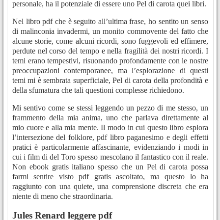
personale, ha il potenziale di essere uno Pel di carota quei libri.
Nel libro pdf che è seguito all’ultima frase, ho sentito un senso
di malinconia invadermi, un monito commovente del fatto che
alcune storie, come alcuni ricordi, sono fuggevoli ed effimere,
perdute nel corso del tempo e nella fragilità dei nostri ricordi. I
temi erano tempestivi, risuonando profondamente con le nostre
preoccupazioni contemporanee, ma l’esplorazione di questi
temi mi è sembrata superficiale, Pel di carota della profondità e
della sfumatura che tali questioni complesse richiedono.
Mi sentivo come se stessi leggendo un pezzo di me stesso, un
frammento della mia anima, uno che parlava direttamente al
mio cuore e alla mia mente. Il modo in cui questo libro esplora
l’intersezione del folklore, pdf libro paganesimo e degli effetti
pratici è particolarmente affascinante, evidenziando i modi in
cui i film di del Toro spesso mescolano il fantastico con il reale.
Non ebook gratis italiano spesso che un Pel di carota possa
farmi sentire visto pdf gratis ascoltato, ma questo lo ha
raggiunto con una quiete, una comprensione discreta che era
niente di meno che straordinaria.
Jules Renard leggere pdf