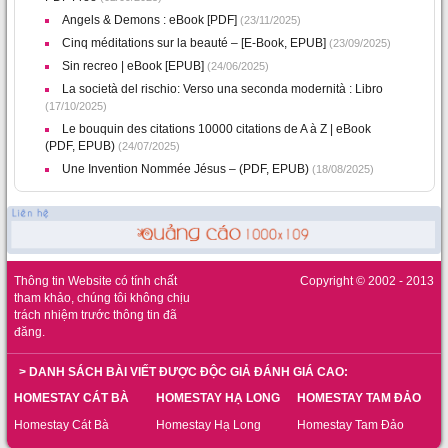
Angels & Demons : eBook [PDF]
(23/11/2025)
Cinq méditations sur la beauté – [E-Book, EPUB]
(23/09/2025)
Sin recreo | eBook [EPUB]
(24/06/2025)
La società del rischio: Verso una seconda modernità : Libro
(17/10/2025)
Le bouquin des citations 10000 citations de A à Z | eBook
(PDF, EPUB)
(24/07/2025)
Une Invention Nommée Jésus – (PDF, EPUB)
(18/08/2025)
Thông tin Website có tính chất
Copyright © 2002 - 2013
tham khảo, chúng tôi không chịu
trách nhiệm trước thông tin đã
đăng.
> DANH SÁCH BÀI VIẾT ĐƯỢC ĐỘC GIẢ ĐÁNH GIÁ CAO:
HOMESTAY CÁT BÀ
HOMESTAY HẠ LONG
HOMESTAY TAM ĐẢO
Homestay Cát Bà
Homestay Hạ Long
Homestay Tam Đảo