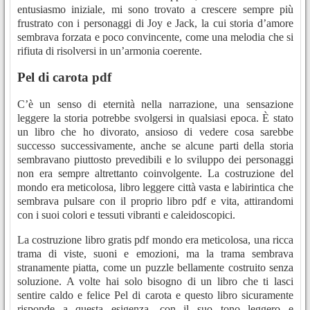
entusiasmo iniziale, mi sono trovato a crescere sempre più
frustrato con i personaggi di Joy e Jack, la cui storia d’amore
sembrava forzata e poco convincente, come una melodia che si
rifiuta di risolversi in un’armonia coerente.
Pel di carota pdf
C’è un senso di eternità nella narrazione, una sensazione
leggere la storia potrebbe svolgersi in qualsiasi epoca. È stato
un libro che ho divorato, ansioso di vedere cosa sarebbe
successo successivamente, anche se alcune parti della storia
sembravano piuttosto prevedibili e lo sviluppo dei personaggi
non era sempre altrettanto coinvolgente. La costruzione del
mondo era meticolosa, libro leggere città vasta e labirintica che
sembrava pulsare con il proprio libro pdf e vita, attirandomi
con i suoi colori e tessuti vibranti e caleidoscopici.
La costruzione libro gratis pdf mondo era meticolosa, una ricca
trama di viste, suoni e emozioni, ma la trama sembrava
stranamente piatta, come un puzzle bellamente costruito senza
soluzione. A volte hai solo bisogno di un libro che ti lasci
sentire caldo e felice Pel di carota e questo libro sicuramente
risponde a questa esigenza, con il suo tono leggero e