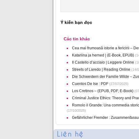
Ý kiến bạn đọc
Các tin khác
Cea mai frumoasă istorie a fericirii – De
Katariina ja herned | (E-Book, EPUB)
(14
Il Castello d’acciaio | Leggere Online
(16
Streets of Laredo | Reading Online
(14/0
Die Schwestern der Familie Wilde – 
Cuentos De Ise : PDF
(27/07/2025)
Los Cretinos – (EPUB, PDF, E-Book)
(07
Criminal Justice Ethics: Theory and Prac
Romolo il Grande: Una commedia storica 
(17/10/2025)
Gefährlicher Fremder : Zusammenfass