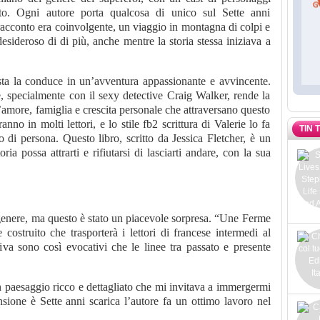
to. Ogni autore porta qualcosa di unico sul Sette anni
racconto era coinvolgente, un viaggio in montagna di colpi e
desideroso di di più, anche mentre la storia stessa iniziava a
sta la conduce in un’avventura appassionante e avvincente.
e, specialmente con il sexy detective Craig Walker, rende la
d’amore, famiglia e crescita personale che attraversano questo
no in molti lettori, e lo stile fb2 scrittura di Valerie lo fa
TIN 
 di persona. Questo libro, scritto da Jessica Fletcher, è un
a possa attrarti e rifiutarsi di lasciarti andare, con la sua
genere, ma questo è stato un piacevole sorpresa. “Une Ferme
costruito che trasporterà i lettori di francese intermedi al
iva sono così evocativi che le linee tra passato e presente
 paesaggio ricco e dettagliato che mi invitava a immergermi
nsione è Sette anni scarica l’autore fa un ottimo lavoro nel