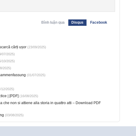
Bình luận qua
Disqus
Facebook
scarcă cărți ușor
(23/09/2025)
/07/2025)
/10/2025)
8/2025)
Zusammenfassung
(01/07/2025)
/12/2025)
tice | [PDF]
(16/08/2025)
che non si attiene alla storia in quattro atti – Download PDF
ung
(03/08/2025)