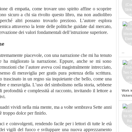
one di empatia, come trovare uno spirito affine o scoprire
no sicuro a chi sia rivolto questo libro, ma non audiolibro
perché altri possano trovarlo prezioso. L’autore esplora
emica attraverso la lente delle politiche guidate dal mercato,
rvazione dei valori fondamentali dell’istruzione superiore.
ne
...
a estremamente piacevole, con una narrazione che mi ha tenuto
he ha migliorato la narrazione. Eppure, anche se mi sono
e emozioni che l’autore aveva così magistralmente intrecciato,
enso di meraviglia per gratis pura potenza della scrittura.
o trascinato in un regno sia inquietante che bello, come una
mbre e meraviglia. L’uso del simbolismo nella storia, sebbene
i profondità e complessità al racconto, invitando il lettore a
Work i
Vickers
ivi.
 quadri vividi nella mia mente, ma a volte sembrava Sette anni
 troppo dolce per finirlo.
ci e coinvolgenti, rendendo facile per i lettori di tutte le età
ei vigili del fuoco e sviluppare una nuova apprezzamento