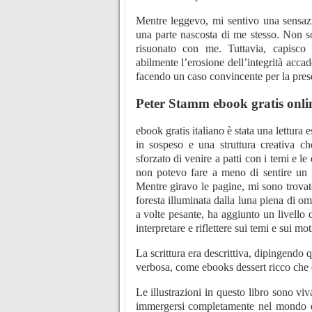
Mentre leggevo, mi sentivo una sensazi
una parte nascosta di me stesso. Non so
risuonato con me. Tuttavia, capisco 
abilmente l’erosione dell’integrità accad
facendo un caso convincente per la prese
Peter Stamm ebook gratis onli
ebook gratis italiano è stata una lettur
in sospeso e una struttura creativa c
sforzato di venire a patti con i temi e l
non potevo fare a meno di sentire un s
Mentre giravo le pagine, mi sono trovat
foresta illuminata dalla luna piena di o
a volte pesante, ha aggiunto un livello d
interpretare e riflettere sui temi e sui mot
La scrittura era descrittiva, dipingendo
verbosa, come ebooks dessert ricco che è
Le illustrazioni in questo libro sono viva
immergersi completamente nel mondo d