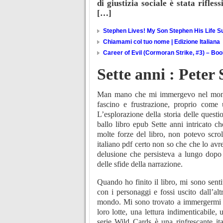
di giustizia sociale è stata rifle
[…]
Stephen Lives! My Son Stephen His Life Su
Chiamami col tuo nome | Edizione Italiana
Career of Evil (Cormoran Strike, #3) – Bo
Sette anni : Pete
Man mano che mi immergevo nel mondo 
fascino e frustrazione, proprio come 
L’esplorazione della storia delle questi
ballo libro epub Sette anni intricato ch
molte forze del libro, non potevo scro
italiano pdf certo non so che che lo avr
delusione che persisteva a lungo dopo 
delle sfide della narrazione.
Quando ho finito il libro, mi sono senti
con i personaggi e fossi uscito dall’a
mondo. Mi sono trovato a immergermi n
loro lotte, una lettura indimenticabile,
serie Wild Cards è una rinfrescante it