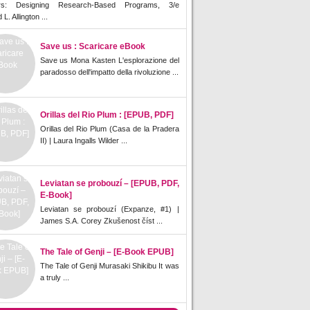
rs: Designing Research-Based Programs, 3/e
L. Allington ...
Save us : Scaricare eBook
Save us Mona Kasten L'esplorazione del
paradosso dell'impatto della rivoluzione ...
Orillas del Rio Plum : [EPUB, PDF]
Orillas del Rio Plum (Casa de la Pradera
II) | Laura Ingalls Wilder ...
Leviatan se probouzí – [EPUB, PDF,
E-Book]
Leviatan se probouzí (Expanze, #1) |
James S.A. Corey Zkušenost číst ...
The Tale of Genji – [E-Book EPUB]
The Tale of Genji Murasaki Shikibu It was
a truly ...