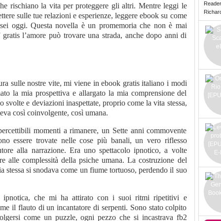
Reade
he rischiano la vita per proteggere gli altri. Mentre leggi le
Richard 
lettere sulle tue relazioni e esperienze, leggere ebook su come
e sei oggi. Questa novella è un promemoria che non è mai
f gratis l’amore può trovare una strada, anche dopo anni di
tura sulle nostre vite, mi viene in ebook gratis italiano i modi
mato la mia prospettiva e allargato la mia comprensione del
svolte e deviazioni inaspettate, proprio come la vita stessa,
deva così coinvolgente, così umana.
impercettibili momenti a rimanere, un Sette anni commovente
no essere trovate nelle cose più banali, un vero riflesso
utore alla narrazione. Era uno spettacolo ipnotico, a volte
are alle complessità della psiche umana. La costruzione del
ia stessa si snodava come un fiume tortuoso, perdendo il suo
 ipnotica, che mi ha attirato con i suoi ritmi ripetitivi e
me il flauto di un incantatore di serpenti. Sono stato colpito
olgersi come un puzzle, ogni pezzo che si incastrava fb2