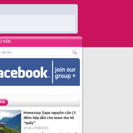
Ư VẤN
CH
,
ĐẶT PHÒNG HOMESTAY BIỂN HẠ LONG – 5 ĐỊA ĐIỂM ĐƯỢC LÒNG DU K
VẤN
Homestay Sapa nguyên căn | 5
điểm hấp dẫn cho team tha hồ
“quẩy”
10:40 27/08/2013