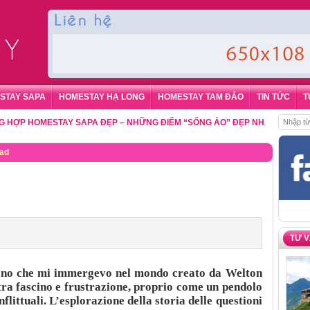
STAY SAPA
HOMESTAY HẠ LONG
HOMESTAY TAM ĐẢO
TIN TỨC
T
 HOMESTAY SAPA ĐẸP – NHỮNG ĐIỂM “SỐNG ẢO” ĐẸP NHẤT CHO DU KHÁ
oad
TƯ 
ano che mi immergevo nel mondo creato da Welton
tra fascino e frustrazione, proprio come un pendolo
flittuali. L’esplorazione della storia delle questioni