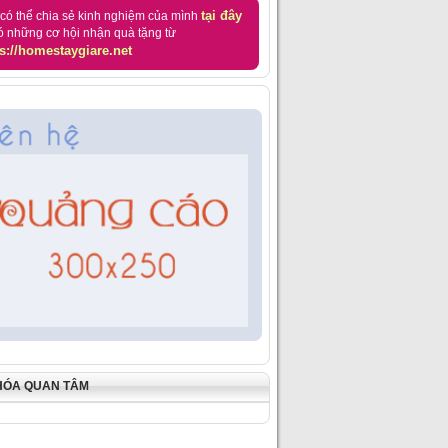
tại đây
có thể chia sẻ kinh nghiệm của mình
ó những cơ hội nhận quà tặng từ
s://homestaygiare.net
HÓA QUAN TÂM