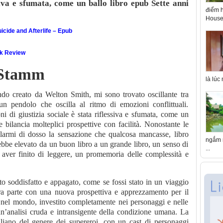
ssiva e sfumata, come un ballo libro epub Sette anni
điểm h
House 
icide and Afterlife – Epub
ok Review
r Stamm
là lúc
creato da Welton Smith, mi sono trovato oscillante tra
un pendolo che oscilla al ritmo di emozioni conflittuali.
oni di giustizia sociale è stata riflessiva e sfumata, come un
e bilancia molteplici prospettive con facilità. Nonostante le
llarmi di dosso la sensazione che qualcosa mancasse, libro
ngắm n
ebbe elevato da un buon libro a un grande libro, un senso di
...
aver finito di leggere, un promemoria delle complessità e
to soddisfatto e appagato, come se fossi stato in un viaggio
ltra parte con una nuova prospettiva e apprezzamento per il
el mondo, investito completamente nei personaggi e nelle
 un’analisi cruda e intransigente della condizione umana. La
aliano del genere dei supereroi, con un cast di personaggi