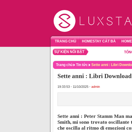
TRANG CHỦ
HOMESTAY CÁT BÀ
HOME
SỰ KIỆN NỔI BẬT
TỔNG HỢP
Trang chủ
Tin tức
Sette anni : Libri Downl
Sette anni : Libri Download
19:33:53 - 11/10/2025 -
admin
Sette anni : Peter Stamm Man m
Smith, mi sono trovato oscillante 
che oscilla al ritmo di emozioni con