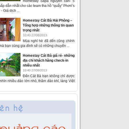
Homestay Sapa nguyên căn- 5
ấp dẫn nhất cho các team tha hồ “quẩy” Phơri’s
- Giá dịch ...
Homestay Cát Bà Hải Phòng –
Tổng hợp những thông tin quan
trọng nhất
10:40 27/08/2013
Mùa nghỉ hè đã đến cũng chính
 mà bạn cùng gia đình sẽ có những chuyến ...
Homestay Cát Bà giá rẻ- những
địa chỉ khách hàng check-in
nhiều nhất
10:40 27/08/2013
Đến Cát Bà bạn không chỉ được
hìn nhiều đảo lớn nhỏ, thăm đảo khỉ, làng Việt