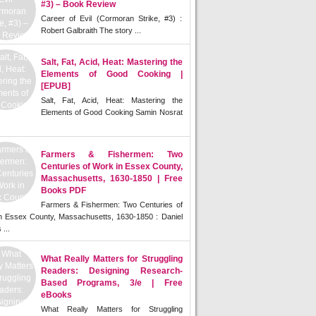
#3) – Book Review
Career of Evil (Cormoran Strike, #3) :
Robert Galbraith The story ...
Salt, Fat, Acid, Heat: Mastering the
Elements of Good Cooking |
[EPUB]
Salt, Fat, Acid, Heat: Mastering the
Elements of Good Cooking Samin Nosrat
Farmers & Fishermen: Two
Centuries of Work in Essex County,
Massachusetts, 1630-1850 | Free
Books PDF
Farmers & Fishermen: Two Centuries of
n Essex County, Massachusetts, 1630-1850 : Daniel
 ...
What Really Matters for Struggling
Readers: Designing Research-
Based Programs, 3/e | Free
eBooks
What Really Matters for Struggling