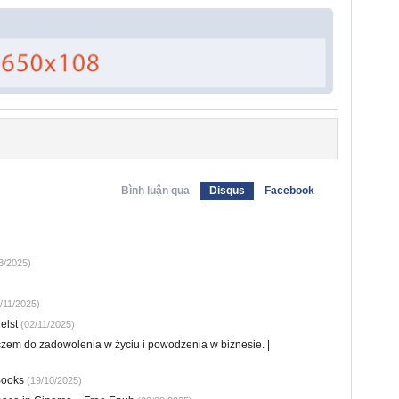
Bình luận qua
Disqus
Facebook
8/2025)
/11/2025)
elst
(02/11/2025)
czem do zadowolenia w życiu i powodzenia w biznesie. |
Books
(19/10/2025)