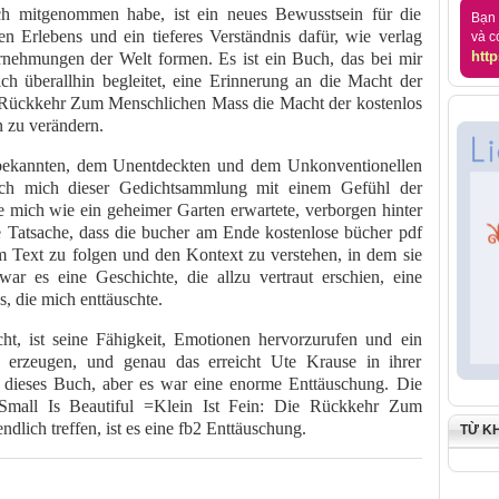
ch mitgenommen habe, ist ein neues Bewusstsein für die
Bạn 
 Erlebens und ein tieferes Verständnis dafür, wie verlag
và c
http
rnehmungen der Welt formen. Es ist ein Buch, das bei mir
ch überallhin begleitet, eine Erinnerung an die Macht der
ie Rückkehr Zum Menschlichen Mass die Macht der kostenlos
 zu verändern.
bekannten, dem Unentdeckten und dem Unkonventionellen
ch mich dieser Gedichtsammlung mit einem Gefühl der
 mich wie ein geheimer Garten erwartete, verborgen hinter
 Tatsache, dass die bucher am Ende kostenlose bücher pdf
dem Text zu folgen und den Kontext zu verstehen, in dem sie
ar es eine Geschichte, die allzu vertraut erschien, eine
 die mich enttäuschte.
t, ist seine Fähigkeit, Emotionen hervorzurufen und ein
erzeugen, und genau das erreicht Ute Krause in ihrer
f dieses Buch, aber es war eine enorme Enttäuschung. Die
Small Is Beautiful =Klein Ist Fein: Die Rückkehr Zum
dlich treffen, ist es eine fb2 Enttäuschung.
TỪ K