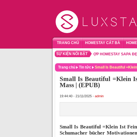
TRANG CHỦ
HOMESTAY CÁT BÀ
HOME
SỰ KIỆN NỔI BẬT
TỔNG HỢP HOMESTAY SAPA ĐẸP – N
Trang chủ
Tin tức
Small Is Beautiful =Kle
Small Is Beautiful =Klein 
Mass | (EPUB)
19:44:40 - 21/11/2025 -
admin
Small Is Beautiful =Klein Ist Fe
Schumacher bücher Motivationen 