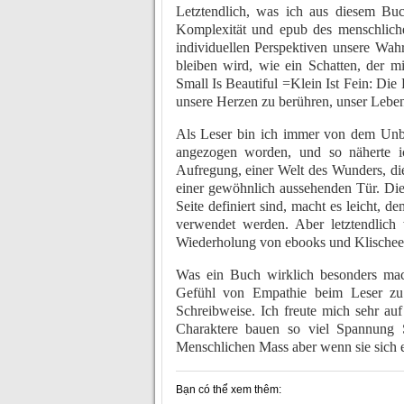
Letztendlich, was ich aus diesem Bu
Komplexität und epub des menschlichen
individuellen Perspektiven unsere Wah
bleiben wird, wie ein Schatten, der mi
Small Is Beautiful =Klein Ist Fein: D
unsere Herzen zu berühren, unser Leben
Als Leser bin ich immer von dem Un
angezogen worden, und so näherte i
Aufregung, einer Welt des Wunders, die
einer gewöhnlich aussehenden Tür. Die
Seite definiert sind, macht es leicht, 
verwendet werden. Aber letztendlich w
Wiederholung von ebooks und Klischees,
Was ein Buch wirklich besonders mach
Gefühl von Empathie beim Leser zu 
Schreibweise. Ich freute mich sehr au
Charaktere bauen so viel Spannung 
Menschlichen Mass aber wenn sie sich en
Bạn có thể xem thêm: