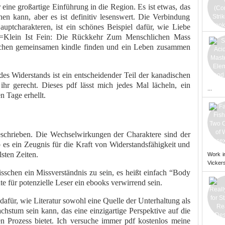
eine großartige Einführung in die Region. Es ist etwas, das
en kann, aber es ist definitiv lesenswert. Die Verbindung
ptcharakteren, ist ein schönes Beispiel dafür, wie Liebe
l =Klein Ist Fein: Die Rückkehr Zum Menschlichen Mass
chen gemeinsamen kindle finden und ein Leben zusammen
es Widerstands ist ein entscheidender Teil der kanadischen
ihr gerecht. Dieses pdf lässt mich jedes Mal lächeln, ein
...
n Tage erhellt.
chrieben. Die Wechselwirkungen der Charaktere sind der
s ein Zeugnis für die Kraft von Widerstandsfähigkeit und
sten Zeiten.
Work i
Vickers
isschen ein Missverständnis zu sein, es heißt einfach “Body
 für potenzielle Leser ein ebooks verwirrend sein.
 dafür, wie Literatur sowohl eine Quelle der Unterhaltung als
hstum sein kann, das eine einzigartige Perspektive auf die
n Prozess bietet. Ich versuche immer pdf kostenlos meine