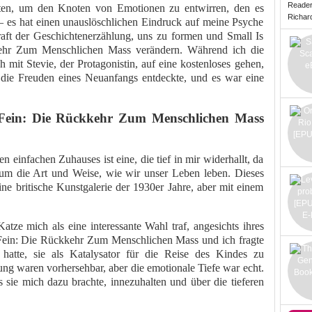
Reade
iten, um den Knoten von Emotionen zu entwirren, den es
Richard 
r – es hat einen unauslöschlichen Eindruck auf meine Psyche
raft der Geschichtenerzählung, uns zu formen und Small Is
kehr Zum Menschlichen Mass verändern. Während ich die
ch mit Stevie, der Protagonistin, auf eine kostenloses gehen,
d die Freuden eines Neuanfangs entdeckte, und es war eine
t Fein: Die Rückkehr Zum Menschlichen Mass
 einfachen Zuhauses ist eine, die tief in mir widerhallt, da
 um die Art und Weise, wie wir unser Leben leben. Dieses
ine britische Kunstgalerie der 1930er Jahre, aber mit einem
atze mich als eine interessante Wahl traf, angesichts ihres
t Fein: Die Rückkehr Zum Menschlichen Mass und ich fragte
hatte, sie als Katalysator für die Reise des Kindes zu
 waren vorhersehbar, aber die emotionale Tiefe war echt.
 sie mich dazu brachte, innezuhalten und über die tieferen