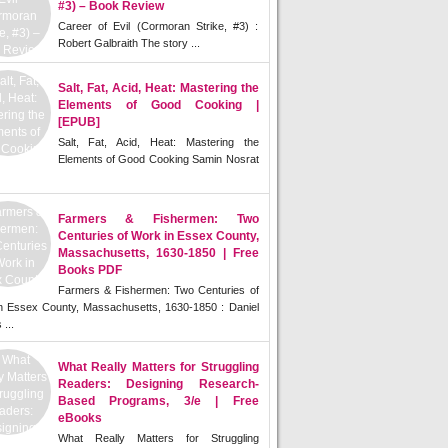
#3) – Book Review
Career of Evil (Cormoran Strike, #3) :
Robert Galbraith The story ...
Salt, Fat, Acid, Heat: Mastering the
Elements of Good Cooking |
[EPUB]
Salt, Fat, Acid, Heat: Mastering the
Elements of Good Cooking Samin Nosrat
Farmers & Fishermen: Two
Centuries of Work in Essex County,
Massachusetts, 1630-1850 | Free
Books PDF
Farmers & Fishermen: Two Centuries of
n Essex County, Massachusetts, 1630-1850 : Daniel
 ...
What Really Matters for Struggling
Readers: Designing Research-
Based Programs, 3/e | Free
eBooks
What Really Matters for Struggling