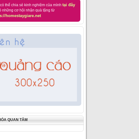
tại đây
có thể chia sẻ kinh nghiệm của mình
ó những cơ hội nhận quà tặng từ
s://homestaygiare.net
HÓA QUAN TÂM