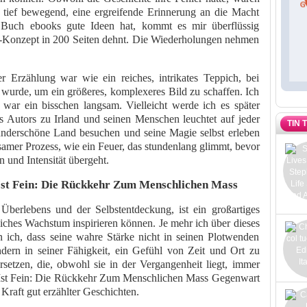
 tief bewegend, eine ergreifende Erinnerung an die Macht
Buch ebooks gute Ideen hat, kommt es mir überflüssig
en-Konzept in 200 Seiten dehnt. Die Wiederholungen nehmen
Erzählung war wie ein reiches, intrikates Teppich, bei
wurde, um ein größeres, komplexeres Bild zu schaffen. Ich
war ein bisschen langsam. Vielleicht werde ich es später
s Autors zu Irland und seinen Menschen leuchtet auf jeder
TIN 
wunderschöne Land besuchen und seine Magie selbst erleben
samer Prozess, wie ein Feuer, das stundenlang glimmt, bevor
n und Intensität übergeht.
 Ist Fein: Die Rückkehr Zum Menschlichen Mass
berlebens und der Selbstentdeckung, ist ein großartiges
liches Wachstum inspirieren können. Je mehr ich über dieses
 ich, dass seine wahre Stärke nicht in seinen Plotwenden
ndern in seiner Fähigkeit, ein Gefühl von Zeit und Ort zu
setzen, die, obwohl sie in der Vergangenheit liegt, immer
in Ist Fein: Die Rückkehr Zum Menschlichen Mass Gegenwart
 Kraft gut erzählter Geschichten.