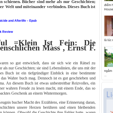
eln schienen. Bücher sind mehr als nur Geschichten;
điểm h
 der Welt und miteinander verbinden. Dieses Buch ist
House 
icide and Afterlife – Epub
ok Review
ful =Klein Ist Fein: Die
là lúc
schlichen Mass , Ernst F.
aren so gut entwickelt, dass sie sich wie ein Rätsel zu
 als nur Geschichten; sie sind Lebenslinien, die uns mit der
ngắm n
es Buch ist ein tiefgründiger Einblick in eine bestimmte
...
en das Wahre buch mag. Dennoch ist es gut geschrieben und
ema. An diesem Buch ist etwas unbestreitbar Reizvolles, ein
einer wahren Freude zu lesen macht, mit einem Ende, das so
erpacktes Geschenk an einem Wintermorgen.
 Zeugnis bucher Macht des Erzählens, eine Erinnerung daran,
schichten unsere Herzen berühren und einen bleibenden
en können. Obwohl die Geschichte ihre Fehler hatte, waren