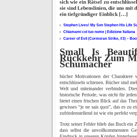
sich wie ein Rätsel zu entschlüss
sie sind Lebenslinien, die uns mit
ein tiefgründiger Einblick […]
Stephen Lives! My Son Stephen His Life Su
Chiamami col tuo nome | Edizione Italiana
Career of Evil (Cormoran Strike, #3) – Bo
Small Is Beauti
Rückkehr Zum Men
Schumacher
bücher Motivationen der Charaktere w
entschlüsseln schienen. Bücher sind mehr
Welt und miteinander verbinden. Dies
historische Periode, was nicht für jed
bietet einen frischen Blick auf das Th
gewisses “je ne sais quoi”, das es zu 
zufriedenstellend ist wie ein perfekt v
Trotz seiner Fehler blieb das Buch ein
dass selbst die unvollkommensten Ge
Eindruck in unseren Köpfen hinterlass