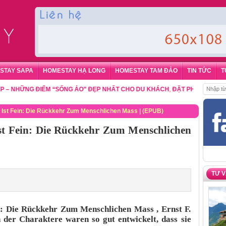
STAY SAPA
HOMESTAY HẠ LONG
HOMESTAY TAM ĐẢO
TIN TỨC
T
HỮNG ĐIỂM “SỐNG ẢO” ĐẸP NHẤT CHO DU KHÁCH
,
ĐẶT PHÒNG HOMESTAY 
in Ist Fein: Die Rückkehr Zum Menschlichen Mass | (EPUB)
Ist Fein: Die Rückkehr Zum Menschlichen
TƯ 
in: Die Rückkehr Zum Menschlichen Mass , Ernst F.
der Charaktere waren so gut entwickelt, dass sie