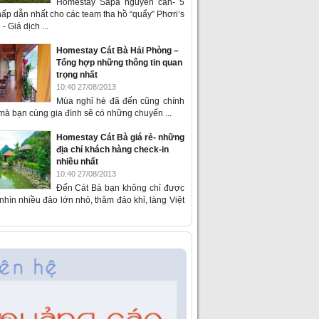
Homestay Sapa nguyên căn- 5
ấp dẫn nhất cho các team tha hồ “quẩy” Phơri’s
- Giá dịch ...
Homestay Cát Bà Hải Phòng –
Tổng hợp những thông tin quan
trọng nhất
10:40 27/08/2013
Mùa nghỉ hè đã đến cũng chính
 mà bạn cùng gia đình sẽ có những chuyến ...
Homestay Cát Bà giá rẻ- những
địa chỉ khách hàng check-in
nhiều nhất
10:40 27/08/2013
Đến Cát Bà bạn không chỉ được
hìn nhiều đảo lớn nhỏ, thăm đảo khỉ, làng Việt