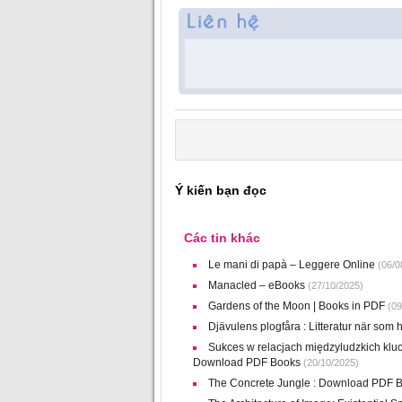
Ý kiến bạn đọc
Các tin khác
Le mani di papà – Leggere Online
(06/0
Manacled – eBooks
(27/10/2025)
Gardens of the Moon | Books in PDF
(09
Djävulens plogfåra : Litteratur när som h
Sukces w relacjach międzyludzkich klu
Download PDF Books
(20/10/2025)
The Concrete Jungle : Download PDF 