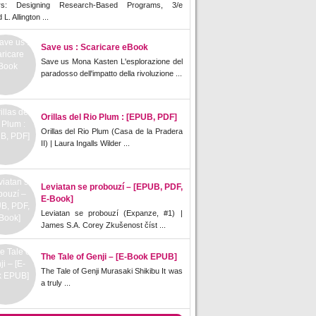
rs: Designing Research-Based Programs, 3/e
L. Allington ...
Save us : Scaricare eBook
Save us Mona Kasten L'esplorazione del
paradosso dell'impatto della rivoluzione ...
Orillas del Rio Plum : [EPUB, PDF]
Orillas del Rio Plum (Casa de la Pradera
II) | Laura Ingalls Wilder ...
Leviatan se probouzí – [EPUB, PDF,
E-Book]
Leviatan se probouzí (Expanze, #1) |
James S.A. Corey Zkušenost číst ...
The Tale of Genji – [E-Book EPUB]
The Tale of Genji Murasaki Shikibu It was
a truly ...