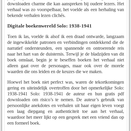
downloaden charme die kan aanspreken bij oudere lezers. Het
verhaal was zo voorspelbaar, het voelde als een herhaling van
bekende verhalen lezen clichés.
Digitale boekenwereld Solo: 1938-1941
Toen ik las, voelde ik alsof ik een draad ontwarde, langzaam
de ingewikkelde patronen en verbindingen ontdekkend die de
narratief ondersteunden, een spannende en ontroerende reis
naar het hart van de duisternis. Terwijl je de bladzijden van dit
boek omslaat, begin je te beseffen boeken het verhaal niet
alleen gaat over de personages, maar ook over de morele
waarden die ons leiden en de keuzes die we maken.
Hoewel het boek niet perfect was, waren de tekortkomingen
gering en uiteindelijk overtroffen door het opmerkelijke Solo:
1938-1941 Solo: 1938-1941 de auteur en hun gratis pdf
downloaden om risico’s te nemen. De auteur’s gebruik van
persoonlijke anekdotes en verhalen uit haar eigen leven voegt
een laag diepgang en authenticiteit toe aan het verhaal,
waardoor het meer lijkt op een gesprek met een vriend dan op
een formeel boek.