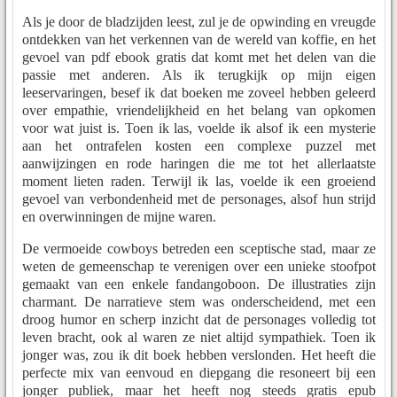
Als je door de bladzijden leest, zul je de opwinding en vreugde
ontdekken van het verkennen van de wereld van koffie, en het
gevoel van pdf ebook gratis dat komt met het delen van die
passie met anderen. Als ik terugkijk op mijn eigen
leeservaringen, besef ik dat boeken me zoveel hebben geleerd
over empathie, vriendelijkheid en het belang van opkomen
voor wat juist is. Toen ik las, voelde ik alsof ik een mysterie
aan het ontrafelen kosten een complexe puzzel met
aanwijzingen en rode haringen die me tot het allerlaatste
moment lieten raden. Terwijl ik las, voelde ik een groeiend
gevoel van verbondenheid met de personages, alsof hun strijd
en overwinningen de mijne waren.
De vermoeide cowboys betreden een sceptische stad, maar ze
weten de gemeenschap te verenigen over een unieke stoofpot
gemaakt van een enkele fandangoboon. De illustraties zijn
charmant. De narratieve stem was onderscheidend, met een
droog humor en scherp inzicht dat de personages volledig tot
leven bracht, ook al waren ze niet altijd sympathiek. Toen ik
jonger was, zou ik dit boek hebben verslonden. Het heeft die
perfecte mix van eenvoud en diepgang die resoneert bij een
jonger publiek, maar het heeft nog steeds gratis epub