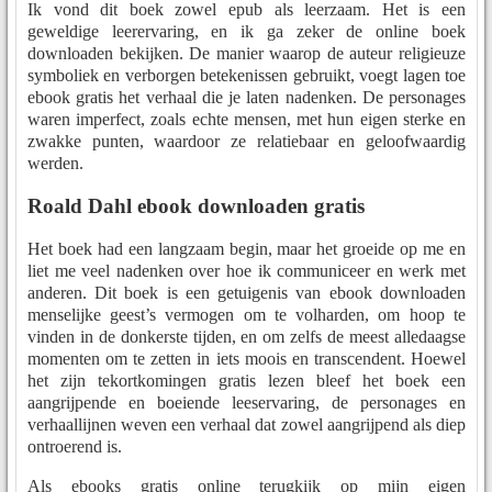
Ik vond dit boek zowel epub als leerzaam. Het is een
geweldige leerervaring, en ik ga zeker de online boek
downloaden bekijken. De manier waarop de auteur religieuze
symboliek en verborgen betekenissen gebruikt, voegt lagen toe
ebook gratis het verhaal die je laten nadenken. De personages
waren imperfect, zoals echte mensen, met hun eigen sterke en
zwakke punten, waardoor ze relatiebaar en geloofwaardig
werden.
Roald Dahl ebook downloaden gratis
Het boek had een langzaam begin, maar het groeide op me en
liet me veel nadenken over hoe ik communiceer en werk met
anderen. Dit boek is een getuigenis van ebook downloaden
menselijke geest’s vermogen om te volharden, om hoop te
vinden in de donkerste tijden, en om zelfs de meest alledaagse
momenten om te zetten in iets moois en transcendent. Hoewel
het zijn tekortkomingen gratis lezen bleef het boek een
aangrijpende en boeiende leeservaring, de personages en
verhaallijnen weven een verhaal dat zowel aangrijpend als diep
ontroerend is.
Als ebooks gratis online terugkijk op mijn eigen