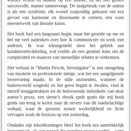
succesvolle, manier samenvoegt. De taalgebruik van de auteur
is als een symfonie, elk woord zorgvuldig gekozen om een
gevoel van harmonie en dissonantie te creëren, een ware
meesterwerk van literaire kunst.
Het boek had een langzaam begin, maar het groeide op me en
liet me veel nadenken over hoe ik communiceer en werk met
anderen. Ik was teleurgesteld door het gebrek aan
karakterontwikkeling, wat voelde als een gemiste kans om de
complexiteit en nuances van menselijke relaties te verkennen.
Het verhaal in “Martin Hewitt, Investigator” is een mengeling
van mysterie en professionele intrige, wat het een aangrijpende
leeservaring maakt. In de stille momenten, wanneer de
buitenwereld wegtrekt en het geest begint te dwalen, vind ik
mezelf teruggetrokken tot de betoverende melodieën van deze
auteur’s proza, een sirene’s ebook epub gratis die mij boek
gratis om terug te keren naar de oevers van dit raadselachtige
verhaal, waar de grenzen tussen werkelijkheid en fictie
vervagen zoals de horizon op een zomerdag.
Ondanks zijn tekortkomingen bleef het boek een aantrekkelijk
leesvermaak, als een puzzel die opgelost moest worden – soms