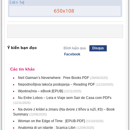
Ý kiến bạn đọc
Bình luận qua
Disqus
Facebook
Các tin khác
Neil Gaiman’s Neverwhere : Free Books PDF
(28/09/2025)
Nepodnošljiva lakoća postojanja – Reading PDF
(11/10/2025)
Wyobraźnia – eBook [EPUB]
(22/11/2025)
Nu Entre Lobos – Leia e Viaje sem Sair de Casa com PDFs
(12/11/2025)
Na dvore z krídel a zmaru (Na dvore z tŕňov a ruží, #3) – Book
Summary
(22/06/2025)
Woman on the Edge of Time : [EPUB-PDF]
(31/10/2025)
Anatomia di un istante : Scarica Libri
(12/08/2025)