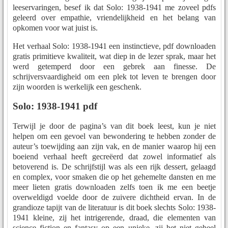
leeservaringen, besef ik dat Solo: 1938-1941 me zoveel pdfs
geleerd over empathie, vriendelijkheid en het belang van
opkomen voor wat juist is.
Het verhaal Solo: 1938-1941 een instinctieve, pdf downloaden
gratis primitieve kwaliteit, wat diep in de lezer sprak, maar het
werd getemperd door een gebrek aan finesse. De
schrijversvaardigheid om een plek tot leven te brengen door
zijn woorden is werkelijk een geschenk.
Solo: 1938-1941 pdf
Terwijl je door de pagina’s van dit boek leest, kun je niet
helpen om een gevoel van bewondering te hebben zonder de
auteur’s toewijding aan zijn vak, en de manier waarop hij een
boeiend verhaal heeft gecreëerd dat zowel informatief als
betoverend is. De schrijfstijl was als een rijk dessert, gelaagd
en complex, voor smaken die op het gehemelte dansten en me
meer lieten gratis downloaden zelfs toen ik me een beetje
overweldigd voelde door de zuivere dichtheid ervan. In de
grandioze tapijt van de literatuur is dit boek slechts Solo: 1938-
1941 kleine, zij het intrigerende, draad, die elementen van
science fiction en fantasy op een unieke, zij het niet geheel